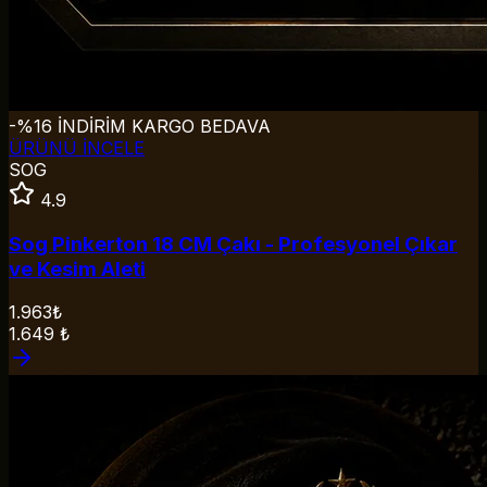
-%16 İNDİRİM
KARGO BEDAVA
ÜRÜNÜ İNCELE
SOG
4.9
Sog Pinkerton 18 CM Çakı - Profesyonel Çıkar
ve Kesim Aleti
1.963₺
1.649
₺