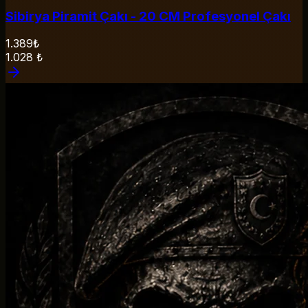
Sibirya Piramit Çakı - 20 CM Profesyonel Çakı
1.389₺
1.028
₺