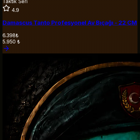
Taktik Seri
4.9
Damascus Tanto Profesyonel Av Bıçağı - 22 CM
6.398₺
5.950
₺