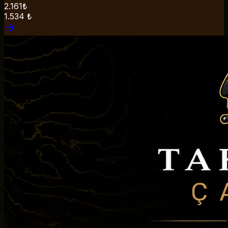
2.161₺
1.534
₺