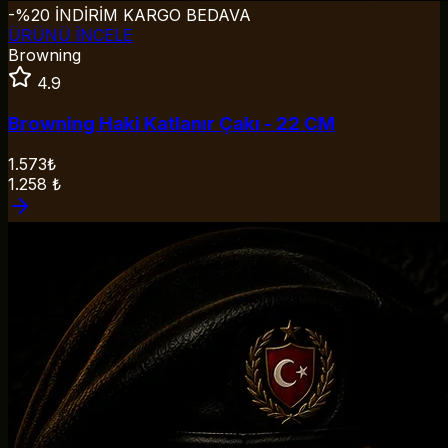
-%20 İNDİRİM
KARGO BEDAVA
ÜRÜNÜ İNCELE
Browning
4.9
Browning Haki Katlanır Çakı - 22 CM
1.573₺
1.258
₺