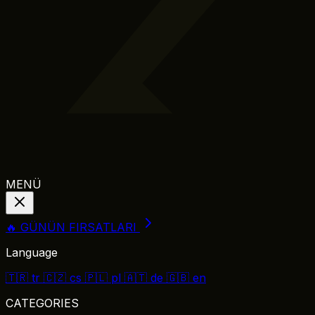
MENÜ
🔥 GÜNÜN FIRSATLARI
Language
🇹🇷
tr
🇨🇿
cs
🇵🇱
pl
🇦🇹
de
🇬🇧
en
CATEGORIES