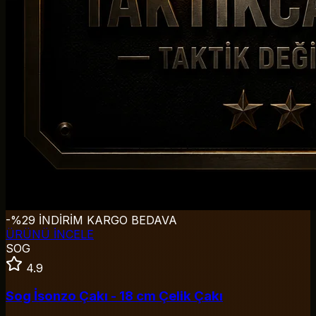
-%29 İNDİRİM
KARGO BEDAVA
ÜRÜNÜ İNCELE
SOG
4.9
Sog İsonzo Çakı - 18 cm Çelik Çakı