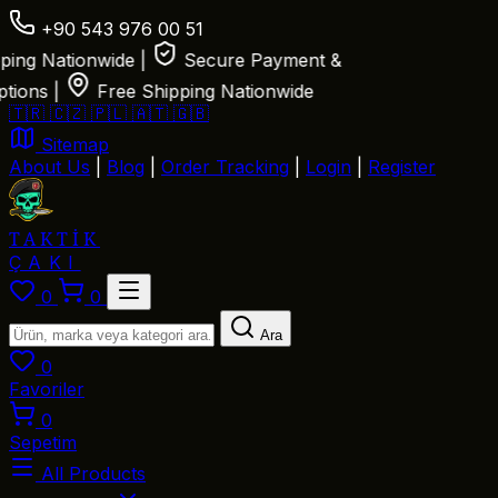
+90 543 976 00 51
g Nationwide
|
Secure Payment &
ns
|
Free Shipping Nationwide
🇹🇷
🇨🇿
🇵🇱
🇦🇹
🇬🇧
Sitemap
About Us
|
Blog
|
Order Tracking
|
Login
|
Register
TAKTİK
ÇAKI
0
0
Ara
0
Favoriler
0
Sepetim
All Products