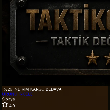
-%26 İNDİRİM
KARGO BEDAVA
ÜRÜNÜ İNCELE
Sibirya
4.9