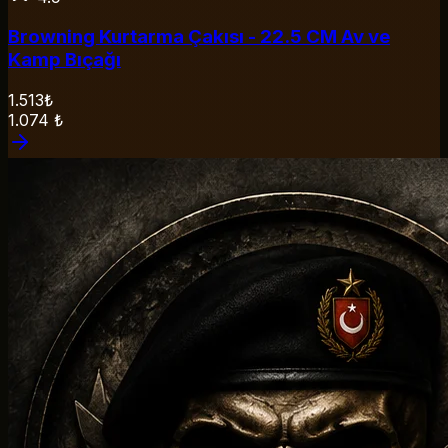
Browning Kurtarma Çakısı - 22.5 CM Av ve
Kamp Bıçağı
1.513₺
1.074
₺