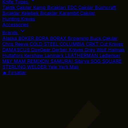
Knife Types
Taktik Çakılar
Kamp Bıçakları
EDC Çakılar
Bushcraft
Bıçaklar
Kelebek Bıçaklar
Karambit Çakılar
Hunting Knives
Accessories
Brands
Alaska
BÖKER
BORA
BORAX
Browning
Buck Çakılar
Chris Reeve
COLD STEEL
COLUMBİA
CRKT
Cut Knives
DAMASCUS
DpxGear
Gerber Knives
Grey Wolf
Halmak
Hultafors
Kershaw
Lanmark
LEATHERMAN
Ledlenser
M&Y
MAM
REMIXON
SAMURAI
Sibirya
SOG
SQUARE
STERLING
WELDER
Yele
Yerli Malı
🔥 Fırsatlar