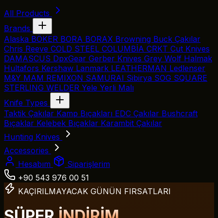
All Products
Brands
Alaska
BÖKER
BORA
BORAX
Browning
Buck Çakılar
Chris Reeve
COLD STEEL
COLUMBİA
CRKT
Cut Knives
DAMASCUS
DpxGear
Gerber Knives
Grey Wolf
Halmak
Hultafors
Kershaw
Lanmark
LEATHERMAN
Ledlenser
M&Y
MAM
REMIXON
SAMURAI
Sibirya
SOG
SQUARE
STERLING
WELDER
Yele
Yerli Malı
Knife Types
Taktik Çakılar
Kamp Bıçakları
EDC Çakılar
Bushcraft
Bıçaklar
Kelebek Bıçaklar
Karambit Çakılar
Hunting Knives
Accessories
Hesabım
Siparişlerim
+90 543 976 00 51
KAÇIRILMAYACAK GÜNÜN FIRSATLARI
SÜPER
İNDİRİM