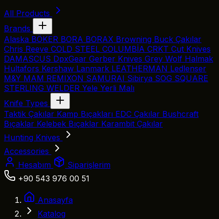
All Products
Brands
Alaska
BÖKER
BORA
BORAX
Browning
Buck Çakılar
Chris Reeve
COLD STEEL
COLUMBİA
CRKT
Cut Knives
DAMASCUS
DpxGear
Gerber Knives
Grey Wolf
Halmak
Hultafors
Kershaw
Lanmark
LEATHERMAN
Ledlenser
M&Y
MAM
REMIXON
SAMURAI
Sibirya
SOG
SQUARE
STERLING
WELDER
Yele
Yerli Malı
Knife Types
Taktik Çakılar
Kamp Bıçakları
EDC Çakılar
Bushcraft
Bıçaklar
Kelebek Bıçaklar
Karambit Çakılar
Hunting Knives
Accessories
Hesabım
Siparişlerim
+90 543 976 00 51
Anasayfa
Katalog