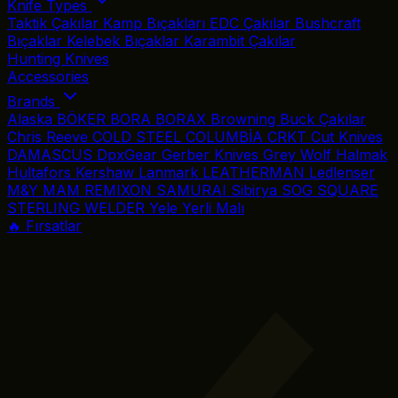
Knife Types
Taktik Çakılar
Kamp Bıçakları
EDC Çakılar
Bushcraft
Bıçaklar
Kelebek Bıçaklar
Karambit Çakılar
Hunting Knives
Accessories
Brands
Alaska
BÖKER
BORA
BORAX
Browning
Buck Çakılar
Chris Reeve
COLD STEEL
COLUMBİA
CRKT
Cut Knives
DAMASCUS
DpxGear
Gerber Knives
Grey Wolf
Halmak
Hultafors
Kershaw
Lanmark
LEATHERMAN
Ledlenser
M&Y
MAM
REMIXON
SAMURAI
Sibirya
SOG
SQUARE
STERLING
WELDER
Yele
Yerli Malı
🔥 Fırsatlar