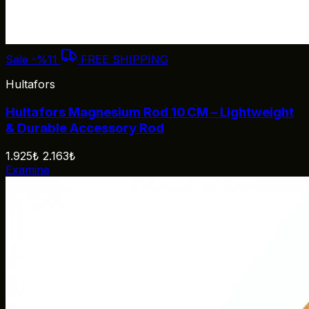
Sale
-%11
FREE SHIPPING
Hultafors
Hultafors Magnesium Rod 10 CM – Lightweight
& Durable Accessory Rod
1.925₺
2.163₺
Examine