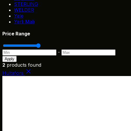
STERLING
WELDER
Yele
Yerli Malı
Price Range
-
Apply
2
products found
Hultafors