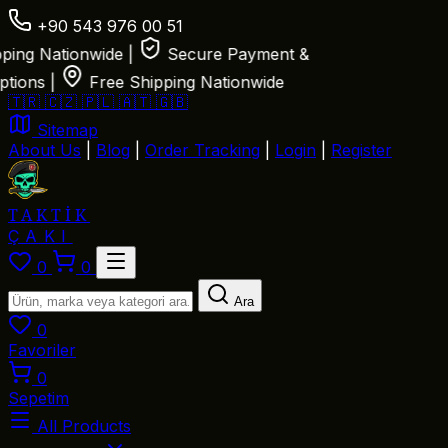
+90 543 976 00 51
ing Nationwide
|
Secure Payment &
ions
|
Free Shipping Nationwide
🇹🇷
🇨🇿
🇵🇱
🇦🇹
🇬🇧
Sitemap
About Us
|
Blog
|
Order Tracking
|
Login
|
Register
TAKTİK
ÇAKI
0
0
Ara
0
Favoriler
0
Sepetim
All Products