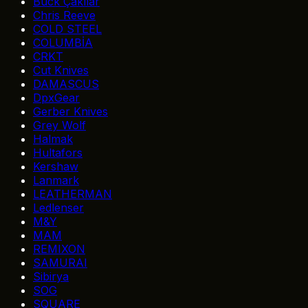
Buck Çakılar
Chris Reeve
COLD STEEL
COLUMBİA
CRKT
Cut Knives
DAMASCUS
DpxGear
Gerber Knives
Grey Wolf
Halmak
Hultafors
Kershaw
Lanmark
LEATHERMAN
Ledlenser
M&Y
MAM
REMIXON
SAMURAI
Sibirya
SOG
SQUARE