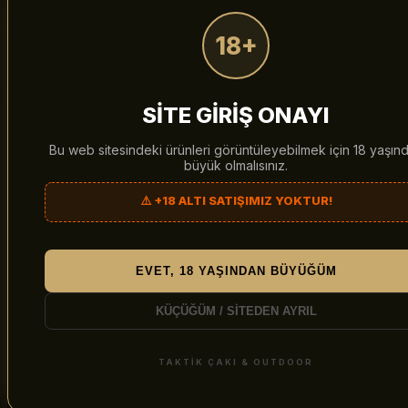
×
18+
SİTE GİRİŞ ONAYI
Bu web sitesindeki ürünleri görüntüleyebilmek için 18 yaşın
büyük olmalısınız.
⚠️ +18 ALTI SATIŞIMIZ YOKTUR!
EVET, 18 YAŞINDAN BÜYÜĞÜM
TAKTIK ÇAKI
Şansını Dene,
KÜÇÜĞÜM / SİTEDEN AYRIL
İndirimini Kazan!
TAKTİK ÇAKI & OUTDOOR
E-posta adresini gir ve çarkı çevir. 4 farklı sürpriz
indirimden birini anında kazan!