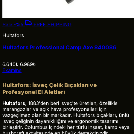
Sale
-%5
FREE SHIPPING
Hultafors
Hultafors Professional Camp Axe 840086
6.640₺
6.989₺
Examine
Hultafors: İsveç Çelik Bıçakları ve
Profesyonel El Aletleri
Hultafors
, 1883'den beri İsveç'te üretilen, özellikle
marangozlar ve açık hava profesyonelleri için
vazgeçilmez olan bir markadır. Hultafors bıçakları, ünlü
İsveç çeliğinin dayanıklılığını ve ergonomik tasarımı
birleştirir. Columbus içindeki her türlü inşaat, kamp veya
bushcraft aktivitesinde en büyük destekçinizdir.