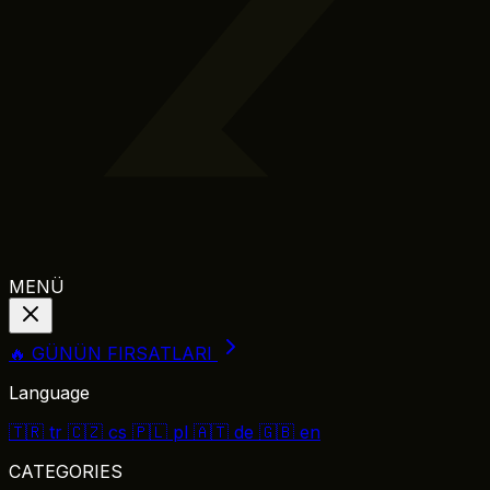
MENÜ
🔥 GÜNÜN FIRSATLARI
Language
🇹🇷
tr
🇨🇿
cs
🇵🇱
pl
🇦🇹
de
🇬🇧
en
CATEGORIES