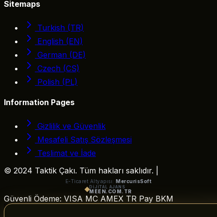
Sitemaps
Turkish (TR)
English (EN)
German (DE)
Czech (CS)
Polish (PL)
Information Pages
Gizlilik ve Güvenlik
Mesafeli Satış Sözleşmesi
Teslimat ve İade
© 2024 Taktik Çakı. Tüm hakları saklıdır.
|
E-Ticaret Altyapısı:
MercurisSoft
DİJİTAL AJANS
MEEN.COM.TR
Güvenli Ödeme:
VISA
MC
AMEX
TR Pay
BKM