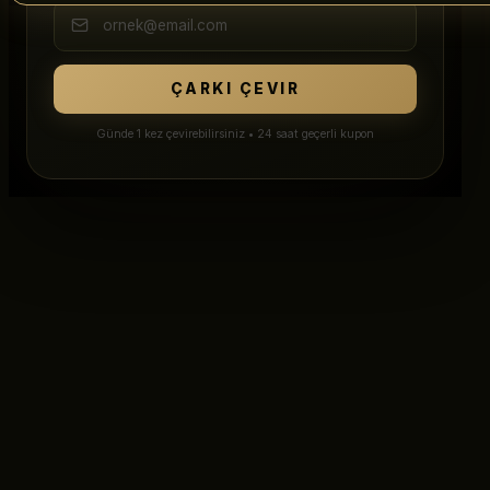
ÇARKI ÇEVIR
Günde 1 kez çevirebilirsiniz • 24 saat geçerli kupon