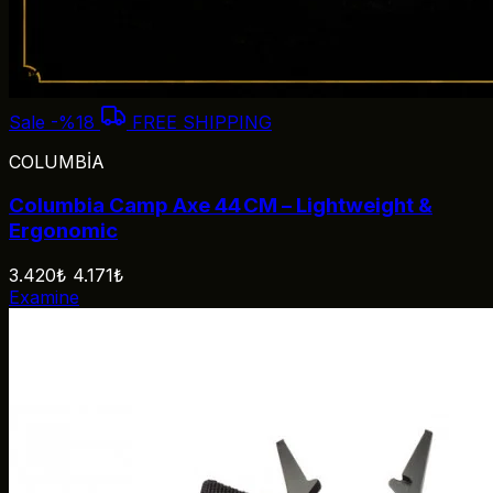
Sale
-%18
FREE SHIPPING
COLUMBİA
Columbia Camp Axe 44 CM – Lightweight &
Ergonomic
3.420₺
4.171₺
Examine