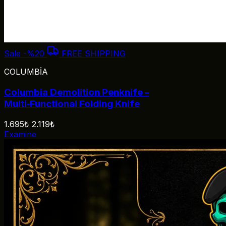
Sale
-%20
FREE SHIPPING
COLUMBİA
Columbia Demolition Penknife –
Multi‑Functional Folding Knife
1.695₺
2.119₺
Examine