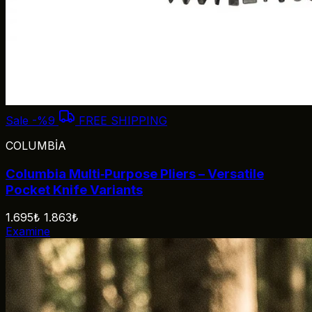
Sale
-%9
FREE SHIPPING
COLUMBİA
Columbia Multi‑Purpose Pliers – Versatile
Pocket Knife Variants
1.695₺
1.863₺
Examine