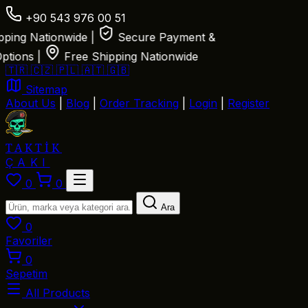
+90 543 976 00 51
g Nationwide
|
Secure Payment &
ns
|
Free Shipping Nationwide
🇹🇷
🇨🇿
🇵🇱
🇦🇹
🇬🇧
Sitemap
About Us
|
Blog
|
Order Tracking
|
Login
|
Register
TAKTİK
ÇAKI
0
0
Ara
0
Favoriler
0
Sepetim
All Products