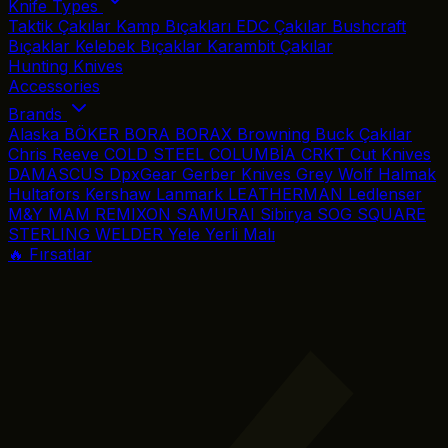
Knife Types
Taktik Çakılar
Kamp Bıçakları
EDC Çakılar
Bushcraft
Bıçaklar
Kelebek Bıçaklar
Karambit Çakılar
Hunting Knives
Accessories
Brands
Alaska
BÖKER
BORA
BORAX
Browning
Buck Çakılar
Chris Reeve
COLD STEEL
COLUMBİA
CRKT
Cut Knives
DAMASCUS
DpxGear
Gerber Knives
Grey Wolf
Halmak
Hultafors
Kershaw
Lanmark
LEATHERMAN
Ledlenser
M&Y
MAM
REMIXON
SAMURAI
Sibirya
SOG
SQUARE
STERLING
WELDER
Yele
Yerli Malı
🔥 Fırsatlar