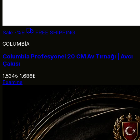
Sale
-%9
FREE SHIPPING
COLUMBİA
Columbia Profesyonel 20 CM Av Tırnağı | Avcı
Çakısı
1.534₺
1.686₺
Examine