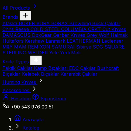
All Products
Brands
Alaska
BÖKER
BORA
BORAX
Browning
Buck Çakılar
Chris Reeve
COLD STEEL
COLUMBİA
CRKT
Cut Knives
DAMASCUS
DpxGear
Gerber Knives
Grey Wolf
Halmak
Hultafors
Kershaw
Lanmark
LEATHERMAN
Ledlenser
M&Y
MAM
REMIXON
SAMURAI
Sibirya
SOG
SQUARE
STERLING
WELDER
Yele
Yerli Malı
Knife Types
Taktik Çakılar
Kamp Bıçakları
EDC Çakılar
Bushcraft
Bıçaklar
Kelebek Bıçaklar
Karambit Çakılar
Hunting Knives
Accessories
Hesabım
Siparişlerim
+90 543 976 00 51
Anasayfa
Katalog