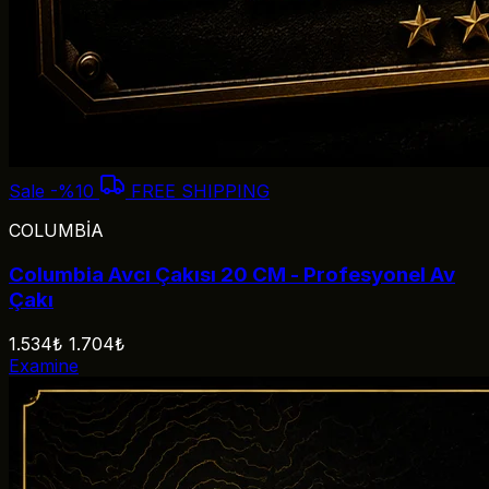
Sale
-%10
FREE SHIPPING
COLUMBİA
Columbia Avcı Çakısı 20 CM - Profesyonel Av
Çakı
1.534₺
1.704₺
Examine