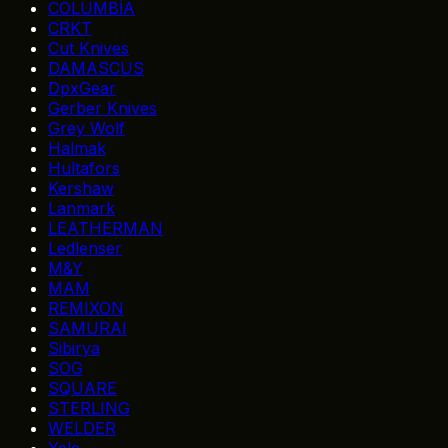
COLUMBİA
CRKT
Cut Knives
DAMASCUS
DpxGear
Gerber Knives
Grey Wolf
Halmak
Hultafors
Kershaw
Lanmark
LEATHERMAN
Ledlenser
M&Y
MAM
REMIXON
SAMURAI
Sibirya
SOG
SQUARE
STERLING
WELDER
Yele