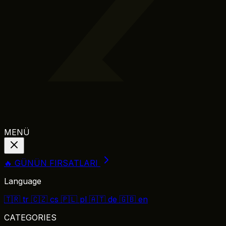
MENÜ
🔥 GÜNÜN FIRSATLARI
Language
🇹🇷
tr
🇨🇿
cs
🇵🇱
pl
🇦🇹
de
🇬🇧
en
CATEGORIES