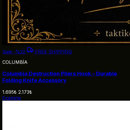
Sale
-%22
FREE SHIPPING
COLUMBİA
Columbia Destruction Pliers Hook – Durable
Folding Knife Accessory
1.695₺
2.173₺
Examine