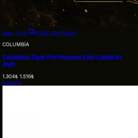
Sale
-%14
FREE SHIPPING
COLUMBİA
Columbia Tiger Profesyonel Çakı Çeşidi Av
Aleti
1.304₺
1.516₺
Examine