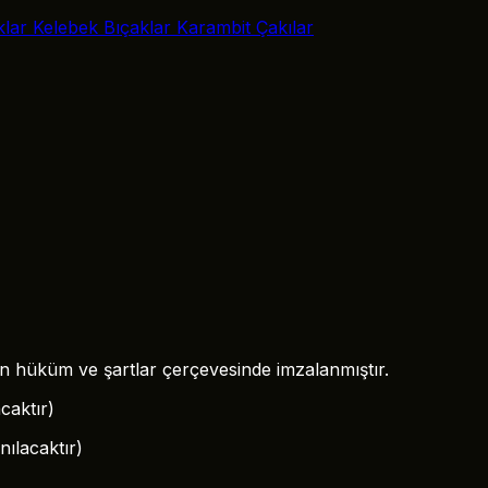
klar
Kelebek Bıçaklar
Karambit Çakılar
len hüküm ve şartlar çerçevesinde imzalanmıştır.
caktır)
ılacaktır)