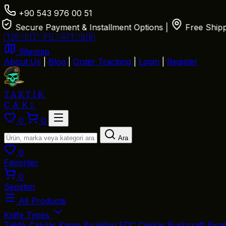
+90 543 976 00 51
Secure Payment & Installment Options
|
Free Shipping
🇹🇷
🇨🇿
🇵🇱
🇦🇹
🇬🇧
Sitemap
About Us
|
Blog
|
Order Tracking
|
Login
|
Register
TAKTİK
ÇAKI
0
0
Ara
0
Favoriler
0
Sepetim
All Products
Knife Types
Taktik Çakılar
Kamp Bıçakları
EDC Çakılar
Bushcraft Bıça