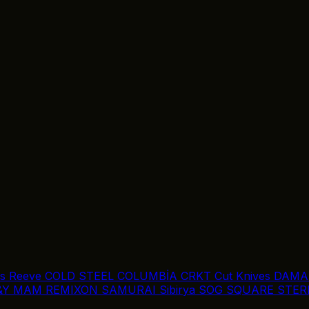
is Reeve
COLD STEEL
COLUMBİA
CRKT
Cut Knives
DAMA
&Y
MAM
REMIXON
SAMURAI
Sibirya
SOG
SQUARE
STER