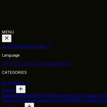
MENÜ
🔥 GÜNÜN FIRSATLARI
Language
🇹🇷
tr
🇨🇿
cs
🇵🇱
pl
🇦🇹
de
🇬🇧
en
CATEGORIES
All Products
Brands
Alaska
BÖKER
BORA
BORAX
Browning
Buck Çakılar
Chr
Hultafors
Kershaw
Lanmark
LEATHERMAN
Ledlenser
M