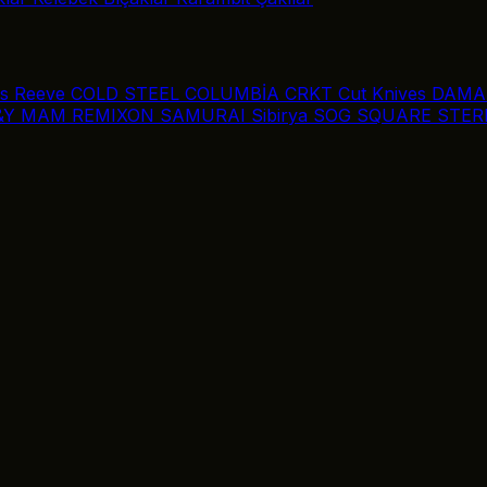
is Reeve
COLD STEEL
COLUMBİA
CRKT
Cut Knives
DAMA
&Y
MAM
REMIXON
SAMURAI
Sibirya
SOG
SQUARE
STER