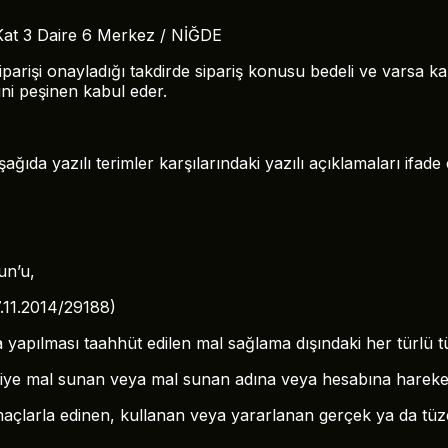
Kat 3 Daire 6 Merkez / NİĞDE
rişi onayladığı takdirde sipariş konusu bedeli ve varsa karg
ini peşinen kabul eder.
a yazılı terimler karşılarındaki yazılı açıklamaları ifade 
un’u,
.11.2014/29188)
yapılması taahhüt edilen mal sağlama dışındaki her türlü tü
iciye mal sunan veya mal sunan adına veya hesabına hareket
açlarla edinen, kullanan veya yararlanan gerçek ya da tüzel