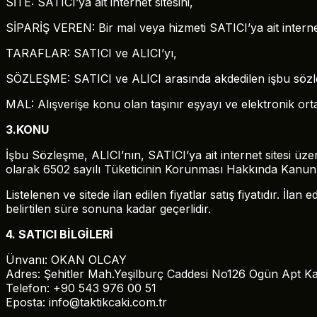
SİTE: SATICI’ya ait internet sitesini,
SİPARİŞ VEREN: Bir mal veya hizmeti SATICI’ya ait internet
TARAFLAR: SATICI ve ALICI’yı,
SÖZLEŞME: SATICI ve ALICI arasında akdedilen işbu sözl
MAL: Alışverişe konu olan taşınır eşyayı ve elektronik ort
3.KONU
İşbu Sözleşme, ALICI’nın, SATICI’ya ait internet sitesi üzerind
olarak 6502 sayılı Tüketicinin Korunması Hakkında Kanun 
Listelenen ve sitede ilan edilen fiyatlar satış fiyatıdır. İlan
belirtilen süre sonuna kadar geçerlidir.
4. SATICI BİLGİLERİ
Ünvanı: OKAN OLCAY
Adres: Şehitler Mah.Yeşilburç Caddesi No126 Ogün Apt K
Telefon: +90 543 976 00 51
Eposta: info@taktikcaki.com.tr