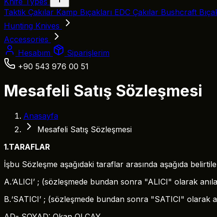
Knife Types
Taktik Çakılar
Kamp Bıçakları
EDC Çakılar
Bushcraft Bıça
Hunting Knives
Accessories
Hesabım
Siparişlerim
+90 543 976 00 51
Mesafeli Satış Sözleşmesi
Anasayfa
Mesafeli Satış Sözleşmesi
1.TARAFLAR
İşbu Sözleşme aşağıdaki taraflar arasında aşağıda belirti
A.‘ALICI’ ; (sözleşmede bundan sonra "ALICI" olarak anıla
B.‘SATICI’ ; (sözleşmede bundan sonra "SATICI" olarak an
AD- SOYAD: Okan OLCAY