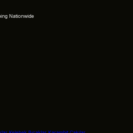
 Nationwide
klar
Kelebek Bıçaklar
Karambit Çakılar