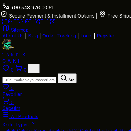
+90 543 976 00 51
Secure Payment & Installment Options
|
Free Shipping 
🇹🇷
🇨🇿
🇵🇱
🇦🇹
🇬🇧
Sitemap
About Us
|
Blog
|
Order Tracking
|
Login
|
Register
TAKTİK
ÇAKI
0
0
Ara
0
Favoriler
0
Sepetim
All Products
Knife Types
Taktik Çakılar
Kamp Bıçakları
EDC Çakılar
Bushcraft Bıça