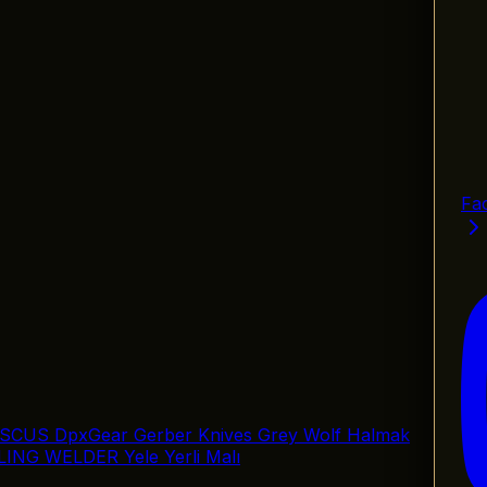
Fa
SCUS
DpxGear
Gerber Knives
Grey Wolf
Halmak
LING
WELDER
Yele
Yerli Malı