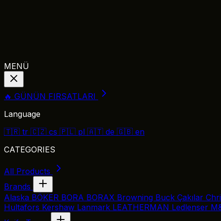
MENÜ
🔥 GÜNÜN FIRSATLARI
Language
🇹🇷
tr
🇨🇿
cs
🇵🇱
pl
🇦🇹
de
🇬🇧
en
CATEGORIES
All Products
Brands
Alaska
BÖKER
BORA
BORAX
Browning
Buck Çakılar
Chr
Hultafors
Kershaw
Lanmark
LEATHERMAN
Ledlenser
M