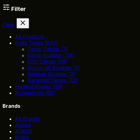
Filter
Clear
All Products
Knife Types
(840)
Taktik Çakılar
(7)
Kamp Bıçakları
(58)
EDC Çakılar
(56)
Bushcraft Bıçaklar
(6)
Kelebek Bıçaklar
(2)
Karambit Çakılar
(12)
Hunting Knives
(99)
Accessories
(60)
Brands
All Brands
Alaska
BÖKER
BORA