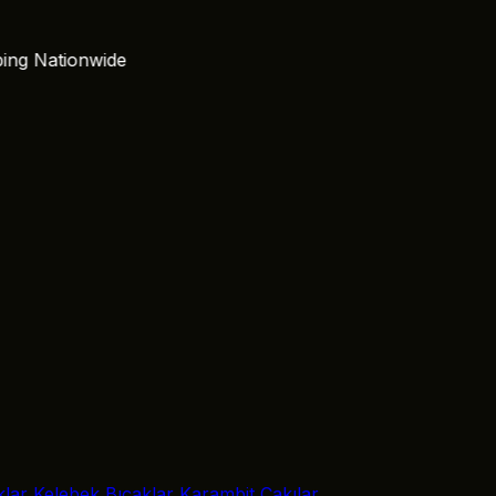
Nationwide
klar
Kelebek Bıçaklar
Karambit Çakılar