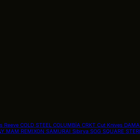
is Reeve
COLD STEEL
COLUMBİA
CRKT
Cut Knives
DAMA
&Y
MAM
REMIXON
SAMURAI
Sibirya
SOG
SQUARE
STER