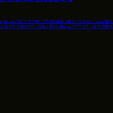
is Reeve
COLD STEEL
COLUMBİA
CRKT
Cut Knives
DAMA
&Y
MAM
REMIXON
SAMURAI
Sibirya
SOG
SQUARE
STER