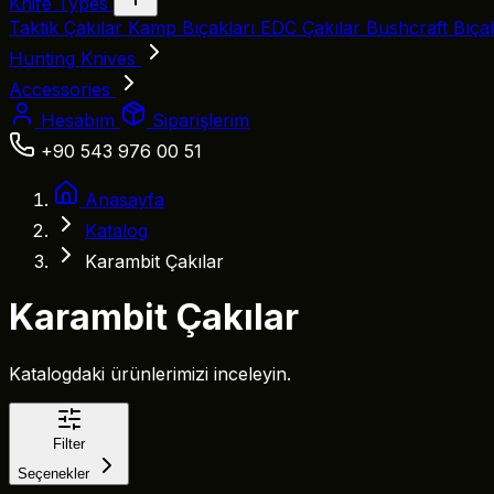
Knife Types
Taktik Çakılar
Kamp Bıçakları
EDC Çakılar
Bushcraft Bıça
Hunting Knives
Accessories
Hesabım
Siparişlerim
+90 543 976 00 51
Anasayfa
Katalog
Karambit Çakılar
Karambit Çakılar
Katalogdaki ürünlerimizi inceleyin.
Filter
Seçenekler