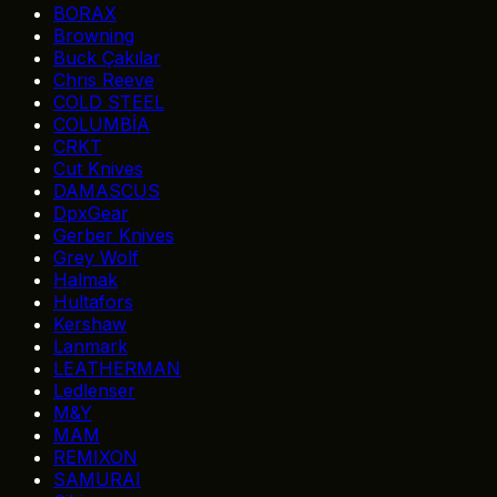
BORAX
Browning
Buck Çakılar
Chris Reeve
COLD STEEL
COLUMBİA
CRKT
Cut Knives
DAMASCUS
DpxGear
Gerber Knives
Grey Wolf
Halmak
Hultafors
Kershaw
Lanmark
LEATHERMAN
Ledlenser
M&Y
MAM
REMIXON
SAMURAI