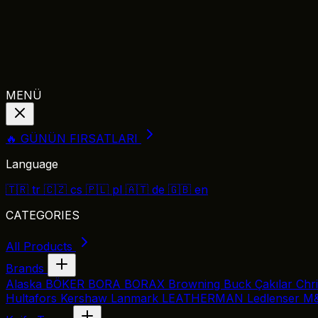
MENÜ
🔥 GÜNÜN FIRSATLARI
Language
🇹🇷
tr
🇨🇿
cs
🇵🇱
pl
🇦🇹
de
🇬🇧
en
CATEGORIES
All Products
Brands
Alaska
BÖKER
BORA
BORAX
Browning
Buck Çakılar
Chr
Hultafors
Kershaw
Lanmark
LEATHERMAN
Ledlenser
M