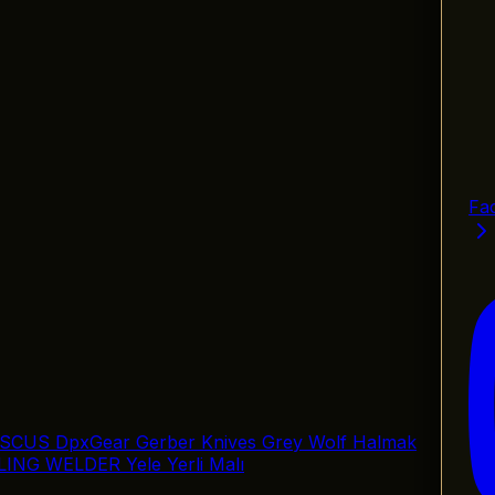
Fa
SCUS
DpxGear
Gerber Knives
Grey Wolf
Halmak
LING
WELDER
Yele
Yerli Malı