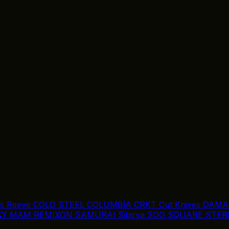
is Reeve
COLD STEEL
COLUMBİA
CRKT
Cut Knives
DAMA
&Y
MAM
REMIXON
SAMURAI
Sibirya
SOG
SQUARE
STER