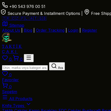
+90 543 976 00 51
Secure Payment & Installment Options
|
Free Shipping 
🇹🇷
🇨🇿
🇵🇱
🇦🇹
🇬🇧
Sitemap
About Us
|
Blog
|
Order Tracking
|
Login
|
Register
TAKTİK
ÇAKI
0
0
Ara
0
Favoriler
0
Sepetim
All Products
Knife Types
Taktik Çakılar
Kamp Bıçakları
EDC Çakılar
Bushcraft Bıça