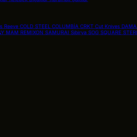
is Reeve
COLD STEEL
COLUMBİA
CRKT
Cut Knives
DAMA
&Y
MAM
REMIXON
SAMURAI
Sibirya
SOG
SQUARE
STER