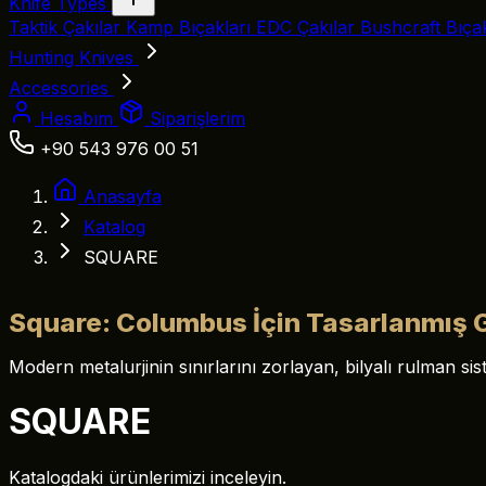
Knife Types
Taktik Çakılar
Kamp Bıçakları
EDC Çakılar
Bushcraft Bıça
Hunting Knives
Accessories
Hesabım
Siparişlerim
+90 543 976 00 51
Anasayfa
Katalog
SQUARE
Square: Columbus İçin Tasarlanmış 
Modern metalurjinin sınırlarını zorlayan, bilyalı rulman s
SQUARE
Katalogdaki ürünlerimizi inceleyin.