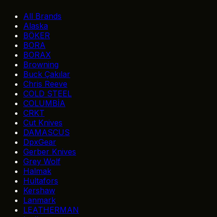
All Brands
Alaska
BÖKER
BORA
BORAX
Browning
Buck Çakılar
Chris Reeve
COLD STEEL
COLUMBİA
CRKT
Cut Knives
DAMASCUS
DpxGear
Gerber Knives
Grey Wolf
Halmak
Hultafors
Kershaw
Lanmark
LEATHERMAN