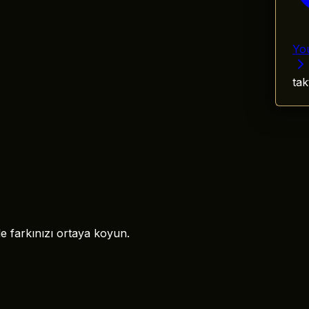
Yo
tak
 farkınızı ortaya koyun.