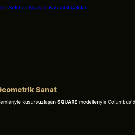
klar
Kelebek Bıçaklar
Karambit Çakılar
Geometrik Sanat
istemleriyle kusursuzlaşan
SQUARE
modelleriyle Columbus'de