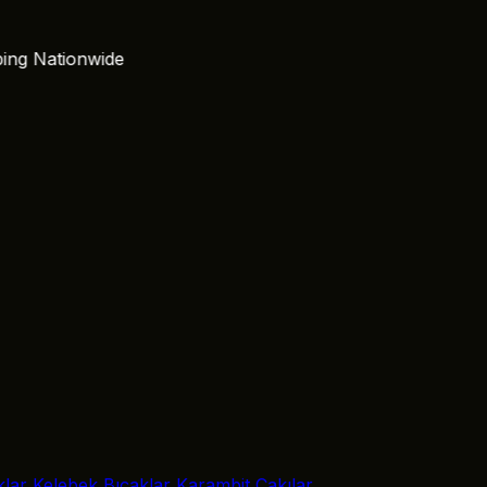
Nationwide
klar
Kelebek Bıçaklar
Karambit Çakılar