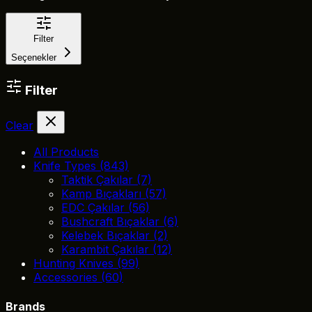
Filter
Seçenekler
Filter
Clear
All Products
Knife Types
(843)
Taktik Çakılar
(7)
Kamp Bıçakları
(57)
EDC Çakılar
(56)
Bushcraft Bıçaklar
(6)
Kelebek Bıçaklar
(2)
Karambit Çakılar
(12)
Hunting Knives
(99)
Accessories
(60)
Brands