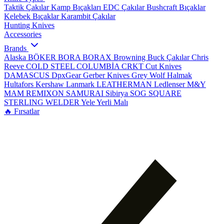
Taktik Çakılar
Kamp Bıçakları
EDC Çakılar
Bushcraft Bıçaklar
Kelebek Bıçaklar
Karambit Çakılar
Hunting Knives
Accessories
Brands
Alaska
BÖKER
BORA
BORAX
Browning
Buck Çakılar
Chris
Reeve
COLD STEEL
COLUMBİA
CRKT
Cut Knives
DAMASCUS
DpxGear
Gerber Knives
Grey Wolf
Halmak
Hultafors
Kershaw
Lanmark
LEATHERMAN
Ledlenser
M&Y
MAM
REMIXON
SAMURAI
Sibirya
SOG
SQUARE
STERLING
WELDER
Yele
Yerli Malı
🔥 Fırsatlar