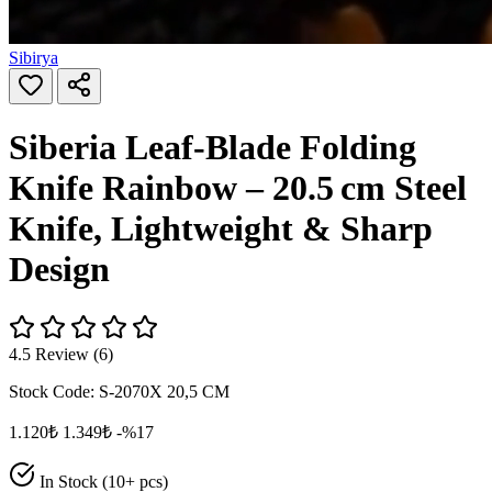
Sibirya
Siberia Leaf‑Blade Folding
Knife Rainbow – 20.5 cm Steel
Knife, Lightweight & Sharp
Design
4.5 Review (6)
Stock Code:
S-2070X 20,5 CM
1.120₺
1.349₺
-%17
In Stock (10+ pcs)