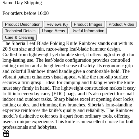
Same Day Shipping
For orders before 16:00
Product Description
Reviews (6)
Product Images
Product Video
Technical Details
Usage Areas
Useful Information
Care & Cleaning
The Siberia Leaf‑Blade Folding Knife Rainbow stands out with its
20.5 cm size and thin, razor‑sharp leaf‑blade hammer design.
Crafted from lightweight yet durable steel, it offers high strength for
long‑lasting use. The leaf‑blade configuration provides controlled
cutting motion and a heightened sense of safety. Its ergonomic grip
and colorful Rainbow‑tinted handle give a comfortable hold. The
vibrant pattern enhances visual appeal while the non‑slip surface
secures a firm grasp—ideal for camping and hiking where the knife
must stay firmly in hand. The lightweight construction makes it easy
to fit into everyday carry (EDC) bags, and it’s also perfect for small
indoor and outdoor tasks. Sharp blades excel at opening door locks,
cutting cables, and trimming tiny branches. Siberia’s long‑standing
expertise reinforces the knife’s quality and reliability. The Rainbow
model’s distinctive color sets it apart from ordinary tools, offering
users a unique experience. This knife is an excellent choice for both
professionals and hobbyists.