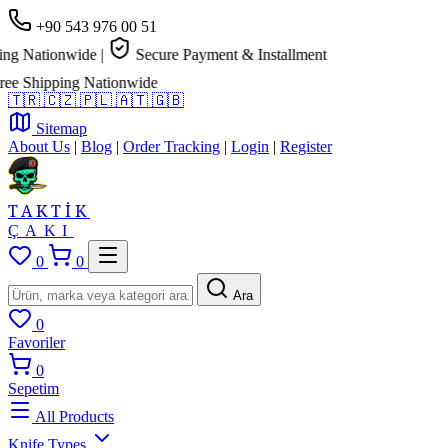
+90 543 976 00 51
Nationwide
|
Secure Payment & Installment
Shipping Nationwide
🇹🇷
🇨🇿
🇵🇱
🇦🇹
🇬🇧
Sitemap
About Us
|
Blog
|
Order Tracking
|
Login
|
Register
TAKTİK
ÇAKI
0
0
Ara
0
Favoriler
0
Sepetim
All Products
Knife Types