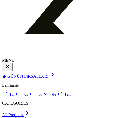
MENÜ
🔥 GÜNÜN FIRSATLARI
Language
🇹🇷
tr
🇨🇿
cs
🇵🇱
pl
🇦🇹
de
🇬🇧
en
CATEGORIES
All Products