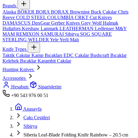
Brands
Alaska
BÖKER
BORA
BORAX
Browning
Buck Çakılar
Chris
Reeve
COLD STEEL
COLUMBİA
CRKT
Cut Knives
DAMASCUS
DpxGear
Gerber Knives
Grey Wolf
Halmak
Hultafors
Kershaw
Lanmark
LEATHERMAN
Ledlenser
M&Y
MAM
REMIXON
SAMURAI
Sibirya
SOG
SQUARE
STERLING
WELDER
Yele
Yerli Malı
Knife Types
Taktik Çakılar
Kamp Bıçakları
EDC Çakılar
Bushcraft Bıçaklar
Kelebek Bıçaklar
Karambit Çakılar
Hunting Knives
Accessories
Hesabım
Siparişlerim
+90 543 976 00 51
Anasayfa
Çakı Çeşitleri
Sibirya
Siberia Leaf‑Blade Folding Knife Rainbow – 20.5 cm