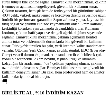
süreli tutuşta bile konfor sağlar. Emniyet kilitli mekanizması, çakının
istenmeyen açılmasını engelleyerek güvenli bir kullanım sunar.
Çakının tasarımı, hem şık hem de fonksiyonel bir görünüme sahiptir.
4034 çelik, yüksek mukavemet ve korozyon direnci sayesinde uzun
ömürlü bir performans garantiler. Sapın zebrana yapısı, kaymaz bir
tutuş sağlar ve çakının elinizde kaymamasını önler. 3 mm kalınlık,
keskinliği korurken aynı zamanda dayanıklılığı artırır. Kullanım
konforu, çakının hafif yapısı ve dengeli ağırlık dağılımı sayesinde
sağlanır. Emniyet kilitli mekanizma, çakının açılmasını kontrol
altında tutar ve beklenmedik durumlarda bile güvenli bir kullanım
sunar. Türkiye'de üretilen bu çakı, yerli üretimin kalite standartlarını
yansıtır. Ottoman Yerli Çakı, kamp, avcılık, günlük EDC (Everyday
Carry) ve acil durum ekipmanları arasında tercih edilebilecek çok
yönlü bir seçenektir. 23 cm boyutu, taşınabilirliği ve kullanım
kolaylığını bir arada sunar. 4034 çelikten yapılmış olması, çakının
uzun ömürlü olmasını sağlar. Emniyet kilitli tasarımı ise güvenli bir
kullanım deneyimi sunar. Bu çakı, hem profesyonel hem de amatör
kullanıcılar için ideal bir araçtır.
BİRLİKTE AL, %10 İNDİRİM KAZAN