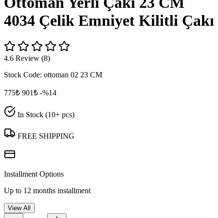
Ottoman Yerli Çakı 23 CM
4034 Çelik Emniyet Kilitli Çakı
4.6 Review (8)
Stock Code:
ottoman 02 23 CM
775₺
901₺
-%14
In Stock (10+ pcs)
FREE SHIPPING
Installment Options
Up to 12 months installment
View All