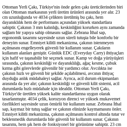
Ottoman Yerli Çakı, Türkiye'nin önde gelen çakı üreticilerinden biri
olan Ottoman markasının yerli üretim ürünleri arasında yer alır. 23
cm uzunluğunda ve 4034 çelikten üretilmiş bu çakı, hem
dayanıklılık hem de performans açısından yüksek standartlara
sahiptir. Çakının 3 mm kalınlığı, keskinliğini korurken aynı zamanda
sağlam bir yapıya sahip olmasını sağlar. Zebrana İthal sap,
ergonomik tasarımı sayesinde uzun süreli tutuşta bile konforlu bir
deneyim sunar. Emniyet kilitli mekanizma, çakının istenmeyen
açılmasını engelleyerek güvenli bir kullanım sunar. Çakıların
kullanım alanları geniştir. Günlük EDC (Everyday Carry) ihtiyaçları
için hafif ve taşınabilir bir seçenek sunar. Kamp ve doğa yürüyüşleri
sırasında, çakının keskinliği ve dayanıklılığı, ağaç kesme, çubuk
kırma gibi görevlerde güvenilir bir yardımcı olur. Avcılıkta ise
çakının hızlı ve güvenli bir şekilde açılabilmesi, avcının ihtiyaç
duyduğu anlık müdahaleyi sağlar. Ayrıca, acil durum ekipmanları
arasında da yer alır; çakının keskinliği ve güvenli kilit sistemi, acil
durumlarda hızlı müdahale için idealdir. Ottoman Yerli Çakı,
Türkiye'de üretilen yüksek kalite standartlarına uygun olarak
tasarlanmıştır. 4034 çelik, korozyon direnci ve yüksek mukavemet
özellikleri sayesinde uzun ömürlü bir kullanım sunar. Zebrana İthal
sap, kaymaz bir tutuş sağlar ve çakının elinizde kaymamasını önler.
Emniyet kilitli mekanizma, çakının açılmasını kontrol altında tutar ve
beklenmedik durumlarda bile güvenli bir kullanım sunar. Çakının
tasarımı, hem şık hem de fonksiyonel bir görünüme sahiptir. 23 cm