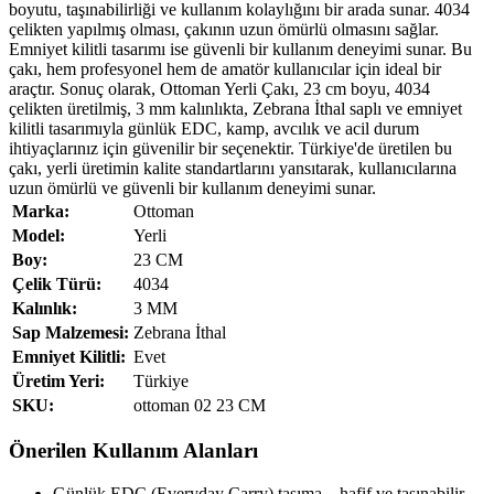
boyutu, taşınabilirliği ve kullanım kolaylığını bir arada sunar. 4034
çelikten yapılmış olması, çakının uzun ömürlü olmasını sağlar.
Emniyet kilitli tasarımı ise güvenli bir kullanım deneyimi sunar. Bu
çakı, hem profesyonel hem de amatör kullanıcılar için ideal bir
araçtır. Sonuç olarak, Ottoman Yerli Çakı, 23 cm boyu, 4034
çelikten üretilmiş, 3 mm kalınlıkta, Zebrana İthal saplı ve emniyet
kilitli tasarımıyla günlük EDC, kamp, avcılık ve acil durum
ihtiyaçlarınız için güvenilir bir seçenektir. Türkiye'de üretilen bu
çakı, yerli üretimin kalite standartlarını yansıtarak, kullanıcılarına
uzun ömürlü ve güvenli bir kullanım deneyimi sunar.
Marka:
Ottoman
Model:
Yerli
Boy:
23 CM
Çelik Türü:
4034
Kalınlık:
3 MM
Sap Malzemesi:
Zebrana İthal
Emniyet Kilitli:
Evet
Üretim Yeri:
Türkiye
SKU:
ottoman 02 23 CM
Önerilen Kullanım Alanları
Günlük EDC (Everyday Carry) taşıma – hafif ve taşınabilir