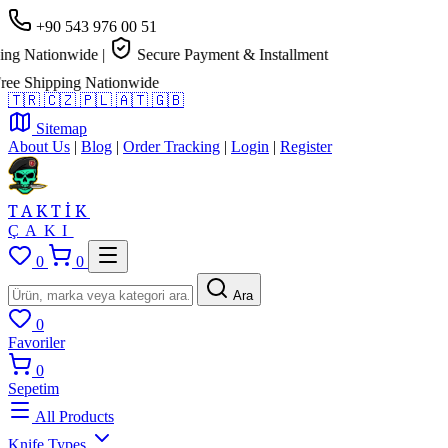
+90 543 976 00 51
g Nationwide
|
Secure Payment & Installment
e Shipping Nationwide
🇹🇷
🇨🇿
🇵🇱
🇦🇹
🇬🇧
Sitemap
About Us
|
Blog
|
Order Tracking
|
Login
|
Register
TAKTİK
ÇAKI
0
0
Ara
0
Favoriler
0
Sepetim
All Products
Knife Types