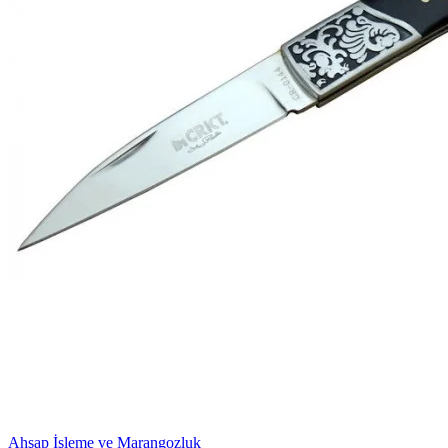
Ahşap İşleme ve Marangozluk