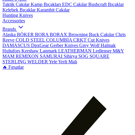
Taktik Çakılar
Kamp Bıçakları
EDC Çakılar
Bushcraft Bıçaklar
Kelebek Bıçaklar
Karambit Çakılar
Hunting Knives
Accessories
Brands
Alaska
BÖKER
BORA
BORAX
Browning
Buck Çakılar
Chris
Reeve
COLD STEEL
COLUMBİA
CRKT
Cut Knives
DAMASCUS
DpxGear
Gerber Knives
Grey Wolf
Halmak
Hultafors
Kershaw
Lanmark
LEATHERMAN
Ledlenser
M&Y
MAM
REMIXON
SAMURAI
Sibirya
SOG
SQUARE
STERLING
WELDER
Yele
Yerli Malı
🔥 Fırsatlar