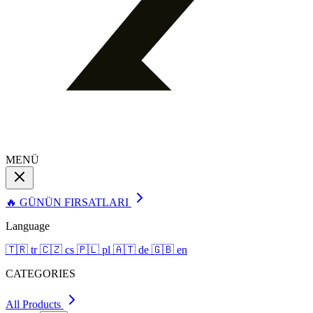
MENÜ
🔥 GÜNÜN FIRSATLARI
Language
🇹🇷
tr
🇨🇿
cs
🇵🇱
pl
🇦🇹
de
🇬🇧
en
CATEGORIES
All Products