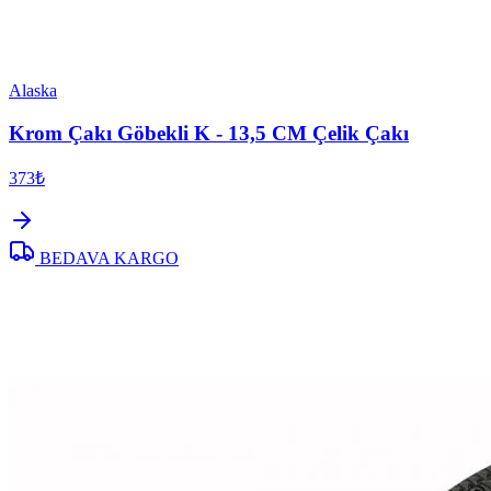
Alaska
Krom Çakı Göbekli K - 13,5 CM Çelik Çakı
373₺
BEDAVA KARGO