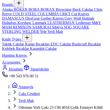
Brands
Alaska
BÖKER
BORA
BORAX
Browning
Buck Çakılar
Chris
Reeve
COLD STEEL
COLUMBİA
CRKT
Cut Knives
DAMASCUS
DpxGear
Gerber Knives
Grey Wolf
Halmak
Hultafors
Kershaw
Lanmark
LEATHERMAN
Ledlenser
M&Y
MAM
REMIXON
SAMURAI
Sibirya
SOG
SQUARE
STERLING
WELDER
Yele
Yerli Malı
Knife Types
Taktik Çakılar
Kamp Bıçakları
EDC Çakılar
Bushcraft Bıçaklar
Kelebek Bıçaklar
Karambit Çakılar
Hunting Knives
Accessories
Hesabım
Siparişlerim
+90 543 976 00 51
Anasayfa
Çakı Çeşitleri
Yerli Malı
Ottoman Yerli Çakı 23 CM 4034 Çelik Emniyet Kilitli