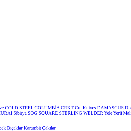
eve
COLD STEEL
COLUMBİA
CRKT
Cut Knives
DAMASCUS
Dp
MURAI
Sibirya
SOG
SQUARE
STERLING
WELDER
Yele
Yerli Mal
bek Bıçaklar
Karambit Çakılar