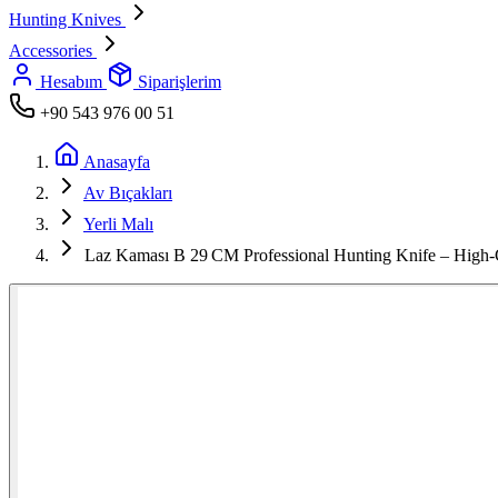
Hunting Knives
Accessories
Hesabım
Siparişlerim
+90 543 976 00 51
Anasayfa
Av Bıçakları
Yerli Malı
Laz Kaması B 29 CM Professional Hunting Knife – High‑