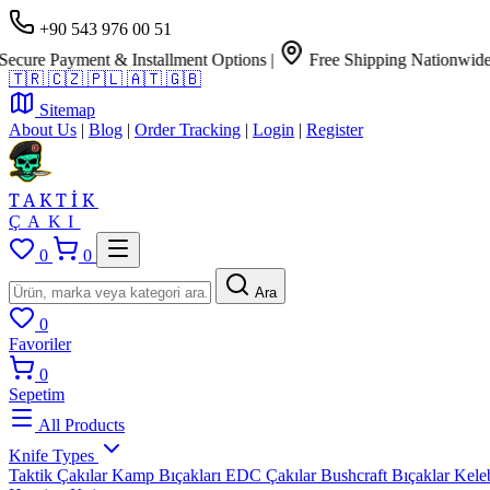
+90 543 976 00 51
e Payment & Installment Options
|
Free Shipping Nationwide
🇹🇷
🇨🇿
🇵🇱
🇦🇹
🇬🇧
Sitemap
About Us
|
Blog
|
Order Tracking
|
Login
|
Register
TAKTİK
ÇAKI
0
0
Ara
0
Favoriler
0
Sepetim
All Products
Knife Types
Taktik Çakılar
Kamp Bıçakları
EDC Çakılar
Bushcraft Bıçaklar
Kele