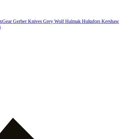
xGear
Gerber Knives
Grey Wolf
Halmak
Hultafors
Kershaw
ı