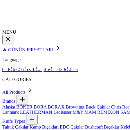
MENÜ
🔥 GÜNÜN FIRSATLARI
Language
🇹🇷
tr
🇨🇿
cs
🇵🇱
pl
🇦🇹
de
🇬🇧
en
CATEGORIES
All Products
Brands
Alaska
BÖKER
BORA
BORAX
Browning
Buck Çakılar
Chris Re
Lanmark
LEATHERMAN
Ledlenser
M&Y
MAM
REMIXON
SA
Knife Types
Taktik Çakılar
Kamp Bıçakları
EDC Çakılar
Bushcraft Bıçaklar
Kele