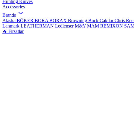
Hunting Knives
Accessories
Brands
Alaska
BÖKER
BORA
BORAX
Browning
Buck Çakılar
Chris Re
Lanmark
LEATHERMAN
Ledlenser
M&Y
MAM
REMIXON
SA
🔥 Fırsatlar