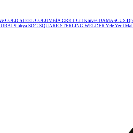
eve
COLD STEEL
COLUMBİA
CRKT
Cut Knives
DAMASCUS
Dp
MURAI
Sibirya
SOG
SQUARE
STERLING
WELDER
Yele
Yerli Mal