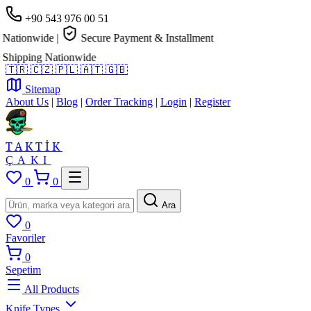
+90 543 976 00 51
nwide
|
Secure Payment & Installment
ing Nationwide
🇹🇷
🇨🇿
🇵🇱
🇦🇹
🇬🇧
Sitemap
About Us
|
Blog
|
Order Tracking
|
Login
|
Register
TAKTİK
ÇAKI
0
0
Ara
0
Favoriler
0
Sepetim
All Products
Knife Types