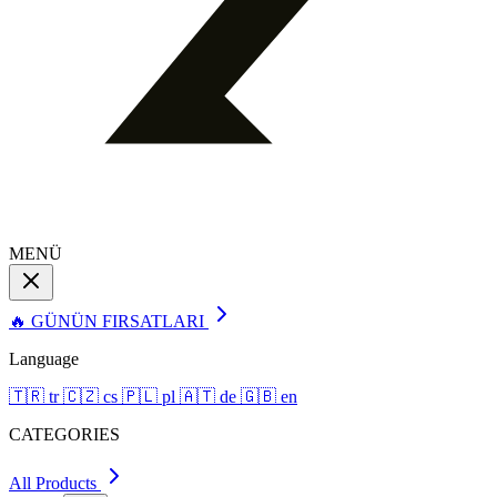
MENÜ
🔥 GÜNÜN FIRSATLARI
Language
🇹🇷
tr
🇨🇿
cs
🇵🇱
pl
🇦🇹
de
🇬🇧
en
CATEGORIES
All Products