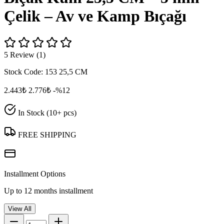
Çelik – Av ve Kamp Bıçağı
5 Review (1)
Stock Code:
153 25,5 CM
2.443₺
2.776₺
-%12
In Stock (10+ pcs)
FREE SHIPPING
Installment Options
Up to 12 months installment
View All