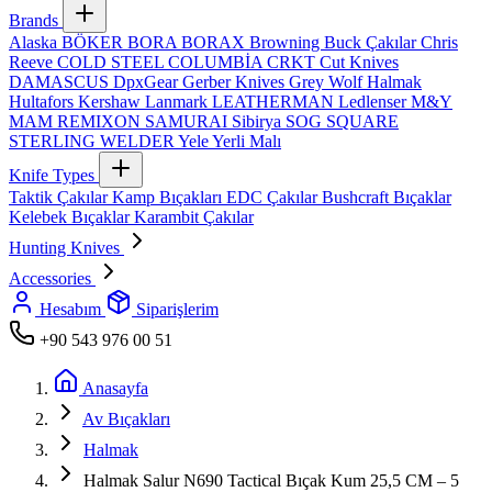
Brands
Alaska
BÖKER
BORA
BORAX
Browning
Buck Çakılar
Chris
Reeve
COLD STEEL
COLUMBİA
CRKT
Cut Knives
DAMASCUS
DpxGear
Gerber Knives
Grey Wolf
Halmak
Hultafors
Kershaw
Lanmark
LEATHERMAN
Ledlenser
M&Y
MAM
REMIXON
SAMURAI
Sibirya
SOG
SQUARE
STERLING
WELDER
Yele
Yerli Malı
Knife Types
Taktik Çakılar
Kamp Bıçakları
EDC Çakılar
Bushcraft Bıçaklar
Kelebek Bıçaklar
Karambit Çakılar
Hunting Knives
Accessories
Hesabım
Siparişlerim
+90 543 976 00 51
Anasayfa
Av Bıçakları
Halmak
Halmak Salur N690 Tactical Bıçak Kum 25,5 CM – 5