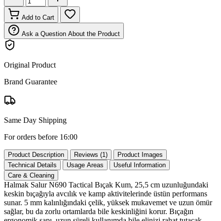
Add to Cart
Ask a Question About the Product
Original Product
Brand Guarantee
Same Day Shipping
For orders before 16:00
Product Description
Reviews (1)
Product Images
Technical Details
Usage Areas
Useful Information
Care & Cleaning
Halmak Salur N690 Tactical Bıçak Kum, 25,5 cm uzunluğundaki
keskin bıçağıyla avcılık ve kamp aktivitelerinde üstün performans
sunar. 5 mm kalınlığındaki çelik, yüksek mukavemet ve uzun ömür
sağlar, bu da zorlu ortamlarda bile keskinliğini korur. Bıçağın
ergonomik sapı, uzun süreli kullanımda bile elinizi rahat tutacak