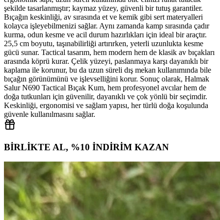
şekilde tasarlanmıştır; kaymaz yüzey, güvenli bir tutuş garantiler.
Bıçağın keskinliği, av sırasında et ve kemik gibi sert materyalleri
kolayca işleyebilmenizi sağlar. Aynı zamanda kamp sırasında çadır
kurma, odun kesme ve acil durum hazırlıkları için ideal bir araçtır.
25,5 cm boyutu, taşınabilirliği artırırken, yeterli uzunlukta kesme
gücü sunar. Tactical tasarım, hem modern hem de klasik av bıçakları
arasında köprü kurar. Çelik yüzeyi, paslanmaya karşı dayanıklı bir
kaplama ile korunur, bu da uzun süreli dış mekan kullanımında bile
bıçağın görünümünü ve işlevselliğini korur. Sonuç olarak, Halmak
Salur N690 Tactical Bıçak Kum, hem profesyonel avcılar hem de
doğa tutkunları için güvenilir, dayanıklı ve çok yönlü bir seçimdir.
Keskinliği, ergonomisi ve sağlam yapısı, her türlü doğa koşulunda
güvenle kullanılmasını sağlar.
BİRLİKTE AL, %10 İNDİRİM KAZAN