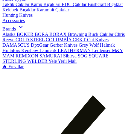
Taktik Çakılar
Kamp Bıçakları
EDC Çakılar
Bushcraft Bıçaklar
Kelebek Bıçaklar
Karambit Çakılar
Hunting Knives
Accessories
Brands
Alaska
BÖKER
BORA
BORAX
Browning
Buck Çakılar
Chris
Reeve
COLD STEEL
COLUMBİA
CRKT
Cut Knives
DAMASCUS
DpxGear
Gerber Knives
Grey Wolf
Halmak
Hultafors
Kershaw
Lanmark
LEATHERMAN
Ledlenser
M&Y
MAM
REMIXON
SAMURAI
Sibirya
SOG
SQUARE
STERLING
WELDER
Yele
Yerli Malı
🔥 Fırsatlar