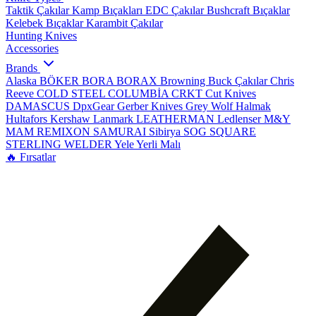
Taktik Çakılar
Kamp Bıçakları
EDC Çakılar
Bushcraft Bıçaklar
Kelebek Bıçaklar
Karambit Çakılar
Hunting Knives
Accessories
Brands
Alaska
BÖKER
BORA
BORAX
Browning
Buck Çakılar
Chris
Reeve
COLD STEEL
COLUMBİA
CRKT
Cut Knives
DAMASCUS
DpxGear
Gerber Knives
Grey Wolf
Halmak
Hultafors
Kershaw
Lanmark
LEATHERMAN
Ledlenser
M&Y
MAM
REMIXON
SAMURAI
Sibirya
SOG
SQUARE
STERLING
WELDER
Yele
Yerli Malı
🔥 Fırsatlar