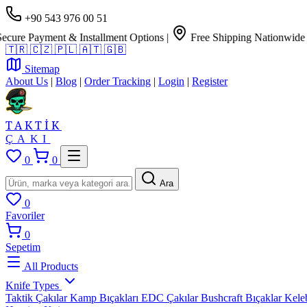
+90 543 976 00 51
 Payment & Installment Options
|
Free Shipping Nationwide
🇹🇷
🇨🇿
🇵🇱
🇦🇹
🇬🇧
Sitemap
About Us
|
Blog
|
Order Tracking
|
Login
|
Register
TAKTİK
ÇAKI
0
0
Ara
0
Favoriler
0
Sepetim
All Products
Knife Types
Taktik Çakılar
Kamp Bıçakları
EDC Çakılar
Bushcraft Bıçaklar
Kele