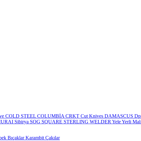
eve
COLD STEEL
COLUMBİA
CRKT
Cut Knives
DAMASCUS
Dp
MURAI
Sibirya
SOG
SQUARE
STERLING
WELDER
Yele
Yerli Mal
bek Bıçaklar
Karambit Çakılar