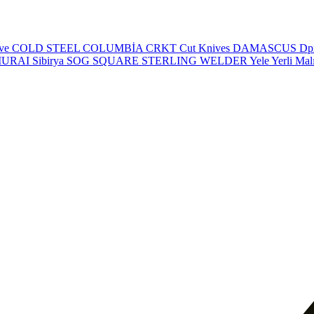
eve
COLD STEEL
COLUMBİA
CRKT
Cut Knives
DAMASCUS
Dp
MURAI
Sibirya
SOG
SQUARE
STERLING
WELDER
Yele
Yerli Mal