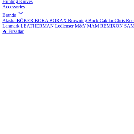
Hunting Knives
Accessories
Brands
Alaska
BÖKER
BORA
BORAX
Browning
Buck Çakılar
Chris Re
Lanmark
LEATHERMAN
Ledlenser
M&Y
MAM
REMIXON
SA
🔥 Fırsatlar