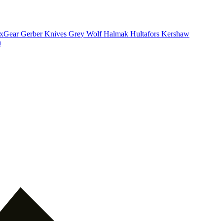
xGear
Gerber Knives
Grey Wolf
Halmak
Hultafors
Kershaw
ı