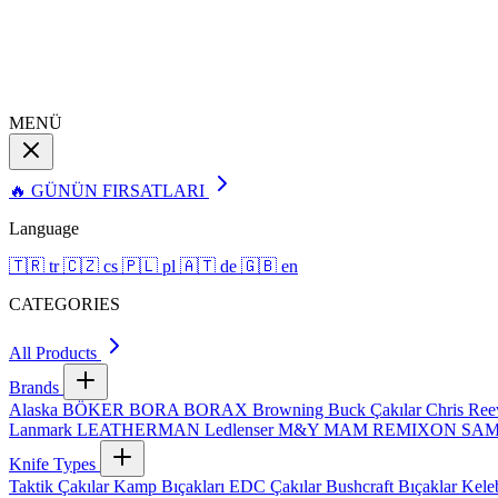
MENÜ
🔥 GÜNÜN FIRSATLARI
Language
🇹🇷
tr
🇨🇿
cs
🇵🇱
pl
🇦🇹
de
🇬🇧
en
CATEGORIES
All Products
Brands
Alaska
BÖKER
BORA
BORAX
Browning
Buck Çakılar
Chris Re
Lanmark
LEATHERMAN
Ledlenser
M&Y
MAM
REMIXON
SA
Knife Types
Taktik Çakılar
Kamp Bıçakları
EDC Çakılar
Bushcraft Bıçaklar
Kele