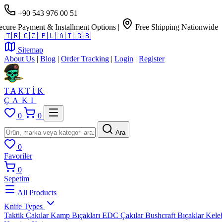
+90 543 976 00 51
Payment & Installment Options
|
Free Shipping Nationwide
🇹🇷
🇨🇿
🇵🇱
🇦🇹
🇬🇧
Sitemap
About Us
|
Blog
|
Order Tracking
|
Login
|
Register
TAKTİK
ÇAKI
0
0
Ara
0
Favoriler
0
Sepetim
All Products
Knife Types
Taktik Çakılar
Kamp Bıçakları
EDC Çakılar
Bushcraft Bıçaklar
Kele