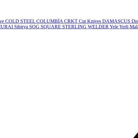
eve
COLD STEEL
COLUMBİA
CRKT
Cut Knives
DAMASCUS
Dp
MURAI
Sibirya
SOG
SQUARE
STERLING
WELDER
Yele
Yerli Mal