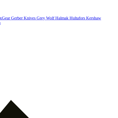
xGear
Gerber Knives
Grey Wolf
Halmak
Hultafors
Kershaw
ı