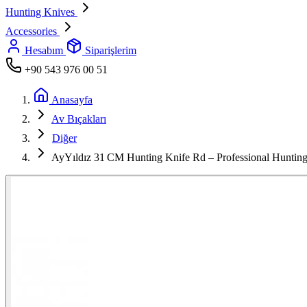
Hunting Knives
Accessories
Hesabım
Siparişlerim
+90 543 976 00 51
Anasayfa
Av Bıçakları
Diğer
AyYıldız 31 CM Hunting Knife Rd – Professional Hunti