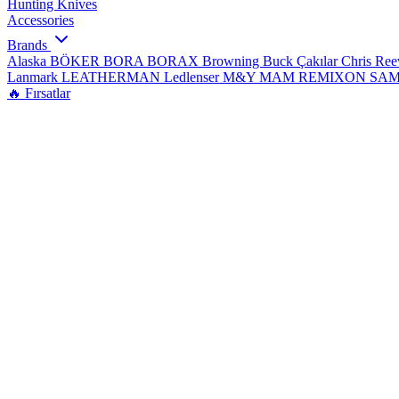
Hunting Knives
Accessories
Brands
Alaska
BÖKER
BORA
BORAX
Browning
Buck Çakılar
Chris Re
Lanmark
LEATHERMAN
Ledlenser
M&Y
MAM
REMIXON
SA
🔥 Fırsatlar