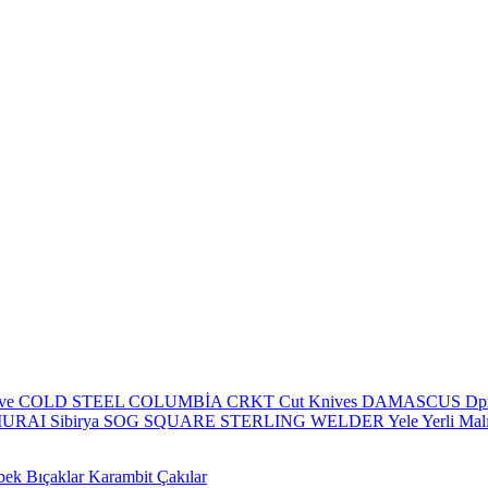
eve
COLD STEEL
COLUMBİA
CRKT
Cut Knives
DAMASCUS
Dp
MURAI
Sibirya
SOG
SQUARE
STERLING
WELDER
Yele
Yerli Mal
bek Bıçaklar
Karambit Çakılar