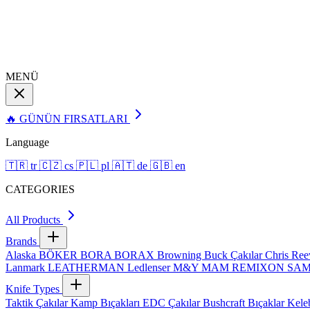
MENÜ
🔥 GÜNÜN FIRSATLARI
Language
🇹🇷
tr
🇨🇿
cs
🇵🇱
pl
🇦🇹
de
🇬🇧
en
CATEGORIES
All Products
Brands
Alaska
BÖKER
BORA
BORAX
Browning
Buck Çakılar
Chris Re
Lanmark
LEATHERMAN
Ledlenser
M&Y
MAM
REMIXON
SA
Knife Types
Taktik Çakılar
Kamp Bıçakları
EDC Çakılar
Bushcraft Bıçaklar
Kele