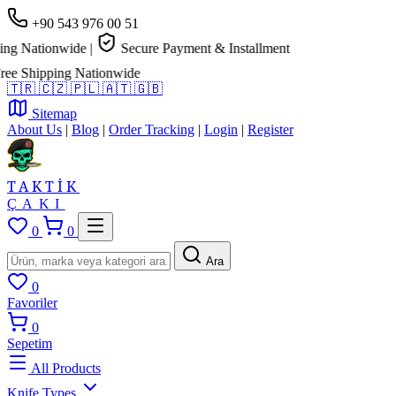
+90 543 976 00 51
g Nationwide
|
Secure Payment & Installment
e Shipping Nationwide
🇹🇷
🇨🇿
🇵🇱
🇦🇹
🇬🇧
Sitemap
About Us
|
Blog
|
Order Tracking
|
Login
|
Register
TAKTİK
ÇAKI
0
0
Ara
0
Favoriler
0
Sepetim
All Products
Knife Types