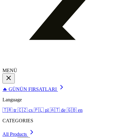
MENÜ
🔥 GÜNÜN FIRSATLARI
Language
🇹🇷
tr
🇨🇿
cs
🇵🇱
pl
🇦🇹
de
🇬🇧
en
CATEGORIES
All Products