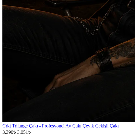
Crkt Trilange Çakı - Profesyonel Av Çakı Çevik Çekişli Çakı
3.390₺
3.051₺