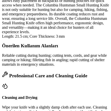
allows easy placement in backpacks or hunting pouches for quick
access when needed. The Columbia Huntsman Small Hunting Knife
is not only suitable for hunting but also for camping, hiking, fishing,
and emergency preparedness. Its durable coating reduces rust and
wear, ensuring a long service life. Overall, the Columbia Huntsman
Small Hunting Knife offers high performance, ergonomic design,
and versatility—making it an ideal choice for hunters of all
experience levels.
Length: 21.5 cm; Core Thickness: 3 mm
Önerilen Kullanım Alanları
Reliable cutting during hunting; cutting tents, cords, and gear while
camping or hiking; filleting fish in angling; rapid cutting of shelter
materials in emergency situations.
Professional Care and Cleaning Guide
Cleaning and Drying
Wipe your knife with a slightly damp cloth after each use. Cleaning