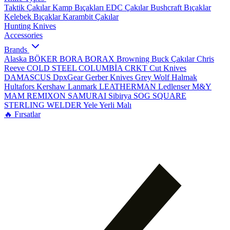
Taktik Çakılar
Kamp Bıçakları
EDC Çakılar
Bushcraft Bıçaklar
Kelebek Bıçaklar
Karambit Çakılar
Hunting Knives
Accessories
Brands
Alaska
BÖKER
BORA
BORAX
Browning
Buck Çakılar
Chris
Reeve
COLD STEEL
COLUMBİA
CRKT
Cut Knives
DAMASCUS
DpxGear
Gerber Knives
Grey Wolf
Halmak
Hultafors
Kershaw
Lanmark
LEATHERMAN
Ledlenser
M&Y
MAM
REMIXON
SAMURAI
Sibirya
SOG
SQUARE
STERLING
WELDER
Yele
Yerli Malı
🔥 Fırsatlar