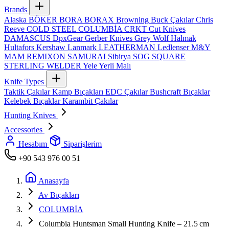
Brands
Alaska
BÖKER
BORA
BORAX
Browning
Buck Çakılar
Chris
Reeve
COLD STEEL
COLUMBİA
CRKT
Cut Knives
DAMASCUS
DpxGear
Gerber Knives
Grey Wolf
Halmak
Hultafors
Kershaw
Lanmark
LEATHERMAN
Ledlenser
M&Y
MAM
REMIXON
SAMURAI
Sibirya
SOG
SQUARE
STERLING
WELDER
Yele
Yerli Malı
Knife Types
Taktik Çakılar
Kamp Bıçakları
EDC Çakılar
Bushcraft Bıçaklar
Kelebek Bıçaklar
Karambit Çakılar
Hunting Knives
Accessories
Hesabım
Siparişlerim
+90 543 976 00 51
Anasayfa
Av Bıçakları
COLUMBİA
Columbia Huntsman Small Hunting Knife – 21.5 cm