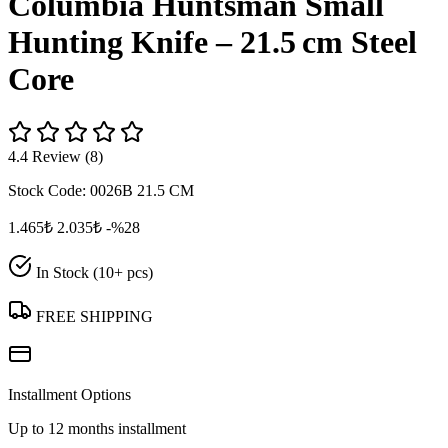
Columbia Huntsman Small
Hunting Knife – 21.5 cm Steel
Core
4.4 Review (8)
Stock Code:
0026B 21.5 CM
1.465₺
2.035₺
-%28
In Stock (10+ pcs)
FREE SHIPPING
Installment Options
Up to 12 months installment