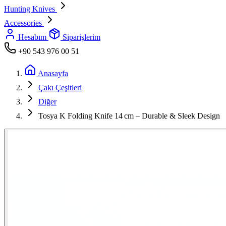
Hunting Knives
Accessories
Hesabım
Siparişlerim
+90 543 976 00 51
Anasayfa
Çakı Çeşitleri
Diğer
Tosya K Folding Knife 14 cm – Durable & Sleek Design