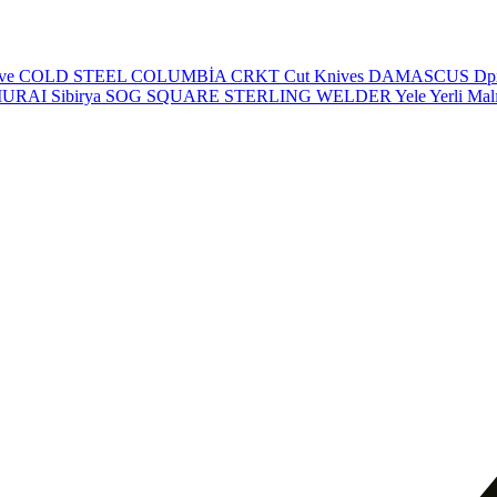
eve
COLD STEEL
COLUMBİA
CRKT
Cut Knives
DAMASCUS
Dp
MURAI
Sibirya
SOG
SQUARE
STERLING
WELDER
Yele
Yerli Mal