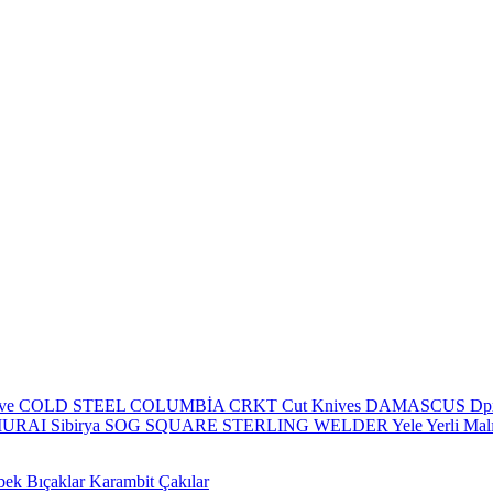
eve
COLD STEEL
COLUMBİA
CRKT
Cut Knives
DAMASCUS
Dp
MURAI
Sibirya
SOG
SQUARE
STERLING
WELDER
Yele
Yerli Mal
bek Bıçaklar
Karambit Çakılar