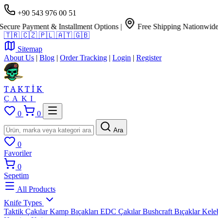
+90 543 976 00 51
e Payment & Installment Options
|
Free Shipping Nationwide
🇹🇷
🇨🇿
🇵🇱
🇦🇹
🇬🇧
Sitemap
About Us
|
Blog
|
Order Tracking
|
Login
|
Register
TAKTİK
ÇAKI
0
0
Ara
0
Favoriler
0
Sepetim
All Products
Knife Types
Taktik Çakılar
Kamp Bıçakları
EDC Çakılar
Bushcraft Bıçaklar
Kele