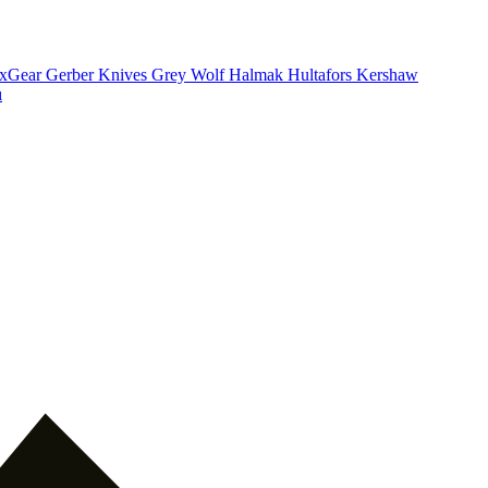
xGear
Gerber Knives
Grey Wolf
Halmak
Hultafors
Kershaw
ı