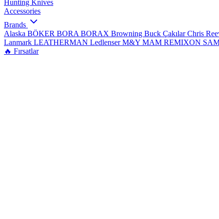
Hunting Knives
Accessories
Brands
Alaska
BÖKER
BORA
BORAX
Browning
Buck Çakılar
Chris Re
Lanmark
LEATHERMAN
Ledlenser
M&Y
MAM
REMIXON
SA
🔥 Fırsatlar