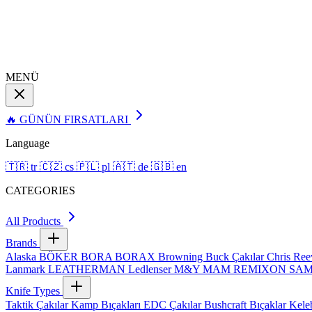
MENÜ
🔥 GÜNÜN FIRSATLARI
Language
🇹🇷
tr
🇨🇿
cs
🇵🇱
pl
🇦🇹
de
🇬🇧
en
CATEGORIES
All Products
Brands
Alaska
BÖKER
BORA
BORAX
Browning
Buck Çakılar
Chris Re
Lanmark
LEATHERMAN
Ledlenser
M&Y
MAM
REMIXON
SA
Knife Types
Taktik Çakılar
Kamp Bıçakları
EDC Çakılar
Bushcraft Bıçaklar
Kele