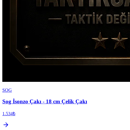
SOG
Sog İsonzo Çakı - 18 cm Çelik Çakı
1.534₺