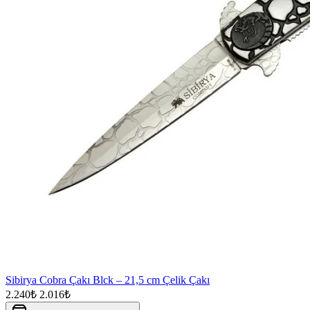
Sibirya Cobra Çakı Blck – 21,5 cm Çelik Çakı
2.240₺
2.016₺