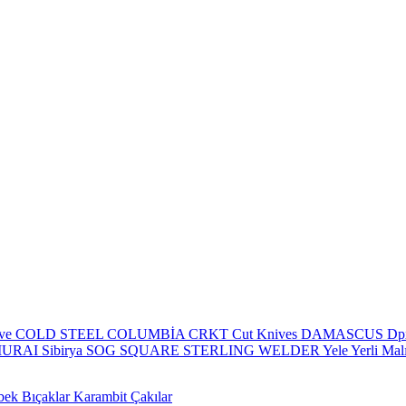
eve
COLD STEEL
COLUMBİA
CRKT
Cut Knives
DAMASCUS
Dp
MURAI
Sibirya
SOG
SQUARE
STERLING
WELDER
Yele
Yerli Mal
bek Bıçaklar
Karambit Çakılar