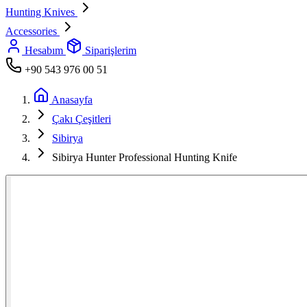
Hunting Knives
Accessories
Hesabım
Siparişlerim
+90 543 976 00 51
Anasayfa
Çakı Çeşitleri
Sibirya
Sibirya Hunter Professional Hunting Knife