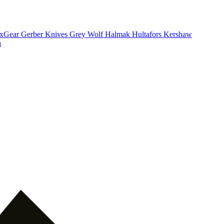
xGear
Gerber Knives
Grey Wolf
Halmak
Hultafors
Kershaw
ı