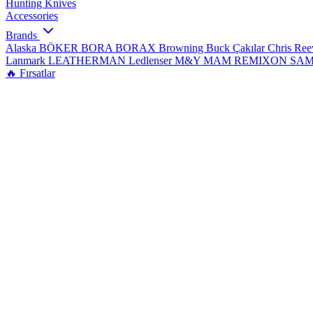
Hunting Knives
Accessories
Brands
Alaska
BÖKER
BORA
BORAX
Browning
Buck Çakılar
Chris Re
Lanmark
LEATHERMAN
Ledlenser
M&Y
MAM
REMIXON
SA
🔥 Fırsatlar