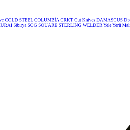
eve
COLD STEEL
COLUMBİA
CRKT
Cut Knives
DAMASCUS
Dp
MURAI
Sibirya
SOG
SQUARE
STERLING
WELDER
Yele
Yerli Mal