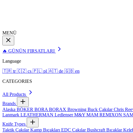
MENÜ
🔥 GÜNÜN FIRSATLARI
Language
🇹🇷
tr
🇨🇿
cs
🇵🇱
pl
🇦🇹
de
🇬🇧
en
CATEGORIES
All Products
Brands
Alaska
BÖKER
BORA
BORAX
Browning
Buck Çakılar
Chris Re
Lanmark
LEATHERMAN
Ledlenser
M&Y
MAM
REMIXON
SA
Knife Types
Taktik Çakılar
Kamp Bıçakları
EDC Çakılar
Bushcraft Bıçaklar
Kele