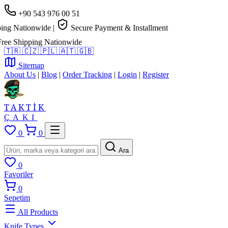
+90 543 976 00 51
ng Nationwide
|
Secure Payment & Installment
e Shipping Nationwide
🇹🇷
🇨🇿
🇵🇱
🇦🇹
🇬🇧
Sitemap
About Us
|
Blog
|
Order Tracking
|
Login
|
Register
TAKTİK
ÇAKI
0
0
Ara
0
Favoriler
0
Sepetim
All Products
Knife Types