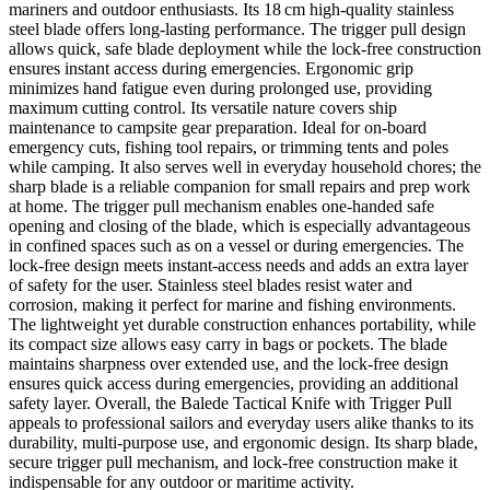
mariners and outdoor enthusiasts. Its 18 cm high‑quality stainless
steel blade offers long‑lasting performance. The trigger pull design
allows quick, safe blade deployment while the lock‑free construction
ensures instant access during emergencies. Ergonomic grip
minimizes hand fatigue even during prolonged use, providing
maximum cutting control. Its versatile nature covers ship
maintenance to campsite gear preparation. Ideal for on‑board
emergency cuts, fishing tool repairs, or trimming tents and poles
while camping. It also serves well in everyday household chores; the
sharp blade is a reliable companion for small repairs and prep work
at home. The trigger pull mechanism enables one‑handed safe
opening and closing of the blade, which is especially advantageous
in confined spaces such as on a vessel or during emergencies. The
lock‑free design meets instant‑access needs and adds an extra layer
of safety for the user. Stainless steel blades resist water and
corrosion, making it perfect for marine and fishing environments.
The lightweight yet durable construction enhances portability, while
its compact size allows easy carry in bags or pockets. The blade
maintains sharpness over extended use, and the lock‑free design
ensures quick access during emergencies, providing an additional
safety layer. Overall, the Balede Tactical Knife with Trigger Pull
appeals to professional sailors and everyday users alike thanks to its
durability, multi‑purpose use, and ergonomic design. Its sharp blade,
secure trigger pull mechanism, and lock‑free construction make it
indispensable for any outdoor or maritime activity.