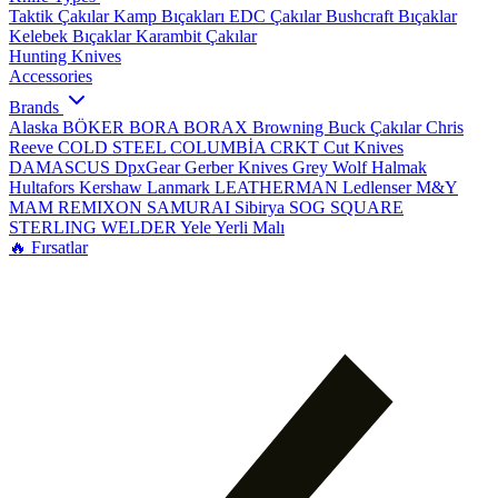
Taktik Çakılar
Kamp Bıçakları
EDC Çakılar
Bushcraft Bıçaklar
Kelebek Bıçaklar
Karambit Çakılar
Hunting Knives
Accessories
Brands
Alaska
BÖKER
BORA
BORAX
Browning
Buck Çakılar
Chris
Reeve
COLD STEEL
COLUMBİA
CRKT
Cut Knives
DAMASCUS
DpxGear
Gerber Knives
Grey Wolf
Halmak
Hultafors
Kershaw
Lanmark
LEATHERMAN
Ledlenser
M&Y
MAM
REMIXON
SAMURAI
Sibirya
SOG
SQUARE
STERLING
WELDER
Yele
Yerli Malı
🔥 Fırsatlar