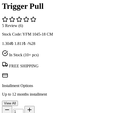
Trigger Pull
5 Review (6)
Stock Code:
YFM 1045-18 CM
1.304₺
1.811₺
-%28
In Stock (10+ pcs)
FREE SHIPPING
Installment Options
Up to 12 months installment
View All