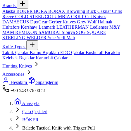
Brands
Alaska
BÖKER
BORA
BORAX
Browning
Buck Çakılar
Chris
Reeve
COLD STEEL
COLUMBİA
CRKT
Cut Knives
DAMASCUS
DpxGear
Gerber Knives
Grey Wolf
Halmak
Hultafors
Kershaw
Lanmark
LEATHERMAN
Ledlenser
M&Y
MAM
REMIXON
SAMURAI
Sibirya
SOG
SQUARE
STERLING
WELDER
Yele
Yerli Malı
Knife Types
Taktik Çakılar
Kamp Bıçakları
EDC Çakılar
Bushcraft Bıçaklar
Kelebek Bıçaklar
Karambit Çakılar
Hunting Knives
Accessories
Hesabım
Siparişlerim
+90 543 976 00 51
Anasayfa
Çakı Çeşitleri
BÖKER
Balede Tactical Knife with Trigger Pull