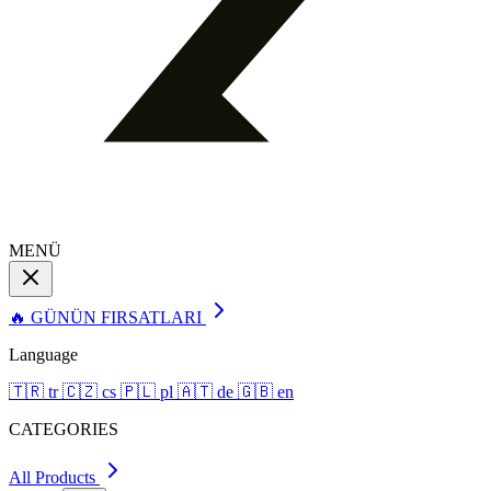
MENÜ
🔥 GÜNÜN FIRSATLARI
Language
🇹🇷
tr
🇨🇿
cs
🇵🇱
pl
🇦🇹
de
🇬🇧
en
CATEGORIES
All Products