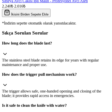
Sibirya Avcı Çakısı İpli Maun - Profesyonel Avcı Aleti
2.240₺
2.016₺
İkisini Birden Sepete Ekle
*İndirim sepette otomatik olarak yansıtılacaktır.
Sıkça Sorulan Sorular
How long does the blade last?
The stainless steel blade retains its edge for years with regular
maintenance and proper use.
How does the trigger pull mechanism work?
The trigger allows safe, one‑handed opening and closing of the
blade; it provides rapid access in emergencies.
Is it safe to clean the knife with water?