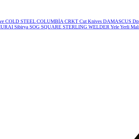
eve
COLD STEEL
COLUMBİA
CRKT
Cut Knives
DAMASCUS
Dp
MURAI
Sibirya
SOG
SQUARE
STERLING
WELDER
Yele
Yerli Mal