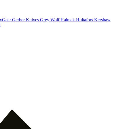
xGear
Gerber Knives
Grey Wolf
Halmak
Hultafors
Kershaw
ı