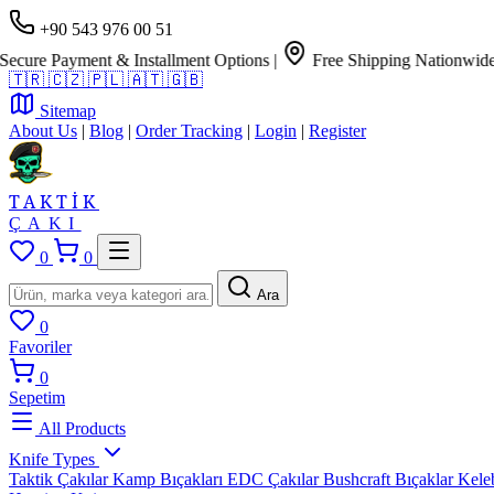
+90 543 976 00 51
e Payment & Installment Options
|
Free Shipping Nationwide
🇹🇷
🇨🇿
🇵🇱
🇦🇹
🇬🇧
Sitemap
About Us
|
Blog
|
Order Tracking
|
Login
|
Register
TAKTİK
ÇAKI
0
0
Ara
0
Favoriler
0
Sepetim
All Products
Knife Types
Taktik Çakılar
Kamp Bıçakları
EDC Çakılar
Bushcraft Bıçaklar
Kele