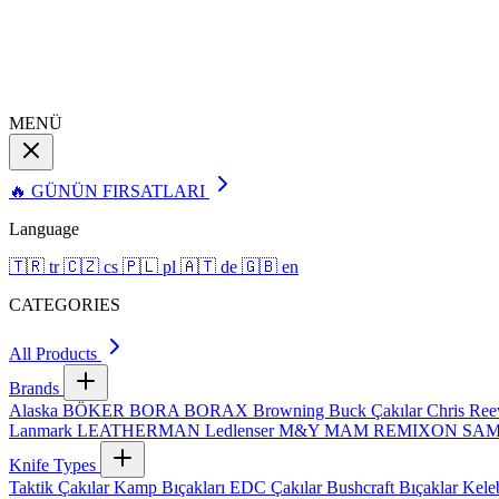
MENÜ
🔥 GÜNÜN FIRSATLARI
Language
🇹🇷
tr
🇨🇿
cs
🇵🇱
pl
🇦🇹
de
🇬🇧
en
CATEGORIES
All Products
Brands
Alaska
BÖKER
BORA
BORAX
Browning
Buck Çakılar
Chris Re
Lanmark
LEATHERMAN
Ledlenser
M&Y
MAM
REMIXON
SA
Knife Types
Taktik Çakılar
Kamp Bıçakları
EDC Çakılar
Bushcraft Bıçaklar
Kele