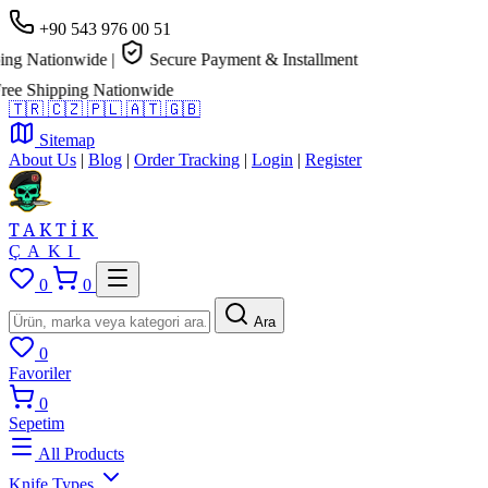
+90 543 976 00 51
ng Nationwide
|
Secure Payment & Installment
e Shipping Nationwide
🇹🇷
🇨🇿
🇵🇱
🇦🇹
🇬🇧
Sitemap
About Us
|
Blog
|
Order Tracking
|
Login
|
Register
TAKTİK
ÇAKI
0
0
Ara
0
Favoriler
0
Sepetim
All Products
Knife Types