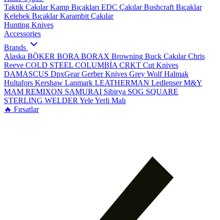
Taktik Çakılar
Kamp Bıçakları
EDC Çakılar
Bushcraft Bıçaklar
Kelebek Bıçaklar
Karambit Çakılar
Hunting Knives
Accessories
Brands
Alaska
BÖKER
BORA
BORAX
Browning
Buck Çakılar
Chris
Reeve
COLD STEEL
COLUMBİA
CRKT
Cut Knives
DAMASCUS
DpxGear
Gerber Knives
Grey Wolf
Halmak
Hultafors
Kershaw
Lanmark
LEATHERMAN
Ledlenser
M&Y
MAM
REMIXON
SAMURAI
Sibirya
SOG
SQUARE
STERLING
WELDER
Yele
Yerli Malı
🔥 Fırsatlar