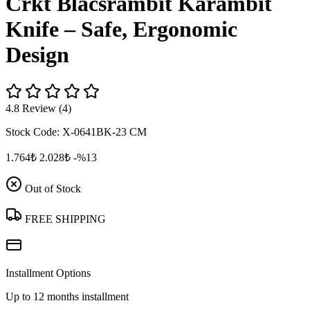
Crkt Blacsrambit Karambit
Knife – Safe, Ergonomic
Design
4.8 Review (4)
Stock Code:
X-0641BK-23 CM
1.764₺
2.028₺
-%13
Out of Stock
FREE SHIPPING
Installment Options
Up to 12 months installment