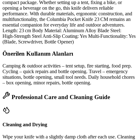
compact package. Whether setting up a tent, fixing a bike, or
opening a beverage on the go, this knife delivers reliable
performance. With durable materials, ergonomic construction, and
multifunctionality, the Columbia Pocket Knife 23 CM remains an
essential companion for everyday life and outdoor adventures.
Length: 23 cm Body Material: Aluminum Alloy Blade Steel:
High‑Strength Steel Anti‑Slip Coating: Yes Multi‑Functionality: Yes
(Blade, Screwdriver, Bottle Opener)
Önerilen Kullanım Alanları
Camping & outdoor activities – tent setup, fire starting, food prep.
Cycling – quick repairs and bottle opening. Travel – emergency
situations, bottle opening, small tool needs. Daily household chores
– box opening, minor repairs, bottle opening.
Professional Care and Cleaning Guide
Cleaning and Drying
Wipe your knife with a slightly damp cloth after each use. Cleaning