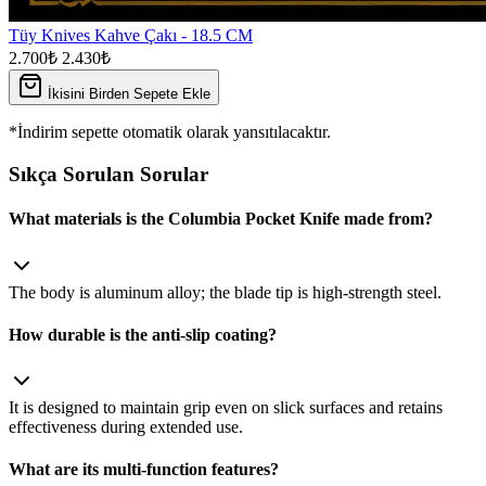
Tüy Knives Kahve Çakı - 18.5 CM
2.700₺
2.430₺
İkisini Birden Sepete Ekle
*İndirim sepette otomatik olarak yansıtılacaktır.
Sıkça Sorulan Sorular
What materials is the Columbia Pocket Knife made from?
The body is aluminum alloy; the blade tip is high‑strength steel.
How durable is the anti‑slip coating?
It is designed to maintain grip even on slick surfaces and retains
effectiveness during extended use.
What are its multi‑function features?