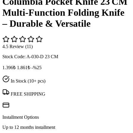
Columbia Pocket Knife 23 CM
Multi‑Function Folding Knife
– Durable & Versatile
4.5 Review (11)
Stock Code:
A-030-D 23 CM
1.396₺
1.861₺
-%25
In Stock (10+ pcs)
FREE SHIPPING
Installment Options
Up to 12 months installment