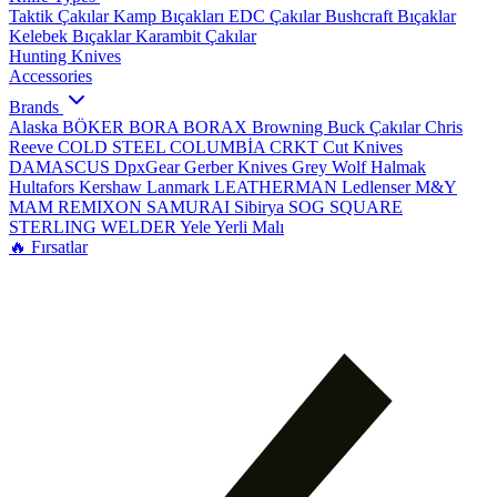
Taktik Çakılar
Kamp Bıçakları
EDC Çakılar
Bushcraft Bıçaklar
Kelebek Bıçaklar
Karambit Çakılar
Hunting Knives
Accessories
Brands
Alaska
BÖKER
BORA
BORAX
Browning
Buck Çakılar
Chris
Reeve
COLD STEEL
COLUMBİA
CRKT
Cut Knives
DAMASCUS
DpxGear
Gerber Knives
Grey Wolf
Halmak
Hultafors
Kershaw
Lanmark
LEATHERMAN
Ledlenser
M&Y
MAM
REMIXON
SAMURAI
Sibirya
SOG
SQUARE
STERLING
WELDER
Yele
Yerli Malı
🔥 Fırsatlar