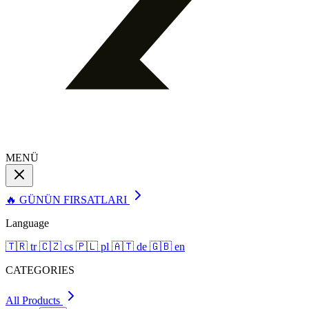
MENÜ
🔥 GÜNÜN FIRSATLARI
Language
🇹🇷
tr
🇨🇿
cs
🇵🇱
pl
🇦🇹
de
🇬🇧
en
CATEGORIES
All Products