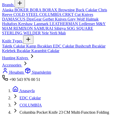
Brands
Alaska
BÖKER
BORA
BORAX
Browning
Buck Çakılar
Chris
Reeve
COLD STEEL
COLUMBİA
CRKT
Cut Knives
DAMASCUS
DpxGear
Gerber Knives
Grey Wolf
Halmak
Hultafors
Kershaw
Lanmark
LEATHERMAN
Ledlenser
M&Y
MAM
REMIXON
SAMURAI
Sibirya
SOG
SQUARE
STERLING
WELDER
Yele
Yerli Malı
Knife Types
Taktik Çakılar
Kamp Bıçakları
EDC Çakılar
Bushcraft Bıçaklar
Kelebek Bıçaklar
Karambit Çakılar
Hunting Knives
Accessories
Hesabım
Siparişlerim
+90 543 976 00 51
Anasayfa
EDC Çakılar
COLUMBİA
Columbia Pocket Knife 23 CM Multi‑Function Folding