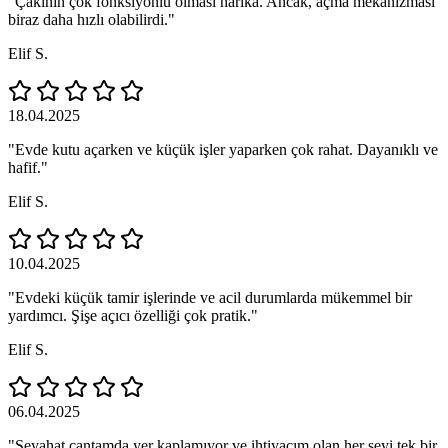
"Çakının çok fonksiyonlu olması harika. Ancak, açma mekanizması
biraz daha hızlı olabilirdi."
Elif S.
18.04.2025
"Evde kutu açarken ve küçük işler yaparken çok rahat. Dayanıklı ve
hafif."
Elif S.
10.04.2025
"Evdeki küçük tamir işlerinde ve acil durumlarda mükemmel bir
yardımcı. Şişe açıcı özelliği çok pratik."
Elif S.
06.04.2025
"Seyahat çantamda yer kaplamıyor ve ihtiyacım olan her şeyi tek bir