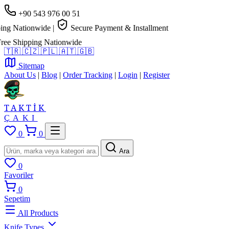
+90 543 976 00 51
g Nationwide
|
Secure Payment & Installment
e Shipping Nationwide
🇹🇷
🇨🇿
🇵🇱
🇦🇹
🇬🇧
Sitemap
About Us
|
Blog
|
Order Tracking
|
Login
|
Register
TAKTİK
ÇAKI
0
0
Ara
0
Favoriler
0
Sepetim
All Products
Knife Types