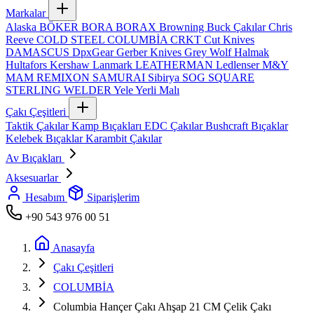
Markalar
Alaska
BÖKER
BORA
BORAX
Browning
Buck Çakılar
Chris
Reeve
COLD STEEL
COLUMBİA
CRKT
Cut Knives
DAMASCUS
DpxGear
Gerber Knives
Grey Wolf
Halmak
Hultafors
Kershaw
Lanmark
LEATHERMAN
Ledlenser
M&Y
MAM
REMIXON
SAMURAI
Sibirya
SOG
SQUARE
STERLING
WELDER
Yele
Yerli Malı
Çakı Çeşitleri
Taktik Çakılar
Kamp Bıçakları
EDC Çakılar
Bushcraft Bıçaklar
Kelebek Bıçaklar
Karambit Çakılar
Av Bıçakları
Aksesuarlar
Hesabım
Siparişlerim
+90 543 976 00 51
Anasayfa
Çakı Çeşitleri
COLUMBİA
Columbia Hançer Çakı Ahşap 21 CM Çelik Çakı