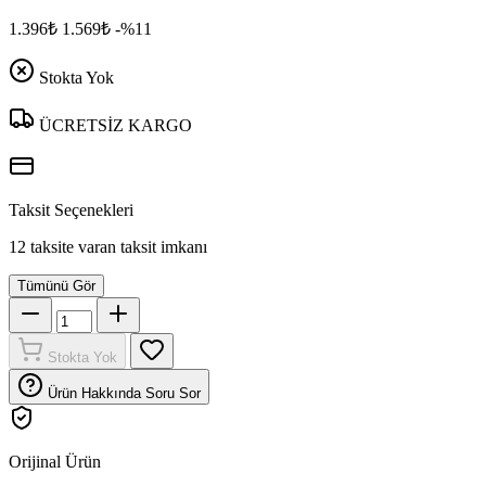
1.396₺
1.569₺
-%11
Stokta Yok
ÜCRETSİZ KARGO
Taksit Seçenekleri
12 taksite varan taksit imkanı
Tümünü Gör
Stokta Yok
Ürün Hakkında Soru Sor
Orijinal Ürün