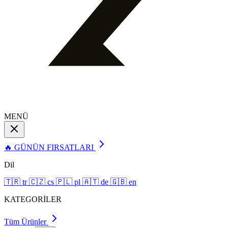
MENÜ
🔥 GÜNÜN FIRSATLARI
Dil
🇹🇷
tr
🇨🇿
cs
🇵🇱
pl
🇦🇹
de
🇬🇧
en
KATEGORİLER
Tüm Ürünler