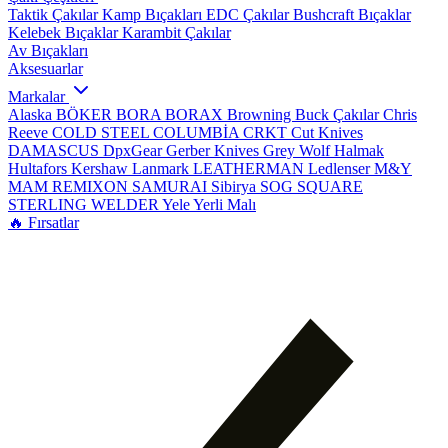
Taktik Çakılar
Kamp Bıçakları
EDC Çakılar
Bushcraft Bıçaklar
Kelebek Bıçaklar
Karambit Çakılar
Av Bıçakları
Aksesuarlar
Markalar
Alaska
BÖKER
BORA
BORAX
Browning
Buck Çakılar
Chris
Reeve
COLD STEEL
COLUMBİA
CRKT
Cut Knives
DAMASCUS
DpxGear
Gerber Knives
Grey Wolf
Halmak
Hultafors
Kershaw
Lanmark
LEATHERMAN
Ledlenser
M&Y
MAM
REMIXON
SAMURAI
Sibirya
SOG
SQUARE
STERLING
WELDER
Yele
Yerli Malı
🔥 Fırsatlar