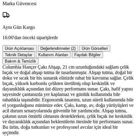
Marka Güvencesi
Aynı Gün Kargo
16:00'dan önceki siparişlerde
Ürün Açıklaması
Değerlendirmeler (2)
Ürün Görselleri
Teknik Detaylar
Kullanım Alanları
Faydalı Bilgiler
Bakım & Temizlik
Columbia Hançer Çakı Ahşap, 21 cm uzunluğundaki sağlam çelik
bıçak ve doğal ahşap tutma ile tasarlanmıştır. Ahşap tutma, doğal bir
doku ve sıcak bir his sunarak elinizde rahat bir kavrama sağlar. Çelik
bıçak, yüksek karbonlu çelikten üretilmiş olup keskinlik ve
dayanıklılık açısından üst düzey performans sunar. Çakı, hafif yapısı
sayesinde çantanızda yer kaplamaz ve günlük kullanımda bile
rahatlıkla taşınabilir. Ergonomik tasarımı, uzun süreli kullanımda bile
el yorgunluğunu minimize eder. Çakı, kamp, av, doğa yürüyüşleri ve
acil durum senaryolarında güvenilir bir yardımcıdır. Ahşap tutma,
çakının uzun ömürlü olmasını desteklerken, çelik bıçak ise keskinlik
ve dayanıklılık açısından beklentilerin ötesinde bir performans sunar.
Bu ürün, doğa tutkunları ve profesyonel avcılar için ideal bir
seçimdir.