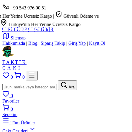
+90 543 976 00 51
r Yerine Ücretsiz Kargo
|
Güvenli Ödeme ve
Türkiye'nin Her Yerine Ücretsiz Kargo
🇹🇷
🇨🇿
🇵🇱
🇦🇹
🇬🇧
Sitemap
Hakkımızda
|
Blog
|
Sipariş Takip
|
Giriş Yap
|
Kayıt Ol
TAKTİK
ÇAKI
0
0
Ara
0
Favoriler
0
Sepetim
Tüm Ürünler
Çakı Çeşitleri