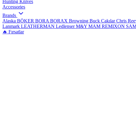
Hunting Knives
Accessories
Brands
Alaska
BÖKER
BORA
BORAX
Browning
Buck Çakılar
Chris Re
Lanmark
LEATHERMAN
Ledlenser
M&Y
MAM
REMIXON
SA
🔥 Fırsatlar