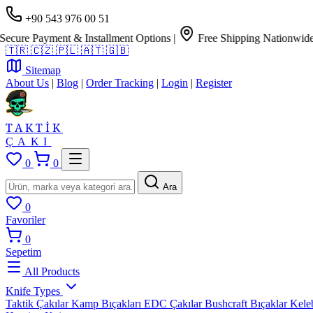
+90 543 976 00 51
e Payment & Installment Options
|
Free Shipping Nationwide
🇹🇷
🇨🇿
🇵🇱
🇦🇹
🇬🇧
Sitemap
About Us
|
Blog
|
Order Tracking
|
Login
|
Register
TAKTİK
ÇAKI
0
0
Ara
0
Favoriler
0
Sepetim
All Products
Knife Types
Taktik Çakılar
Kamp Bıçakları
EDC Çakılar
Bushcraft Bıçaklar
Kele