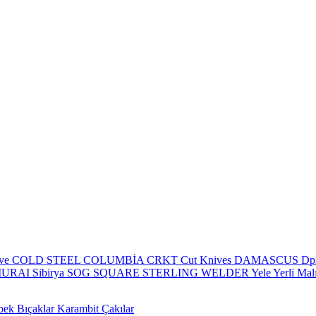
eve
COLD STEEL
COLUMBİA
CRKT
Cut Knives
DAMASCUS
Dp
MURAI
Sibirya
SOG
SQUARE
STERLING
WELDER
Yele
Yerli Mal
bek Bıçaklar
Karambit Çakılar