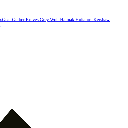
xGear
Gerber Knives
Grey Wolf
Halmak
Hultafors
Kershaw
ı