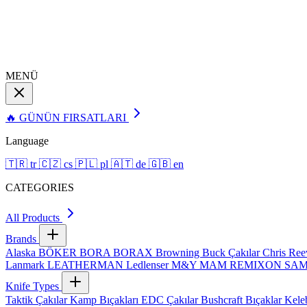
MENÜ
🔥 GÜNÜN FIRSATLARI
Language
🇹🇷
tr
🇨🇿
cs
🇵🇱
pl
🇦🇹
de
🇬🇧
en
CATEGORIES
All Products
Brands
Alaska
BÖKER
BORA
BORAX
Browning
Buck Çakılar
Chris Re
Lanmark
LEATHERMAN
Ledlenser
M&Y
MAM
REMIXON
SA
Knife Types
Taktik Çakılar
Kamp Bıçakları
EDC Çakılar
Bushcraft Bıçaklar
Kele