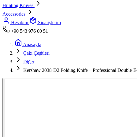
Hunting Knives
Accessories
Hesabım
Siparişlerim
+90 543 976 00 51
Anasayfa
Çakı Çeşitleri
Diğer
Kershaw 2038-D2 Folding Knife – Professional Double-E