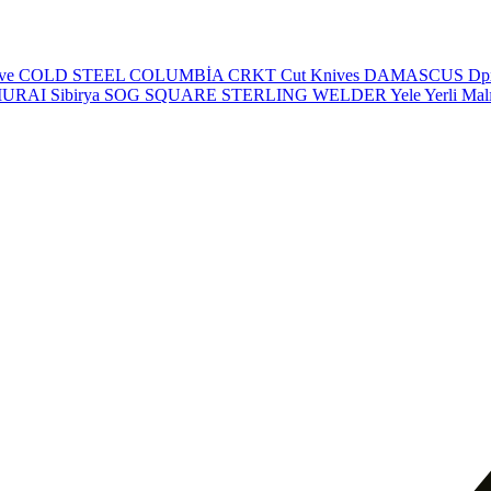
eve
COLD STEEL
COLUMBİA
CRKT
Cut Knives
DAMASCUS
Dp
MURAI
Sibirya
SOG
SQUARE
STERLING
WELDER
Yele
Yerli Mal