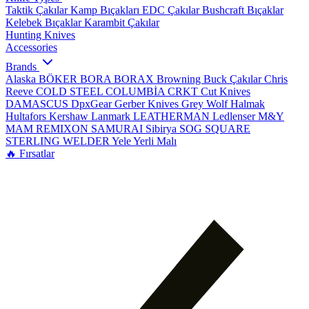
Taktik Çakılar
Kamp Bıçakları
EDC Çakılar
Bushcraft Bıçaklar
Kelebek Bıçaklar
Karambit Çakılar
Hunting Knives
Accessories
Brands
Alaska
BÖKER
BORA
BORAX
Browning
Buck Çakılar
Chris
Reeve
COLD STEEL
COLUMBİA
CRKT
Cut Knives
DAMASCUS
DpxGear
Gerber Knives
Grey Wolf
Halmak
Hultafors
Kershaw
Lanmark
LEATHERMAN
Ledlenser
M&Y
MAM
REMIXON
SAMURAI
Sibirya
SOG
SQUARE
STERLING
WELDER
Yele
Yerli Malı
🔥 Fırsatlar