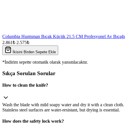
Columbia Huntsman Bıçak Küçük 21.5 CM Profesyonel Av Bıçağı
2.861₺
2.575₺
İkisini Birden Sepete Ekle
*İndirim sepette otomatik olarak yansıtılacaktır.
Sıkça Sorulan Sorular
How to clean the knife?
Wash the blade with mild soapy water and dry it with a clean cloth.
Stainless steel surfaces are water‑resistant, but drying is essential.
How does the safety lock work?