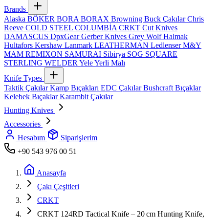
Brands
Alaska
BÖKER
BORA
BORAX
Browning
Buck Çakılar
Chris
Reeve
COLD STEEL
COLUMBİA
CRKT
Cut Knives
DAMASCUS
DpxGear
Gerber Knives
Grey Wolf
Halmak
Hultafors
Kershaw
Lanmark
LEATHERMAN
Ledlenser
M&Y
MAM
REMIXON
SAMURAI
Sibirya
SOG
SQUARE
STERLING
WELDER
Yele
Yerli Malı
Knife Types
Taktik Çakılar
Kamp Bıçakları
EDC Çakılar
Bushcraft Bıçaklar
Kelebek Bıçaklar
Karambit Çakılar
Hunting Knives
Accessories
Hesabım
Siparişlerim
+90 543 976 00 51
Anasayfa
Çakı Çeşitleri
CRKT
CRKT 124RD Tactical Knife – 20 cm Hunting Knife,