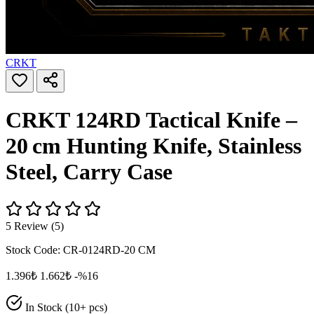
CRKT
CRKT 124RD Tactical Knife –
20 cm Hunting Knife, Stainless
Steel, Carry Case
5 Review (5)
Stock Code:
CR-0124RD-20 CM
1.396₺
1.662₺
-%16
In Stock (10+ pcs)