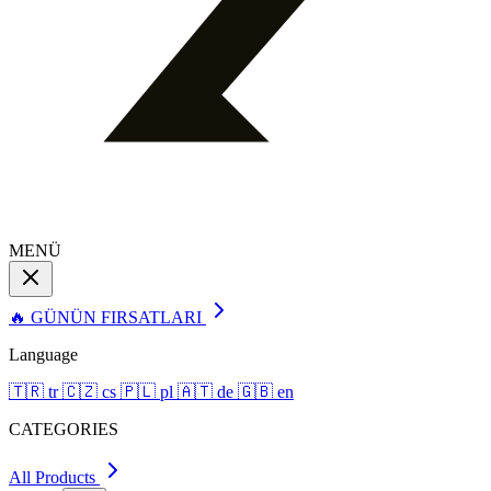
MENÜ
🔥 GÜNÜN FIRSATLARI
Language
🇹🇷
tr
🇨🇿
cs
🇵🇱
pl
🇦🇹
de
🇬🇧
en
CATEGORIES
All Products