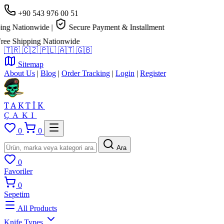
+90 543 976 00 51
Nationwide
|
Secure Payment & Installment
Shipping Nationwide
🇹🇷
🇨🇿
🇵🇱
🇦🇹
🇬🇧
Sitemap
About Us
|
Blog
|
Order Tracking
|
Login
|
Register
TAKTİK
ÇAKI
0
0
Ara
0
Favoriler
0
Sepetim
All Products
Knife Types