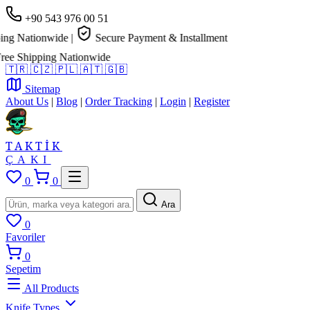
+90 543 976 00 51
 Nationwide
|
Secure Payment & Installment
 Shipping Nationwide
🇹🇷
🇨🇿
🇵🇱
🇦🇹
🇬🇧
Sitemap
About Us
|
Blog
|
Order Tracking
|
Login
|
Register
TAKTİK
ÇAKI
0
0
Ara
0
Favoriler
0
Sepetim
All Products
Knife Types