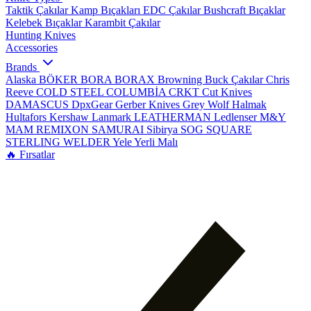
Taktik Çakılar
Kamp Bıçakları
EDC Çakılar
Bushcraft Bıçaklar
Kelebek Bıçaklar
Karambit Çakılar
Hunting Knives
Accessories
Brands
Alaska
BÖKER
BORA
BORAX
Browning
Buck Çakılar
Chris
Reeve
COLD STEEL
COLUMBİA
CRKT
Cut Knives
DAMASCUS
DpxGear
Gerber Knives
Grey Wolf
Halmak
Hultafors
Kershaw
Lanmark
LEATHERMAN
Ledlenser
M&Y
MAM
REMIXON
SAMURAI
Sibirya
SOG
SQUARE
STERLING
WELDER
Yele
Yerli Malı
🔥 Fırsatlar