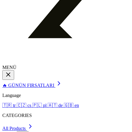
MENÜ
🔥 GÜNÜN FIRSATLARI
Language
🇹🇷
tr
🇨🇿
cs
🇵🇱
pl
🇦🇹
de
🇬🇧
en
CATEGORIES
All Products