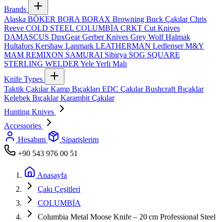
Brands
Alaska
BÖKER
BORA
BORAX
Browning
Buck Çakılar
Chris
Reeve
COLD STEEL
COLUMBİA
CRKT
Cut Knives
DAMASCUS
DpxGear
Gerber Knives
Grey Wolf
Halmak
Hultafors
Kershaw
Lanmark
LEATHERMAN
Ledlenser
M&Y
MAM
REMIXON
SAMURAI
Sibirya
SOG
SQUARE
STERLING
WELDER
Yele
Yerli Malı
Knife Types
Taktik Çakılar
Kamp Bıçakları
EDC Çakılar
Bushcraft Bıçaklar
Kelebek Bıçaklar
Karambit Çakılar
Hunting Knives
Accessories
Hesabım
Siparişlerim
+90 543 976 00 51
Anasayfa
Çakı Çeşitleri
COLUMBİA
Columbia Metal Moose Knife – 20 cm Professional Steel