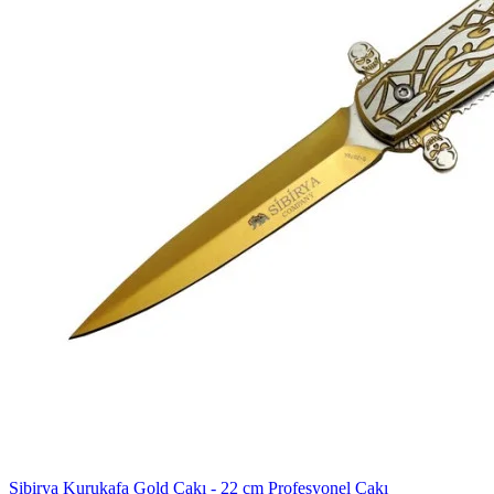
Sibirya Kurukafa Gold Çakı - 22 cm Profesyonel Çakı