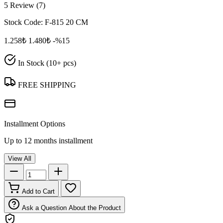
5 Review (7)
Stock Code:
F-815 20 CM
1.258₺
1.480₺
-%15
In Stock (10+ pcs)
FREE SHIPPING
Installment Options
Up to 12 months installment
View All
Add to Cart
Ask a Question About the Product