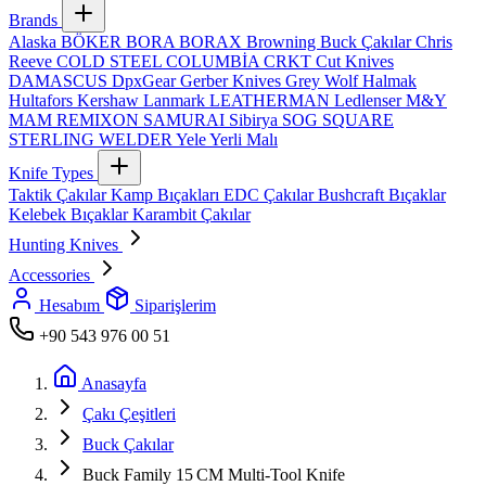
Brands
Alaska
BÖKER
BORA
BORAX
Browning
Buck Çakılar
Chris
Reeve
COLD STEEL
COLUMBİA
CRKT
Cut Knives
DAMASCUS
DpxGear
Gerber Knives
Grey Wolf
Halmak
Hultafors
Kershaw
Lanmark
LEATHERMAN
Ledlenser
M&Y
MAM
REMIXON
SAMURAI
Sibirya
SOG
SQUARE
STERLING
WELDER
Yele
Yerli Malı
Knife Types
Taktik Çakılar
Kamp Bıçakları
EDC Çakılar
Bushcraft Bıçaklar
Kelebek Bıçaklar
Karambit Çakılar
Hunting Knives
Accessories
Hesabım
Siparişlerim
+90 543 976 00 51
Anasayfa
Çakı Çeşitleri
Buck Çakılar
Buck Family 15 CM Multi‑Tool Knife