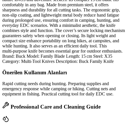
comfortably in any bag. Made from premium steel, it offers
sharpness and durability for all cutting tasks. The ergonomic grip,
non‑slip coating, and lightweight metal body reduce hand fatigue
during prolonged use, ensuring comfort in camping, hunting, and
everyday EDC scenarios. With a minimalist aesthetic, the knife
combines style and function. The cover’s secure locking mechanism
guarantees safety when opening or closing. Its light weight and
compact size enhance portability on long hikes, at campsites, and
while hunting. It also serves as an efficient daily tool. This
multi‑purpose knife becomes essential gear for outdoor enthusiasts.
Brand: Buck Model: Family Blade Length: 15 cm Steel: X35
Category: Multi‑Tool Knives Description: Buck Family Knife
Önerilen Kullanım Alanları
Rapid cutting needs during hunting. Preparing supplies and
emergency response while camping or hiking. Cutting nets and
equipment in fishing. Practical cutting tool for daily EDC use.
Professional Care and Cleaning Guide