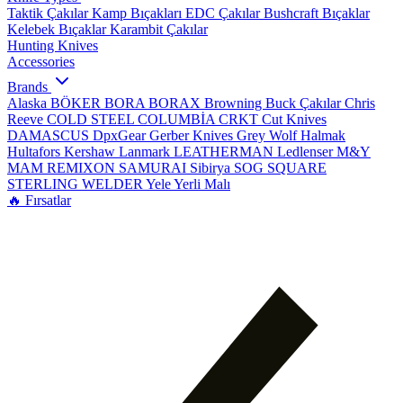
Taktik Çakılar
Kamp Bıçakları
EDC Çakılar
Bushcraft Bıçaklar
Kelebek Bıçaklar
Karambit Çakılar
Hunting Knives
Accessories
Brands
Alaska
BÖKER
BORA
BORAX
Browning
Buck Çakılar
Chris
Reeve
COLD STEEL
COLUMBİA
CRKT
Cut Knives
DAMASCUS
DpxGear
Gerber Knives
Grey Wolf
Halmak
Hultafors
Kershaw
Lanmark
LEATHERMAN
Ledlenser
M&Y
MAM
REMIXON
SAMURAI
Sibirya
SOG
SQUARE
STERLING
WELDER
Yele
Yerli Malı
🔥 Fırsatlar