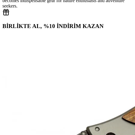
becomes indispensable gear for nature enthusiasts and adventure
seekers.
BİRLİKTE AL, %10 İNDİRİM KAZAN