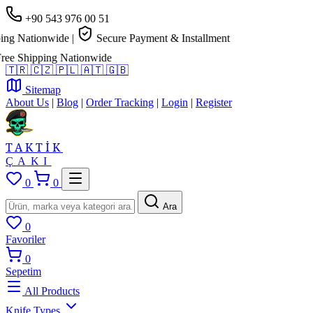
+90 543 976 00 51
g Nationwide
|
Secure Payment & Installment
e Shipping Nationwide
🇹🇷
🇨🇿
🇵🇱
🇦🇹
🇬🇧
Sitemap
About Us
|
Blog
|
Order Tracking
|
Login
|
Register
TAKTİK
ÇAKI
0
0
Ara
0
Favoriler
0
Sepetim
All Products
Knife Types