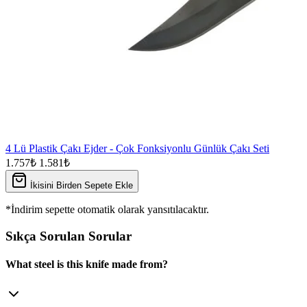
4 Lü Plastik Çakı Ejder - Çok Fonksiyonlu Günlük Çakı Seti
1.757₺
1.581₺
İkisini Birden Sepete Ekle
*İndirim sepette otomatik olarak yansıtılacaktır.
Sıkça Sorulan Sorular
What steel is this knife made from?