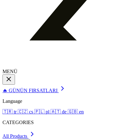
MENÜ
🔥 GÜNÜN FIRSATLARI
Language
🇹🇷
tr
🇨🇿
cs
🇵🇱
pl
🇦🇹
de
🇬🇧
en
CATEGORIES
All Products