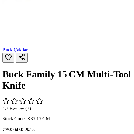
Buck Çakılar
Buck Family 15 CM Multi‑Tool
Knife
4.7 Review (7)
Stock Code:
X35 15 CM
775₺
945₺
-%18