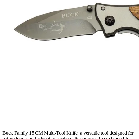
Buck Family 15 CM Multi‑Tool Knife, a versatile tool designed for
nature lovers and adventure seekers. Its compact 15 cm blade fits