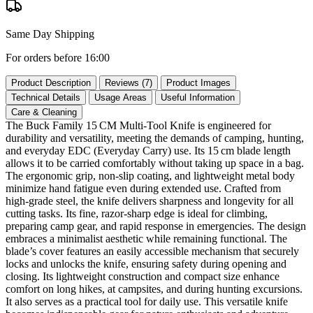
Same Day Shipping
For orders before 16:00
Product Description
Reviews (7)
Product Images
Technical Details
Usage Areas
Useful Information
Care & Cleaning
The Buck Family 15 CM Multi‑Tool Knife is engineered for
durability and versatility, meeting the demands of camping, hunting,
and everyday EDC (Everyday Carry) use. Its 15 cm blade length
allows it to be carried comfortably without taking up space in a bag.
The ergonomic grip, non‑slip coating, and lightweight metal body
minimize hand fatigue even during extended use. Crafted from
high‑grade steel, the knife delivers sharpness and longevity for all
cutting tasks. Its fine, razor‑sharp edge is ideal for climbing,
preparing camp gear, and rapid response in emergencies. The design
embraces a minimalist aesthetic while remaining functional. The
blade’s cover features an easily accessible mechanism that securely
locks and unlocks the knife, ensuring safety during opening and
closing. Its lightweight construction and compact size enhance
comfort on long hikes, at campsites, and during hunting excursions.
It also serves as a practical tool for daily use. This versatile knife