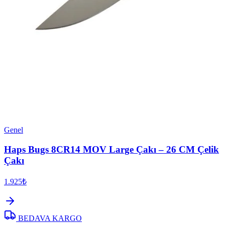
Genel
Haps Bugs 8CR14 MOV Large Çakı – 26 CM Çelik
Çakı
1.925₺
BEDAVA KARGO