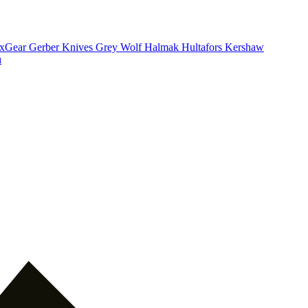
xGear
Gerber Knives
Grey Wolf
Halmak
Hultafors
Kershaw
ı