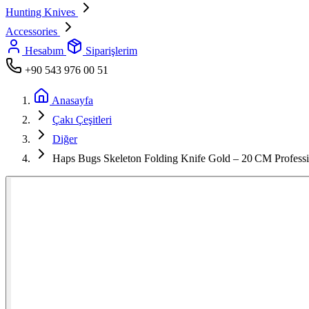
Hunting Knives
Accessories
Hesabım
Siparişlerim
+90 543 976 00 51
Anasayfa
Çakı Çeşitleri
Diğer
Haps Bugs Skeleton Folding Knife Gold – 20 CM Professi