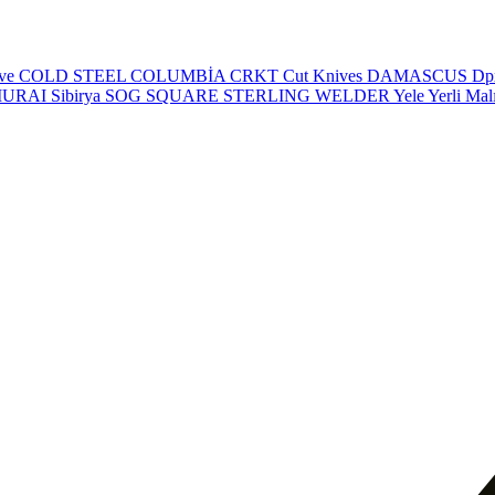
eve
COLD STEEL
COLUMBİA
CRKT
Cut Knives
DAMASCUS
Dp
MURAI
Sibirya
SOG
SQUARE
STERLING
WELDER
Yele
Yerli Mal