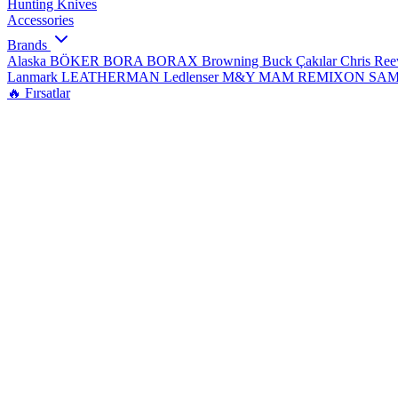
Hunting Knives
Accessories
Brands
Alaska
BÖKER
BORA
BORAX
Browning
Buck Çakılar
Chris Re
Lanmark
LEATHERMAN
Ledlenser
M&Y
MAM
REMIXON
SA
🔥 Fırsatlar