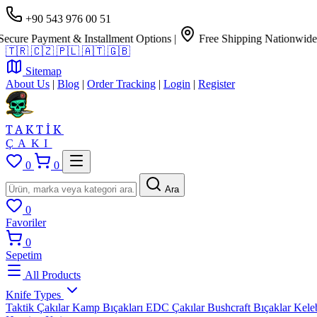
+90 543 976 00 51
 Payment & Installment Options
|
Free Shipping Nationwide
🇹🇷
🇨🇿
🇵🇱
🇦🇹
🇬🇧
Sitemap
About Us
|
Blog
|
Order Tracking
|
Login
|
Register
TAKTİK
ÇAKI
0
0
Ara
0
Favoriler
0
Sepetim
All Products
Knife Types
Taktik Çakılar
Kamp Bıçakları
EDC Çakılar
Bushcraft Bıçaklar
Kele