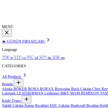
MENÜ
🔥 GÜNÜN FIRSATLARI
Language
🇹🇷
tr
🇨🇿
cs
🇵🇱
pl
🇦🇹
de
🇬🇧
en
CATEGORIES
All Products
Brands
Alaska
BÖKER
BORA
BORAX
Browning
Buck Çakılar
Chris Re
Lanmark
LEATHERMAN
Ledlenser
M&Y
MAM
REMIXON
SA
Knife Types
Taktik Çakılar
Kamp Bıçakları
EDC Çakılar
Bushcraft Bıçaklar
Kele