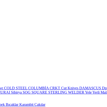
eve
COLD STEEL
COLUMBİA
CRKT
Cut Knives
DAMASCUS
Dp
MURAI
Sibirya
SOG
SQUARE
STERLING
WELDER
Yele
Yerli Mal
bek Bıçaklar
Karambit Çakılar