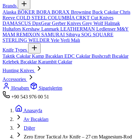
Brands
Alaska
BÖKER
BORA
BORAX
Browning
Buck Çakılar
Chris
Reeve
COLD STEEL
COLUMBİA
CRKT
Cut Knives
DAMASCUS
DpxGear
Gerber Knives
Grey Wolf
Halmak
Hultafors
Kershaw
Lanmark
LEATHERMAN
Ledlenser
M&Y
MAM
REMIXON
SAMURAI
Sibirya
SOG
SQUARE
STERLING
WELDER
Yele
Yerli Malı
Knife Types
Taktik Çakılar
Kamp Bıçakları
EDC Çakılar
Bushcraft Bıçaklar
Kelebek Bıçaklar
Karambit Çakılar
Hunting Knives
Accessories
Hesabım
Siparişlerim
+90 543 976 00 51
Anasayfa
Av Bıçakları
Diğer
Zero Error Tactical Av Knife – 27 cm Magnesium‑Rod