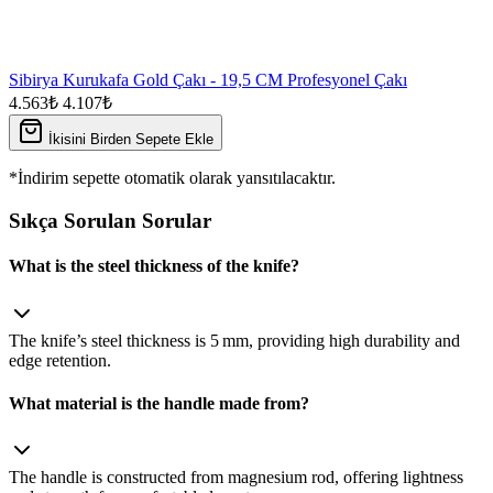
Sibirya Kurukafa Gold Çakı - 19,5 CM Profesyonel Çakı
4.563₺
4.107₺
İkisini Birden Sepete Ekle
*İndirim sepette otomatik olarak yansıtılacaktır.
Sıkça Sorulan Sorular
What is the steel thickness of the knife?
The knife’s steel thickness is 5 mm, providing high durability and
edge retention.
What material is the handle made from?
The handle is constructed from magnesium rod, offering lightness