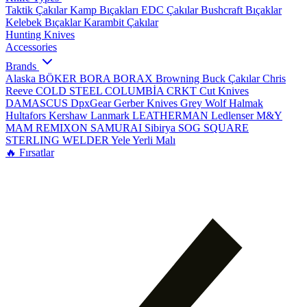
Taktik Çakılar
Kamp Bıçakları
EDC Çakılar
Bushcraft Bıçaklar
Kelebek Bıçaklar
Karambit Çakılar
Hunting Knives
Accessories
Brands
Alaska
BÖKER
BORA
BORAX
Browning
Buck Çakılar
Chris
Reeve
COLD STEEL
COLUMBİA
CRKT
Cut Knives
DAMASCUS
DpxGear
Gerber Knives
Grey Wolf
Halmak
Hultafors
Kershaw
Lanmark
LEATHERMAN
Ledlenser
M&Y
MAM
REMIXON
SAMURAI
Sibirya
SOG
SQUARE
STERLING
WELDER
Yele
Yerli Malı
🔥 Fırsatlar