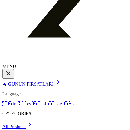
MENÜ
🔥 GÜNÜN FIRSATLARI
Language
🇹🇷
tr
🇨🇿
cs
🇵🇱
pl
🇦🇹
de
🇬🇧
en
CATEGORIES
All Products