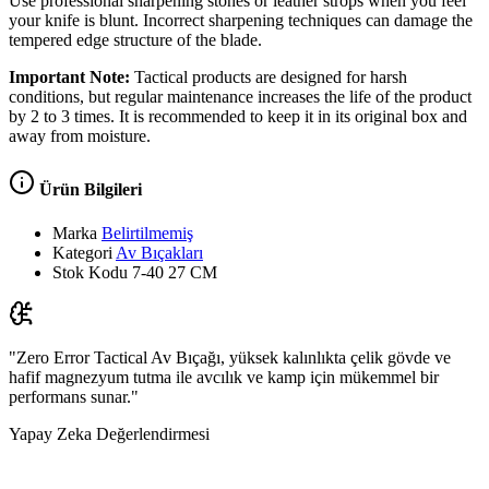
Use professional sharpening stones or leather strops when you feel
your knife is blunt. Incorrect sharpening techniques can damage the
tempered edge structure of the blade.
Important Note:
Tactical products are designed for harsh
conditions, but regular maintenance increases the life of the product
by 2 to 3 times. It is recommended to keep it in its original box and
away from moisture.
Ürün Bilgileri
Marka
Belirtilmemiş
Kategori
Av Bıçakları
Stok Kodu
7-40 27 CM
"Zero Error Tactical Av Bıçağı, yüksek kalınlıkta çelik gövde ve
hafif magnezyum tutma ile avcılık ve kamp için mükemmel bir
performans sunar."
Yapay Zeka Değerlendirmesi