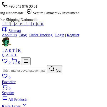
+90 543 976 00 51
g Nationwide
|
Secure Payment & Installment
e Shipping Nationwide
🇹🇷
🇨🇿
🇵🇱
🇦🇹
🇬🇧
Sitemap
About Us
|
Blog
|
Order Tracking
|
Login
|
Register
TAKTİK
ÇAKI
0
0
Ara
0
Favoriler
0
Sepetim
All Products
Knife Types