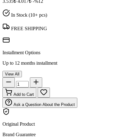
3.535₺
4.017₺
-%12
In Stock (10+ pcs)
FREE SHIPPING
Installment Options
Up to 12 months installment
View All
Add to Cart
Ask a Question About the Product
Original Product
Brand Guarantee