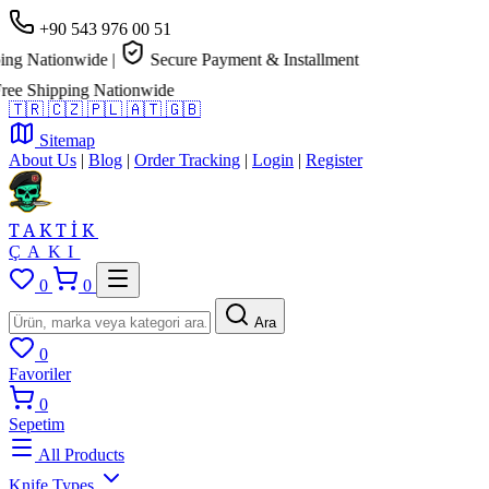
+90 543 976 00 51
g Nationwide
|
Secure Payment & Installment
e Shipping Nationwide
🇹🇷
🇨🇿
🇵🇱
🇦🇹
🇬🇧
Sitemap
About Us
|
Blog
|
Order Tracking
|
Login
|
Register
TAKTİK
ÇAKI
0
0
Ara
0
Favoriler
0
Sepetim
All Products
Knife Types