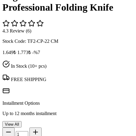
Professional Folding Knife
4.3 Review (6)
Stock Code:
TF2-CP-22 CM
1.649₺
1.773₺
-%7
In Stock (10+ pcs)
FREE SHIPPING
Installment Options
Up to 12 months installment
View All