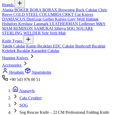
Brands
Alaska
BÖKER
BORA
BORAX
Browning
Buck Çakılar
Chris
Reeve
COLD STEEL
COLUMBİA
CRKT
Cut Knives
DAMASCUS
DpxGear
Gerber Knives
Grey Wolf
Halmak
Hultafors
Kershaw
Lanmark
LEATHERMAN
Ledlenser
M&Y
MAM
REMIXON
SAMURAI
Sibirya
SOG
SQUARE
STERLING
WELDER
Yele
Yerli Malı
Knife Types
Taktik Çakılar
Kamp Bıçakları
EDC Çakılar
Bushcraft Bıçaklar
Kelebek Bıçaklar
Karambit Çakılar
Hunting Knives
Accessories
Hesabım
Siparişlerim
+90 543 976 00 51
Anasayfa
Çakı Çeşitleri
SOG
Sog Rescue Knife – 22 CM Professional Folding Knife