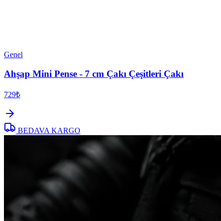
Genel
Ahşap Mini Pense - 7 cm Çakı Çeşitleri Çakı
729₺
BEDAVA KARGO