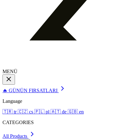
MENÜ
🔥 GÜNÜN FIRSATLARI
Language
🇹🇷
tr
🇨🇿
cs
🇵🇱
pl
🇦🇹
de
🇬🇧
en
CATEGORIES
All Products