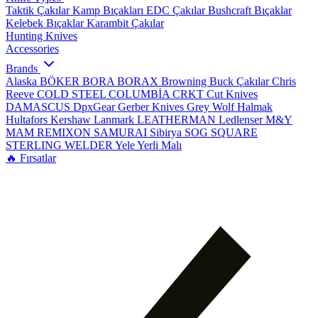
Taktik Çakılar
Kamp Bıçakları
EDC Çakılar
Bushcraft Bıçaklar
Kelebek Bıçaklar
Karambit Çakılar
Hunting Knives
Accessories
Brands
Alaska
BÖKER
BORA
BORAX
Browning
Buck Çakılar
Chris
Reeve
COLD STEEL
COLUMBİA
CRKT
Cut Knives
DAMASCUS
DpxGear
Gerber Knives
Grey Wolf
Halmak
Hultafors
Kershaw
Lanmark
LEATHERMAN
Ledlenser
M&Y
MAM
REMIXON
SAMURAI
Sibirya
SOG
SQUARE
STERLING
WELDER
Yele
Yerli Malı
🔥 Fırsatlar