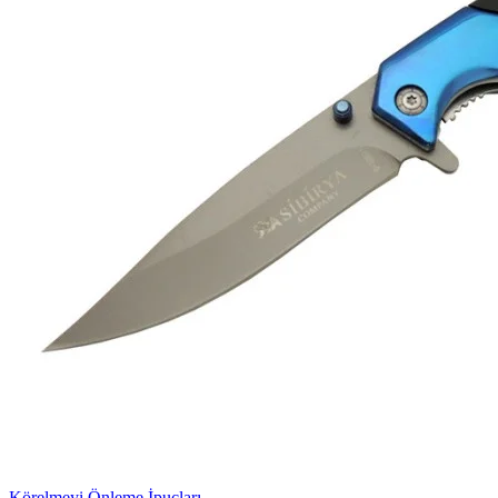
Körelmeyi Önleme İpuçları