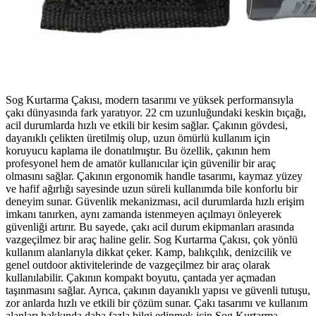
Sog Kurtarma Çakısı, modern tasarımı ve yüksek performansıyla
çakı dünyasında fark yaratıyor. 22 cm uzunluğundaki keskin bıçağı,
acil durumlarda hızlı ve etkili bir kesim sağlar. Çakının gövdesi,
dayanıklı çelikten üretilmiş olup, uzun ömürlü kullanım için
koruyucu kaplama ile donatılmıştır. Bu özellik, çakının hem
profesyonel hem de amatör kullanıcılar için güvenilir bir araç
olmasını sağlar. Çakının ergonomik handle tasarımı, kaymaz yüzey
ve hafif ağırlığı sayesinde uzun süreli kullanımda bile konforlu bir
deneyim sunar. Güvenlik mekanizması, acil durumlarda hızlı erişim
imkanı tanırken, aynı zamanda istenmeyen açılmayı önleyerek
güvenliği artırır. Bu sayede, çakı acil durum ekipmanları arasında
vazgeçilmez bir araç haline gelir. Sog Kurtarma Çakısı, çok yönlü
kullanım alanlarıyla dikkat çeker. Kamp, balıkçılık, denizcilik ve
genel outdoor aktivitelerinde de vazgeçilmez bir araç olarak
kullanılabilir. Çakının kompakt boyutu, çantada yer açmadan
taşınmasını sağlar. Ayrıca, çakının dayanıklı yapısı ve güvenli tutuşu,
zor anlarda hızlı ve etkili bir çözüm sunar. Çakı tasarımı ve kullanım
alanları hakkında daha fazla bilgi edinmek için Sog Kurtarma