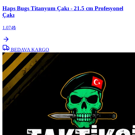
Haps Bugs Titanyum Çakı - 21.5 cm Profesyonel
Çakı
1.074₺
BEDAVA KARGO