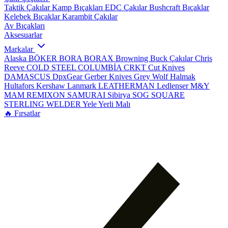
Taktik Çakılar
Kamp Bıçakları
EDC Çakılar
Bushcraft Bıçaklar
Kelebek Bıçaklar
Karambit Çakılar
Av Bıçakları
Aksesuarlar
Markalar
Alaska
BÖKER
BORA
BORAX
Browning
Buck Çakılar
Chris
Reeve
COLD STEEL
COLUMBİA
CRKT
Cut Knives
DAMASCUS
DpxGear
Gerber Knives
Grey Wolf
Halmak
Hultafors
Kershaw
Lanmark
LEATHERMAN
Ledlenser
M&Y
MAM
REMIXON
SAMURAI
Sibirya
SOG
SQUARE
STERLING
WELDER
Yele
Yerli Malı
🔥 Fırsatlar