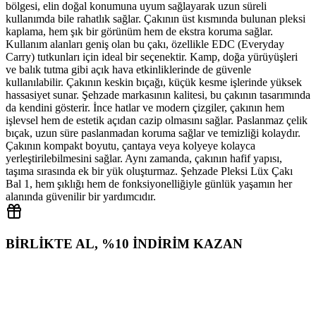
bölgesi, elin doğal konumuna uyum sağlayarak uzun süreli
kullanımda bile rahatlık sağlar. Çakının üst kısmında bulunan pleksi
kaplama, hem şık bir görünüm hem de ekstra koruma sağlar.
Kullanım alanları geniş olan bu çakı, özellikle EDC (Everyday
Carry) tutkunları için ideal bir seçenektir. Kamp, doğa yürüyüşleri
ve balık tutma gibi açık hava etkinliklerinde de güvenle
kullanılabilir. Çakının keskin bıçağı, küçük kesme işlerinde yüksek
hassasiyet sunar. Şehzade markasının kalitesi, bu çakının tasarımında
da kendini gösterir. İnce hatlar ve modern çizgiler, çakının hem
işlevsel hem de estetik açıdan cazip olmasını sağlar. Paslanmaz çelik
bıçak, uzun süre paslanmadan koruma sağlar ve temizliği kolaydır.
Çakının kompakt boyutu, çantaya veya kolyeye kolayca
yerleştirilebilmesini sağlar. Aynı zamanda, çakının hafif yapısı,
taşıma sırasında ek bir yük oluşturmaz. Şehzade Pleksi Lüx Çakı
Bal 1, hem şıklığı hem de fonksiyonelliğiyle günlük yaşamın her
alanında güvenilir bir yardımcıdır.
BİRLİKTE AL, %10 İNDİRİM KAZAN