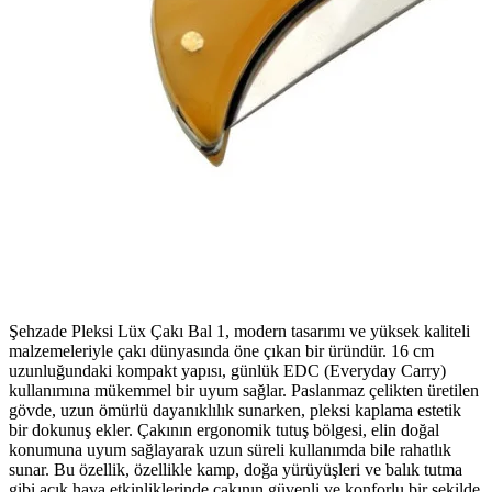
Şehzade Pleksi Lüx Çakı Bal 1, modern tasarımı ve yüksek kaliteli
malzemeleriyle çakı dünyasında öne çıkan bir üründür. 16 cm
uzunluğundaki kompakt yapısı, günlük EDC (Everyday Carry)
kullanımına mükemmel bir uyum sağlar. Paslanmaz çelikten üretilen
gövde, uzun ömürlü dayanıklılık sunarken, pleksi kaplama estetik
bir dokunuş ekler. Çakının ergonomik tutuş bölgesi, elin doğal
konumuna uyum sağlayarak uzun süreli kullanımda bile rahatlık
sunar. Bu özellik, özellikle kamp, doğa yürüyüşleri ve balık tutma
gibi açık hava etkinliklerinde çakının güvenli ve konforlu bir şekilde