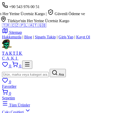
+90 543 976 00 51
er Yerine Ücretsiz Kargo
|
Güvenli Ödeme ve
Türkiye'nin Her Yerine Ücretsiz Kargo
🇹🇷
🇨🇿
🇵🇱
🇦🇹
🇬🇧
Sitemap
Hakkımızda
|
Blog
|
Sipariş Takip
|
Giriş Yap
|
Kayıt Ol
TAKTİK
ÇAKI
0
0
Ara
0
Favoriler
0
Sepetim
Tüm Ürünler
Çakı Çeşitleri