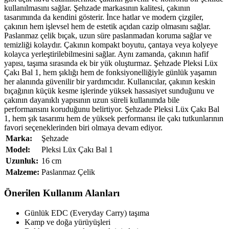
kullanılmasını sağlar. Şehzade markasının kalitesi, çakının
tasarımında da kendini gösterir. İnce hatlar ve modern çizgiler,
çakının hem işlevsel hem de estetik açıdan cazip olmasını sağlar.
Paslanmaz çelik bıçak, uzun süre paslanmadan koruma sağlar ve
temizliği kolaydır. Çakının kompakt boyutu, çantaya veya kolyeye
kolayca yerleştirilebilmesini sağlar. Aynı zamanda, çakının hafif
yapısı, taşıma sırasında ek bir yük oluşturmaz. Şehzade Pleksi Lüx
Çakı Bal 1, hem şıklığı hem de fonksiyonelliğiyle günlük yaşamın
her alanında güvenilir bir yardımcıdır. Kullanıcılar, çakının keskin
bıçağının küçük kesme işlerinde yüksek hassasiyet sunduğunu ve
çakının dayanıklı yapısının uzun süreli kullanımda bile
performansını koruduğunu belirtiyor. Şehzade Pleksi Lüx Çakı Bal
1, hem şık tasarımı hem de yüksek performansı ile çakı tutkunlarının
favori seçeneklerinden biri olmaya devam ediyor.
Marka:
Şehzade
Model:
Pleksi Lüx Çakı Bal 1
Uzunluk:
16 cm
Malzeme:
Paslanmaz Çelik
Önerilen Kullanım Alanları
Günlük EDC (Everyday Carry) taşıma
Kamp ve doğa yürüyüşleri