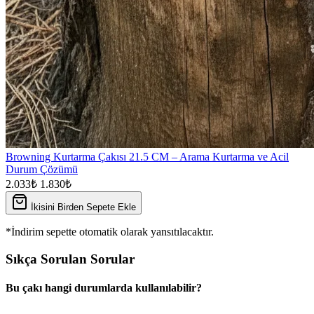
Browning Kurtarma Çakısı 21.5 CM – Arama Kurtarma ve Acil
Durum Çözümü
2.033₺
1.830₺
İkisini Birden Sepete Ekle
*İndirim sepette otomatik olarak yansıtılacaktır.
Sıkça Sorulan Sorular
Bu çakı hangi durumlarda kullanılabilir?