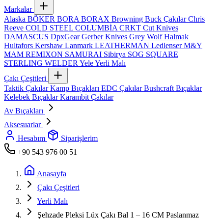
Markalar
Alaska
BÖKER
BORA
BORAX
Browning
Buck Çakılar
Chris
Reeve
COLD STEEL
COLUMBİA
CRKT
Cut Knives
DAMASCUS
DpxGear
Gerber Knives
Grey Wolf
Halmak
Hultafors
Kershaw
Lanmark
LEATHERMAN
Ledlenser
M&Y
MAM
REMIXON
SAMURAI
Sibirya
SOG
SQUARE
STERLING
WELDER
Yele
Yerli Malı
Çakı Çeşitleri
Taktik Çakılar
Kamp Bıçakları
EDC Çakılar
Bushcraft Bıçaklar
Kelebek Bıçaklar
Karambit Çakılar
Av Bıçakları
Aksesuarlar
Hesabım
Siparişlerim
+90 543 976 00 51
Anasayfa
Çakı Çeşitleri
Yerli Malı
Şehzade Pleksi Lüx Çakı Bal 1 – 16 CM Paslanmaz