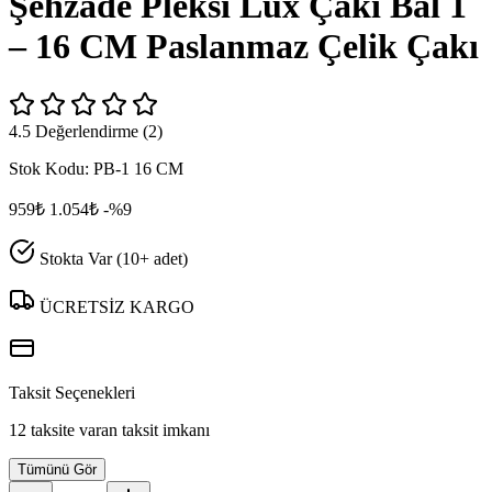
Şehzade Pleksi Lüx Çakı Bal 1
– 16 CM Paslanmaz Çelik Çakı
4.5 Değerlendirme (2)
Stok Kodu:
PB-1 16 CM
959₺
1.054₺
-%9
Stokta Var (10+ adet)
ÜCRETSİZ KARGO
Taksit Seçenekleri
12 taksite varan taksit imkanı
Tümünü Gör