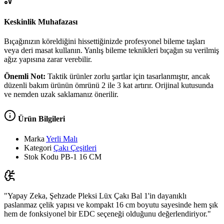
Keskinlik Muhafazası
Bıçağınızın köreldiğini hissettiğinizde profesyonel bileme taşları
veya deri masat kullanın. Yanlış bileme teknikleri bıçağın su verilmiş
ağız yapısına zarar verebilir.
Önemli Not:
Taktik ürünler zorlu şartlar için tasarlanmıştır, ancak
düzenli bakım ürünün ömrünü 2 ile 3 kat artırır. Orijinal kutusunda
ve nemden uzak saklamanız önerilir.
Ürün Bilgileri
Marka
Yerli Malı
Kategori
Çakı Çeşitleri
Stok Kodu
PB-1 16 CM
"Yapay Zeka, Şehzade Pleksi Lüx Çakı Bal 1'in dayanıklı
paslanmaz çelik yapısı ve kompakt 16 cm boyutu sayesinde hem şık
hem de fonksiyonel bir EDC seçeneği olduğunu değerlendiriyor."