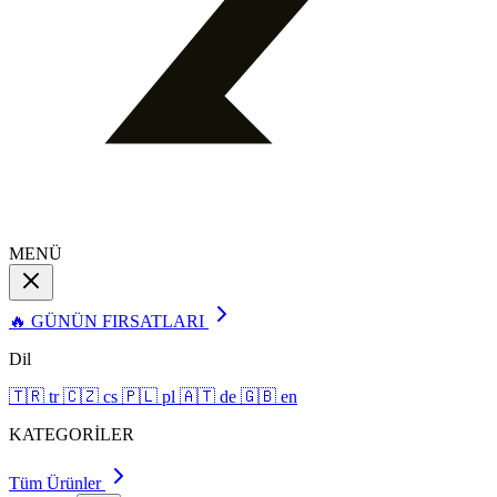
MENÜ
🔥 GÜNÜN FIRSATLARI
Dil
🇹🇷
tr
🇨🇿
cs
🇵🇱
pl
🇦🇹
de
🇬🇧
en
KATEGORİLER
Tüm Ürünler