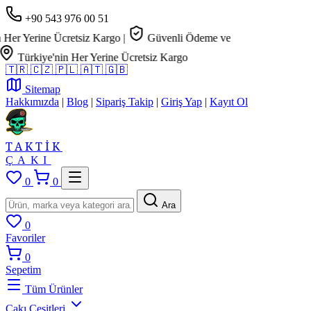
+90 543 976 00 51
r Yerine Ücretsiz Kargo
|
Güvenli Ödeme ve
Türkiye'nin Her Yerine Ücretsiz Kargo
🇹🇷
🇨🇿
🇵🇱
🇦🇹
🇬🇧
Sitemap
Hakkımızda
|
Blog
|
Sipariş Takip
|
Giriş Yap
|
Kayıt Ol
TAKTİK
ÇAKI
0
0
Ara
0
Favoriler
0
Sepetim
Tüm Ürünler
Çakı Çeşitleri