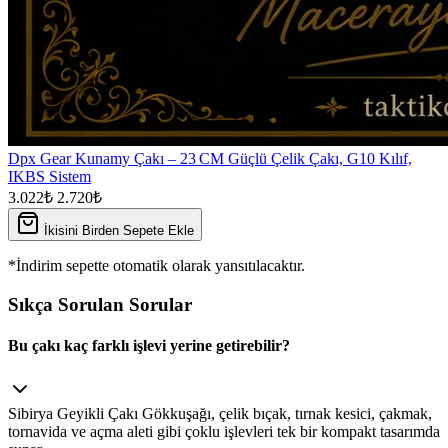
Dpx Gear Kunamy Çakı – 23 CM Güçlü Çelik Çakı, G10 Kılıf,
IKBS Sistem
3.022₺
2.720₺
İkisini Birden Sepete Ekle
*İndirim sepette otomatik olarak yansıtılacaktır.
Sıkça Sorulan Sorular
Bu çakı kaç farklı işlevi yerine getirebilir?
Sibirya Geyikli Çakı Gökkuşağı, çelik bıçak, tırnak kesici, çakmak,
tornavida ve açma aleti gibi çoklu işlevleri tek bir kompakt tasarımda