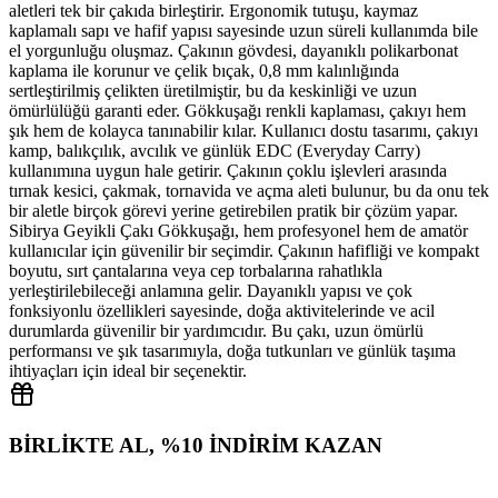
aletleri tek bir çakıda birleştirir. Ergonomik tutuşu, kaymaz
kaplamalı sapı ve hafif yapısı sayesinde uzun süreli kullanımda bile
el yorgunluğu oluşmaz. Çakının gövdesi, dayanıklı polikarbonat
kaplama ile korunur ve çelik bıçak, 0,8 mm kalınlığında
sertleştirilmiş çelikten üretilmiştir, bu da keskinliği ve uzun
ömürlülüğü garanti eder. Gökkuşağı renkli kaplaması, çakıyı hem
şık hem de kolayca tanınabilir kılar. Kullanıcı dostu tasarımı, çakıyı
kamp, balıkçılık, avcılık ve günlük EDC (Everyday Carry)
kullanımına uygun hale getirir. Çakının çoklu işlevleri arasında
tırnak kesici, çakmak, tornavida ve açma aleti bulunur, bu da onu tek
bir aletle birçok görevi yerine getirebilen pratik bir çözüm yapar.
Sibirya Geyikli Çakı Gökkuşağı, hem profesyonel hem de amatör
kullanıcılar için güvenilir bir seçimdir. Çakının hafifliği ve kompakt
boyutu, sırt çantalarına veya cep torbalarına rahatlıkla
yerleştirilebileceği anlamına gelir. Dayanıklı yapısı ve çok
fonksiyonlu özellikleri sayesinde, doğa aktivitelerinde ve acil
durumlarda güvenilir bir yardımcıdır. Bu çakı, uzun ömürlü
performansı ve şık tasarımıyla, doğa tutkunları ve günlük taşıma
ihtiyaçları için ideal bir seçenektir.
BİRLİKTE AL, %10 İNDİRİM KAZAN