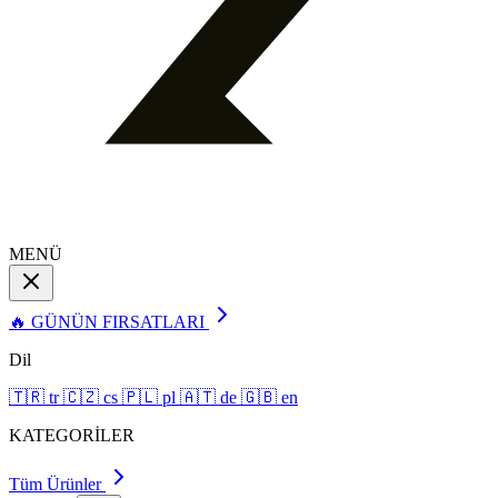
MENÜ
🔥 GÜNÜN FIRSATLARI
Dil
🇹🇷
tr
🇨🇿
cs
🇵🇱
pl
🇦🇹
de
🇬🇧
en
KATEGORİLER
Tüm Ürünler