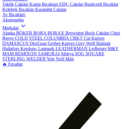
Taktik Çakılar
Kamp Bıçakları
EDC Çakılar
Bushcraft Bıçaklar
Kelebek Bıçaklar
Karambit Çakılar
Av Bıçakları
Aksesuarlar
Markalar
Alaska
BÖKER
BORA
BORAX
Browning
Buck Çakılar
Chris
Reeve
COLD STEEL
COLUMBİA
CRKT
Cut Knives
DAMASCUS
DpxGear
Gerber Knives
Grey Wolf
Halmak
Hultafors
Kershaw
Lanmark
LEATHERMAN
Ledlenser
M&Y
MAM
REMIXON
SAMURAI
Sibirya
SOG
SQUARE
STERLING
WELDER
Yele
Yerli Malı
🔥 Fırsatlar