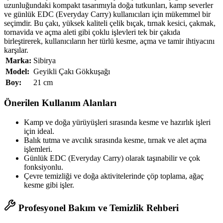
uzunluğundaki kompakt tasarımıyla doğa tutkunları, kamp severler
ve günlük EDC (Everyday Carry) kullanıcıları için mükemmel bir
seçimdir. Bu çakı, yüksek kaliteli çelik bıçak, tırnak kesici, çakmak,
tornavida ve açma aleti gibi çoklu işlevleri tek bir çakıda
birleştirerek, kullanıcıların her türlü kesme, açma ve tamir ihtiyacını
karşılar.
Marka:
Sibirya
Model:
Geyikli Çakı Gökkuşağı
Boy:
21 cm
Önerilen Kullanım Alanları
Kamp ve doğa yürüyüşleri sırasında kesme ve hazırlık işleri
için ideal.
Balık tutma ve avcılık sırasında kesme, tırnak ve alet açma
işlemleri.
Günlük EDC (Everyday Carry) olarak taşınabilir ve çok
fonksiyonlu.
Çevre temizliği ve doğa aktivitelerinde çöp toplama, ağaç
kesme gibi işler.
Profesyonel Bakım ve Temizlik Rehberi