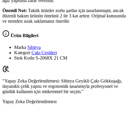
ağız yapısına zarar verebilir.
Önemli Not:
Taktik ürünler zorlu şartlar için tasarlanmıştır, ancak
düzenli bakım ürünün ömrünü 2 ile 3 kat artırır. Orijinal kutusunda
ve nemden uzak saklamanız önerilir.
Ürün Bilgileri
Marka
Sibirya
Kategori
Çakı Çeşitleri
Stok Kodu
S-2068X 21 CM
"Yapay Zeka Değerlendirmesi: Sibirya Geyikli Çakı Gökkuşağı,
dayanıklı çelik yapısı ve ergonomik tasarımıyla profesyonel ve
günlük kullanım için mükemmel bir seçim."
Yapay Zeka Değerlendirmesi