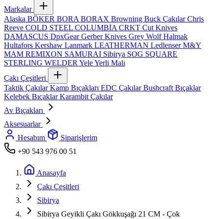
Markalar
Alaska
BÖKER
BORA
BORAX
Browning
Buck Çakılar
Chris
Reeve
COLD STEEL
COLUMBİA
CRKT
Cut Knives
DAMASCUS
DpxGear
Gerber Knives
Grey Wolf
Halmak
Hultafors
Kershaw
Lanmark
LEATHERMAN
Ledlenser
M&Y
MAM
REMIXON
SAMURAI
Sibirya
SOG
SQUARE
STERLING
WELDER
Yele
Yerli Malı
Çakı Çeşitleri
Taktik Çakılar
Kamp Bıçakları
EDC Çakılar
Bushcraft Bıçaklar
Kelebek Bıçaklar
Karambit Çakılar
Av Bıçakları
Aksesuarlar
Hesabım
Siparişlerim
+90 543 976 00 51
Anasayfa
Çakı Çeşitleri
Sibirya
Sibirya Geyikli Çakı Gökkuşağı 21 CM - Çok