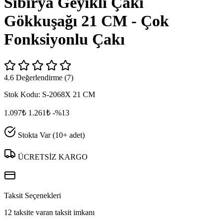
Sibirya Geyikli Çakı
Gökkuşağı 21 CM - Çok
Fonksiyonlu Çakı
4.6 Değerlendirme (7)
Stok Kodu:
S-2068X 21 CM
1.097₺
1.261₺
-%13
Stokta Var (10+ adet)
ÜCRETSİZ KARGO
Taksit Seçenekleri
12 taksite varan taksit imkanı