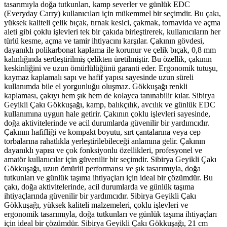
tasarımıyla doğa tutkunları, kamp severler ve günlük EDC
(Everyday Carry) kullanıcıları için mükemmel bir seçimdir. Bu çakı,
yüksek kaliteli çelik bıçak, tırnak kesici, çakmak, tornavida ve açma
aleti gibi çoklu işlevleri tek bir çakıda birleştirerek, kullanıcıların her
türlü kesme, açma ve tamir ihtiyacını karşılar. Çakının gövdesi,
dayanıklı polikarbonat kaplama ile korunur ve çelik bıçak, 0,8 mm
kalınlığında sertleştirilmiş çelikten üretilmiştir. Bu özellik, çakının
keskinliğini ve uzun ömürlülüğünü garanti eder. Ergonomik tutuşu,
kaymaz kaplamalı sapı ve hafif yapısı sayesinde uzun süreli
kullanımda bile el yorgunluğu oluşmaz. Gökkuşağı renkli
kaplaması, çakıyı hem şık hem de kolayca tanınabilir kılar. Sibirya
Geyikli Çakı Gökkuşağı, kamp, balıkçılık, avcılık ve günlük EDC
kullanımına uygun hale getirir. Çakının çoklu işlevleri sayesinde,
doğa aktivitelerinde ve acil durumlarda güvenilir bir yardımcıdır.
Çakının hafifliği ve kompakt boyutu, sırt çantalarına veya cep
torbalarına rahatlıkla yerleştirilebileceği anlamına gelir. Çakının
dayanıklı yapısı ve çok fonksiyonlu özellikleri, profesyonel ve
amatör kullanıcılar için güvenilir bir seçimdir. Sibirya Geyikli Çakı
Gökkuşağı, uzun ömürlü performansı ve şık tasarımıyla, doğa
tutkunları ve günlük taşıma ihtiyaçları için ideal bir çözümdür. Bu
çakı, doğa aktivitelerinde, acil durumlarda ve günlük taşıma
ihtiyaçlarında güvenilir bir yardımcıdır. Sibirya Geyikli Çakı
Gökkuşağı, yüksek kaliteli malzemeleri, çoklu işlevleri ve
ergonomik tasarımıyla, doğa tutkunları ve günlük taşıma ihtiyaçları
için ideal bir çözümdür. Sibirya Geyikli Çakı Gökkuşağı, 21 cm