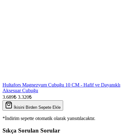
Hultafors Magnezyum Çubuğu 10 CM - Hafif ve Dayanıklı
Aksesuar Çubuğu
3.689₺
3.320₺
İkisini Birden Sepete Ekle
*İndirim sepette otomatik olarak yansıtılacaktır.
Sıkça Sorulan Sorular