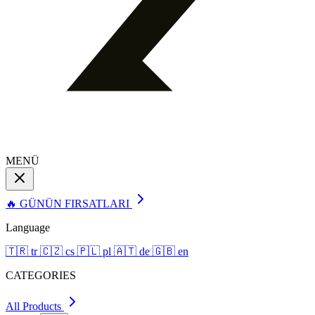
MENÜ
🔥 GÜNÜN FIRSATLARI
Language
🇹🇷
tr
🇨🇿
cs
🇵🇱
pl
🇦🇹
de
🇬🇧
en
CATEGORIES
All Products