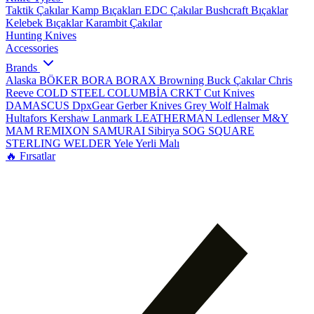
Taktik Çakılar
Kamp Bıçakları
EDC Çakılar
Bushcraft Bıçaklar
Kelebek Bıçaklar
Karambit Çakılar
Hunting Knives
Accessories
Brands
Alaska
BÖKER
BORA
BORAX
Browning
Buck Çakılar
Chris
Reeve
COLD STEEL
COLUMBİA
CRKT
Cut Knives
DAMASCUS
DpxGear
Gerber Knives
Grey Wolf
Halmak
Hultafors
Kershaw
Lanmark
LEATHERMAN
Ledlenser
M&Y
MAM
REMIXON
SAMURAI
Sibirya
SOG
SQUARE
STERLING
WELDER
Yele
Yerli Malı
🔥 Fırsatlar