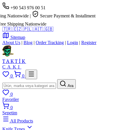
+90 543 976 00 51
g Nationwide
|
Secure Payment & Installment
e Shipping Nationwide
🇹🇷
🇨🇿
🇵🇱
🇦🇹
🇬🇧
Sitemap
About Us
|
Blog
|
Order Tracking
|
Login
|
Register
TAKTİK
ÇAKI
0
0
Ara
0
Favoriler
0
Sepetim
All Products
Knife Types