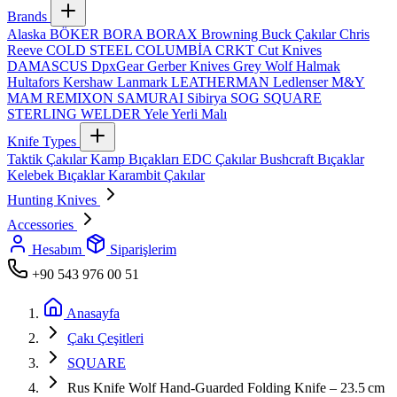
Brands
Alaska
BÖKER
BORA
BORAX
Browning
Buck Çakılar
Chris
Reeve
COLD STEEL
COLUMBİA
CRKT
Cut Knives
DAMASCUS
DpxGear
Gerber Knives
Grey Wolf
Halmak
Hultafors
Kershaw
Lanmark
LEATHERMAN
Ledlenser
M&Y
MAM
REMIXON
SAMURAI
Sibirya
SOG
SQUARE
STERLING
WELDER
Yele
Yerli Malı
Knife Types
Taktik Çakılar
Kamp Bıçakları
EDC Çakılar
Bushcraft Bıçaklar
Kelebek Bıçaklar
Karambit Çakılar
Hunting Knives
Accessories
Hesabım
Siparişlerim
+90 543 976 00 51
Anasayfa
Çakı Çeşitleri
SQUARE
Rus Knife Wolf Hand‑Guarded Folding Knife – 23.5 cm