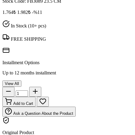
Stock Code:
FB3089 23.5 CM
1.764₺
1.982₺
-%11
In Stock (10+ pcs)
FREE SHIPPING
Installment Options
Up to 12 months installment
View All
Add to Cart
Ask a Question About the Product
Original Product