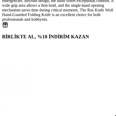
emergencies. Beyond design, the knife offers exceptional comfort. A
wide grip area allows a firm hold, and the single‑hand opening
mechanism saves time during critical moments. The Rus Knife Wolf
Hand‑Guarded Folding Knife is an excellent choice for both
professionals and hobbyists.
BİRLİKTE AL, %10 İNDİRİM KAZAN