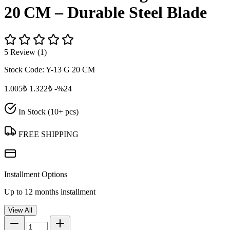
20 CM – Durable Steel Blade
5 Review (1)
Stock Code:
Y-13 G 20 CM
1.005₺
1.322₺
-%24
In Stock (10+ pcs)
FREE SHIPPING
Installment Options
Up to 12 months installment
View All