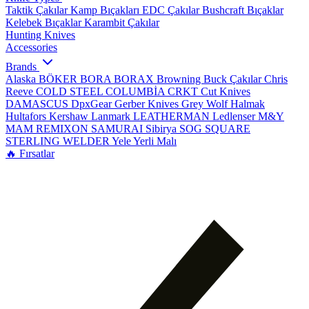
Taktik Çakılar
Kamp Bıçakları
EDC Çakılar
Bushcraft Bıçaklar
Kelebek Bıçaklar
Karambit Çakılar
Hunting Knives
Accessories
Brands
Alaska
BÖKER
BORA
BORAX
Browning
Buck Çakılar
Chris
Reeve
COLD STEEL
COLUMBİA
CRKT
Cut Knives
DAMASCUS
DpxGear
Gerber Knives
Grey Wolf
Halmak
Hultafors
Kershaw
Lanmark
LEATHERMAN
Ledlenser
M&Y
MAM
REMIXON
SAMURAI
Sibirya
SOG
SQUARE
STERLING
WELDER
Yele
Yerli Malı
🔥 Fırsatlar