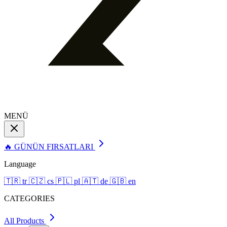
MENÜ
🔥 GÜNÜN FIRSATLARI
Language
🇹🇷
tr
🇨🇿
cs
🇵🇱
pl
🇦🇹
de
🇬🇧
en
CATEGORIES
All Products