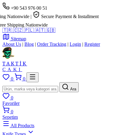
+90 543 976 00 51
g Nationwide
|
Secure Payment & Installment
e Shipping Nationwide
🇹🇷
🇨🇿
🇵🇱
🇦🇹
🇬🇧
Sitemap
About Us
|
Blog
|
Order Tracking
|
Login
|
Register
TAKTİK
ÇAKI
0
0
Ara
0
Favoriler
0
Sepetim
All Products
Knife Types