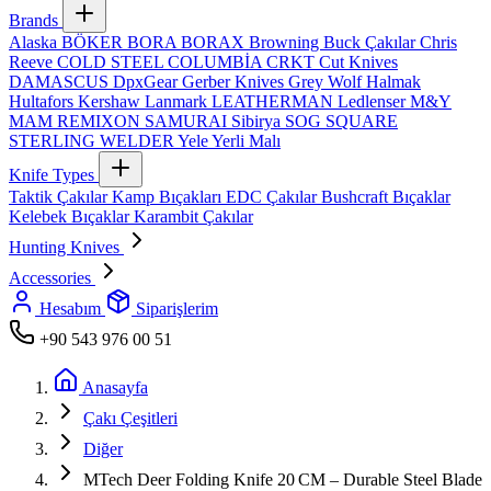
Brands
Alaska
BÖKER
BORA
BORAX
Browning
Buck Çakılar
Chris
Reeve
COLD STEEL
COLUMBİA
CRKT
Cut Knives
DAMASCUS
DpxGear
Gerber Knives
Grey Wolf
Halmak
Hultafors
Kershaw
Lanmark
LEATHERMAN
Ledlenser
M&Y
MAM
REMIXON
SAMURAI
Sibirya
SOG
SQUARE
STERLING
WELDER
Yele
Yerli Malı
Knife Types
Taktik Çakılar
Kamp Bıçakları
EDC Çakılar
Bushcraft Bıçaklar
Kelebek Bıçaklar
Karambit Çakılar
Hunting Knives
Accessories
Hesabım
Siparişlerim
+90 543 976 00 51
Anasayfa
Çakı Çeşitleri
Diğer
MTech Deer Folding Knife 20 CM – Durable Steel Blade