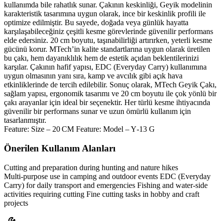
kullanımda bile rahatlık sunar. Çakının keskinliği, Geyik modelinin
karakteristik tasarımına uygun olarak, ince bir keskinlik profili ile
optimize edilmiştir. Bu sayede, doğada veya günlük hayatta
karşılaşabileceğiniz çeşitli kesme görevlerinde güvenilir performans
elde edersiniz. 20 cm boyutu, taşınabilirliği artırırken, yeterli kesme
gücünü korur. MTech’in kalite standartlarına uygun olarak üretilen
bu çakı, hem dayanıklılık hem de estetik açıdan beklentilerinizi
karşılar. Çakının hafif yapısı, EDC (Everyday Carry) kullanımına
uygun olmasının yanı sıra, kamp ve avcılık gibi açık hava
etkinliklerinde de tercih edilebilir. Sonuç olarak, MTech Geyik Çakı,
sağlam yapısı, ergonomik tasarımı ve 20 cm boyutu ile çok yönlü bir
çakı arayanlar için ideal bir seçenektir. Her türlü kesme ihtiyacında
güvenilir bir performans sunar ve uzun ömürlü kullanım için
tasarlanmıştır.
Feature: Size – 20 CM Feature: Model – Y‑13 G
Önerilen Kullanım Alanları
Cutting and preparation during hunting and nature hikes
Multi‑purpose use in camping and outdoor events EDC (Everyday
Carry) for daily transport and emergencies Fishing and water‑side
activities requiring cutting Fine cutting tasks in hobby and craft
projects