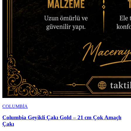
COLUMBİA
Columbia Geyikli Çakı Gold – 21 cm Çok Amaçlı
Çakı