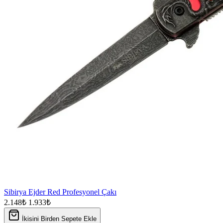
Sibirya Ejder Red Profesyonel Çakı
2.148₺
1.933₺
İkisini Birden Sepete Ekle