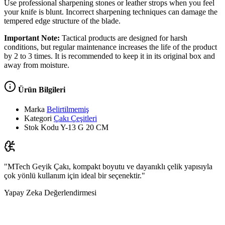
Use professional sharpening stones or leather strops when you feel
your knife is blunt. Incorrect sharpening techniques can damage the
tempered edge structure of the blade.
Important Note:
Tactical products are designed for harsh
conditions, but regular maintenance increases the life of the product
by 2 to 3 times. It is recommended to keep it in its original box and
away from moisture.
Ürün Bilgileri
Marka
Belirtilmemiş
Kategori
Çakı Çeşitleri
Stok Kodu
Y-13 G 20 CM
"MTech Geyik Çakı, kompakt boyutu ve dayanıklı çelik yapısıyla
çok yönlü kullanım için ideal bir seçenektir."
Yapay Zeka Değerlendirmesi