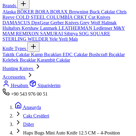
Brands
Alaska
BÖKER
BORA
BORAX
Browning
Buck Çakılar
Chris
Reeve
COLD STEEL
COLUMBİA
CRKT
Cut Knives
DAMASCUS
DpxGear
Gerber Knives
Grey Wolf
Halmak
Hultafors
Kershaw
Lanmark
LEATHERMAN
Ledlenser
M&Y
MAM
REMIXON
SAMURAI
Sibirya
SOG
SQUARE
STERLING
WELDER
Yele
Yerli Malı
Knife Types
Taktik Çakılar
Kamp Bıçakları
EDC Çakılar
Bushcraft Bıçaklar
Kelebek Bıçaklar
Karambit Çakılar
Hunting Knives
Accessories
Hesabım
Siparişlerim
+90 543 976 00 51
Anasayfa
Çakı Çeşitleri
Diğer
Haps Bugs Mini Auto Knife 12.5 CM – 4‑Position