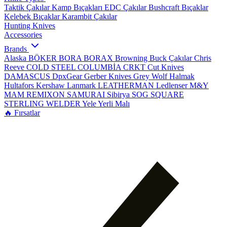
Taktik Çakılar
Kamp Bıçakları
EDC Çakılar
Bushcraft Bıçaklar
Kelebek Bıçaklar
Karambit Çakılar
Hunting Knives
Accessories
Brands
Alaska
BÖKER
BORA
BORAX
Browning
Buck Çakılar
Chris
Reeve
COLD STEEL
COLUMBİA
CRKT
Cut Knives
DAMASCUS
DpxGear
Gerber Knives
Grey Wolf
Halmak
Hultafors
Kershaw
Lanmark
LEATHERMAN
Ledlenser
M&Y
MAM
REMIXON
SAMURAI
Sibirya
SOG
SQUARE
STERLING
WELDER
Yele
Yerli Malı
🔥 Fırsatlar