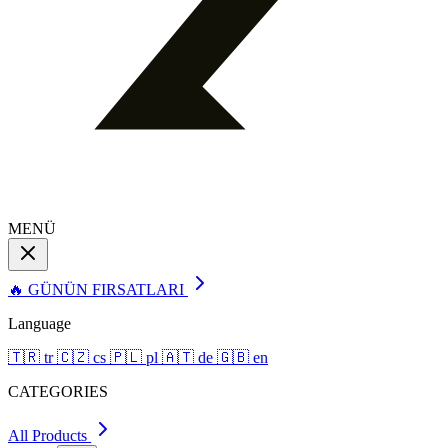
MENÜ
🔥 GÜNÜN FIRSATLARI
Language
🇹🇷
tr
🇨🇿
cs
🇵🇱
pl
🇦🇹
de
🇬🇧
en
CATEGORIES
All Products