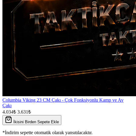
Columbia Viking 23 CM Çakı - Çok Fonksiyonlu Kamp ve Av
Çakı
4.034₺
3.631₺
İkisini Birden Sepete Ekle
*İndirim sepette otomatik olarak yansıtılacaktır.