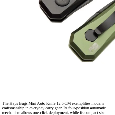
The Haps Bugs Mini Auto Knife 12.5 CM exemplifies modern
craftsmanship in everyday carry gear. Its four‑position automatic
mechanism allows one‑click deployment, while its compact size