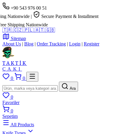
+90 543 976 00 51
ng Nationwide
|
Secure Payment & Installment
e Shipping Nationwide
🇹🇷
🇨🇿
🇵🇱
🇦🇹
🇬🇧
Sitemap
About Us
|
Blog
|
Order Tracking
|
Login
|
Register
TAKTİK
ÇAKI
0
0
Ara
0
Favoriler
0
Sepetim
All Products
Knife Types