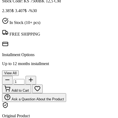
Stock Code:
KS 7500BK 12,5 CM
2.385₺
3.407₺
-%30
In Stock (10+ pcs)
FREE SHIPPING
Installment Options
Up to 12 months installment
View All
Add to Cart
Ask a Question About the Product
Original Product