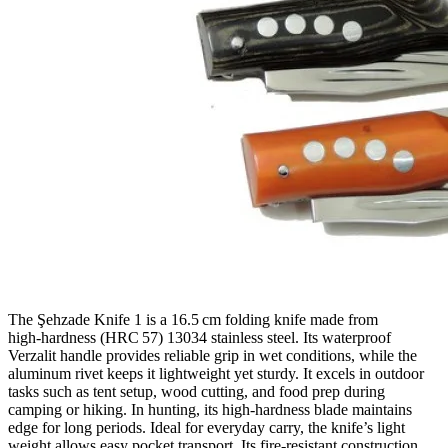
The Şehzade Knife 1 is a 16.5 cm folding knife made from
high‑hardness (HRC 57) 13034 stainless steel. Its waterproof
Verzalit handle provides reliable grip in wet conditions, while the
aluminum rivet keeps it lightweight yet sturdy. It excels in outdoor
tasks such as tent setup, wood cutting, and food prep during
camping or hiking. In hunting, its high‑hardness blade maintains
edge for long periods. Ideal for everyday carry, the knife’s light
weight allows easy pocket transport. Its fire‑resistant construction