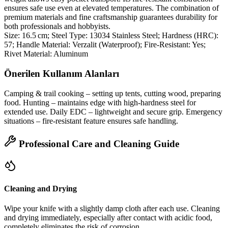
ensures safe use even at elevated temperatures. The combination of
premium materials and fine craftsmanship guarantees durability for
both professionals and hobbyists.
Size: 16.5 cm; Steel Type: 13034 Stainless Steel; Hardness (HRC):
57; Handle Material: Verzalit (Waterproof); Fire‑Resistant: Yes;
Rivet Material: Aluminum
Önerilen Kullanım Alanları
Camping & trail cooking – setting up tents, cutting wood, preparing
food. Hunting – maintains edge with high‑hardness steel for
extended use. Daily EDC – lightweight and secure grip. Emergency
situations – fire‑resistant feature ensures safe handling.
Professional Care and Cleaning Guide
Cleaning and Drying
Wipe your knife with a slightly damp cloth after each use. Cleaning
and drying immediately, especially after contact with acidic food,
completely eliminates the risk of corrosion.