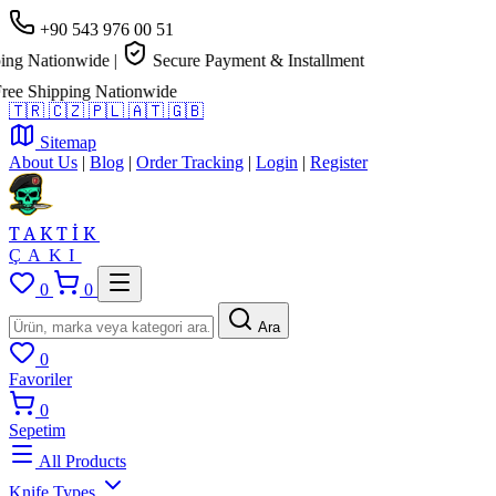
+90 543 976 00 51
g Nationwide
|
Secure Payment & Installment
e Shipping Nationwide
🇹🇷
🇨🇿
🇵🇱
🇦🇹
🇬🇧
Sitemap
About Us
|
Blog
|
Order Tracking
|
Login
|
Register
TAKTİK
ÇAKI
0
0
Ara
0
Favoriler
0
Sepetim
All Products
Knife Types