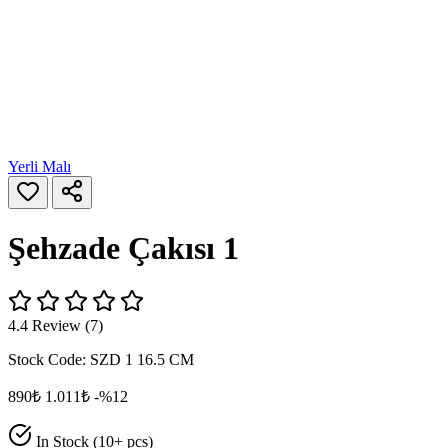
Yerli Malı
Şehzade Çakısı 1
4.4 Review (7)
Stock Code:
SZD 1 16.5 CM
890₺
1.011₺
-%12
In Stock (10+ pcs)