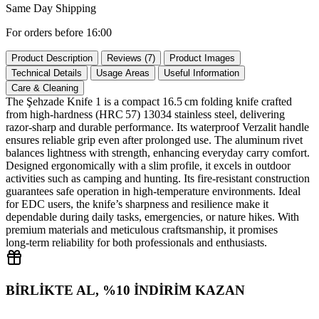
Same Day Shipping
For orders before 16:00
Product Description
Reviews (7)
Product Images
Technical Details
Usage Areas
Useful Information
Care & Cleaning
The Şehzade Knife 1 is a compact 16.5 cm folding knife crafted
from high‑hardness (HRC 57) 13034 stainless steel, delivering
razor‑sharp and durable performance. Its waterproof Verzalit handle
ensures reliable grip even after prolonged use. The aluminum rivet
balances lightness with strength, enhancing everyday carry comfort.
Designed ergonomically with a slim profile, it excels in outdoor
activities such as camping and hunting. Its fire‑resistant construction
guarantees safe operation in high‑temperature environments. Ideal
for EDC users, the knife’s sharpness and resilience make it
dependable during daily tasks, emergencies, or nature hikes. With
premium materials and meticulous craftsmanship, it promises
long‑term reliability for both professionals and enthusiasts.
BİRLİKTE AL, %10 İNDİRİM KAZAN