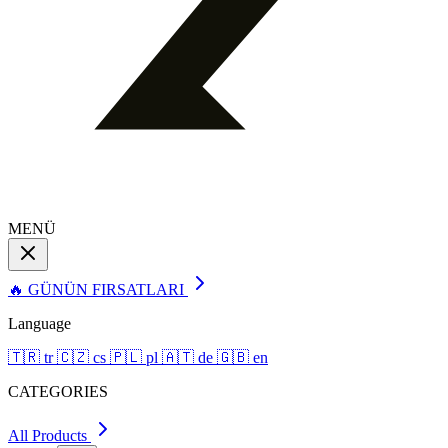
MENÜ
🔥 GÜNÜN FIRSATLARI
Language
🇹🇷
tr
🇨🇿
cs
🇵🇱
pl
🇦🇹
de
🇬🇧
en
CATEGORIES
All Products