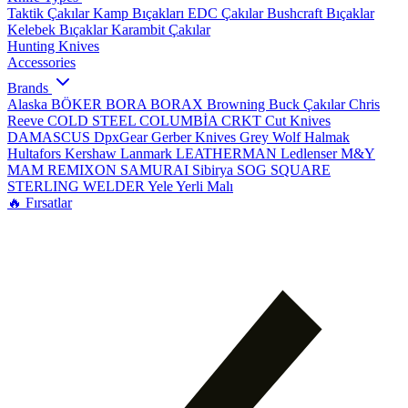
Taktik Çakılar
Kamp Bıçakları
EDC Çakılar
Bushcraft Bıçaklar
Kelebek Bıçaklar
Karambit Çakılar
Hunting Knives
Accessories
Brands
Alaska
BÖKER
BORA
BORAX
Browning
Buck Çakılar
Chris
Reeve
COLD STEEL
COLUMBİA
CRKT
Cut Knives
DAMASCUS
DpxGear
Gerber Knives
Grey Wolf
Halmak
Hultafors
Kershaw
Lanmark
LEATHERMAN
Ledlenser
M&Y
MAM
REMIXON
SAMURAI
Sibirya
SOG
SQUARE
STERLING
WELDER
Yele
Yerli Malı
🔥 Fırsatlar