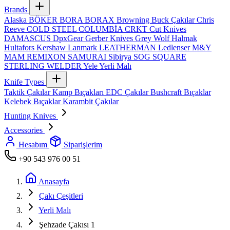
Brands
Alaska
BÖKER
BORA
BORAX
Browning
Buck Çakılar
Chris
Reeve
COLD STEEL
COLUMBİA
CRKT
Cut Knives
DAMASCUS
DpxGear
Gerber Knives
Grey Wolf
Halmak
Hultafors
Kershaw
Lanmark
LEATHERMAN
Ledlenser
M&Y
MAM
REMIXON
SAMURAI
Sibirya
SOG
SQUARE
STERLING
WELDER
Yele
Yerli Malı
Knife Types
Taktik Çakılar
Kamp Bıçakları
EDC Çakılar
Bushcraft Bıçaklar
Kelebek Bıçaklar
Karambit Çakılar
Hunting Knives
Accessories
Hesabım
Siparişlerim
+90 543 976 00 51
Anasayfa
Çakı Çeşitleri
Yerli Malı
Şehzade Çakısı 1