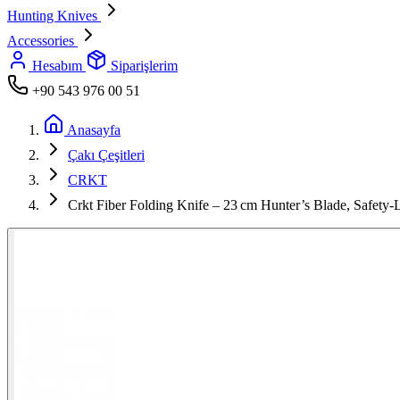
Hunting Knives
Accessories
Hesabım
Siparişlerim
+90 543 976 00 51
Anasayfa
Çakı Çeşitleri
CRKT
Crkt Fiber Folding Knife – 23 cm Hunter’s Blade, Safet