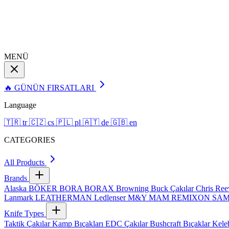
MENÜ
🔥 GÜNÜN FIRSATLARI
Language
🇹🇷
tr
🇨🇿
cs
🇵🇱
pl
🇦🇹
de
🇬🇧
en
CATEGORIES
All Products
Brands
Alaska
BÖKER
BORA
BORAX
Browning
Buck Çakılar
Chris Re
Lanmark
LEATHERMAN
Ledlenser
M&Y
MAM
REMIXON
SA
Knife Types
Taktik Çakılar
Kamp Bıçakları
EDC Çakılar
Bushcraft Bıçaklar
Kele