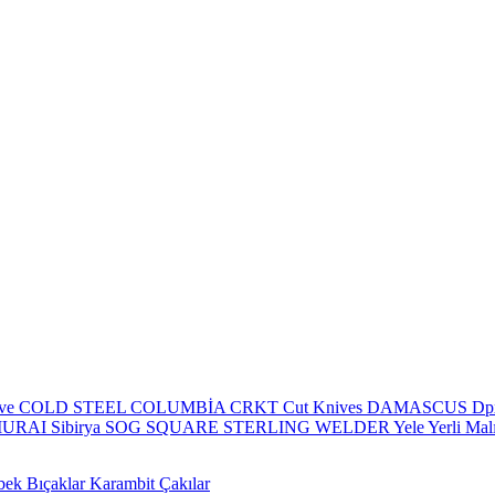
eve
COLD STEEL
COLUMBİA
CRKT
Cut Knives
DAMASCUS
Dp
MURAI
Sibirya
SOG
SQUARE
STERLING
WELDER
Yele
Yerli Mal
bek Bıçaklar
Karambit Çakılar