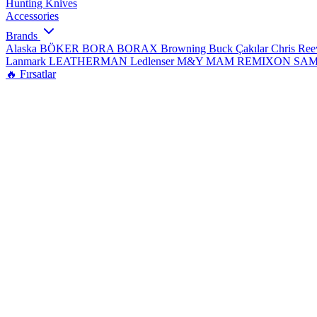
Hunting Knives
Accessories
Brands
Alaska
BÖKER
BORA
BORAX
Browning
Buck Çakılar
Chris Re
Lanmark
LEATHERMAN
Ledlenser
M&Y
MAM
REMIXON
SA
🔥 Fırsatlar