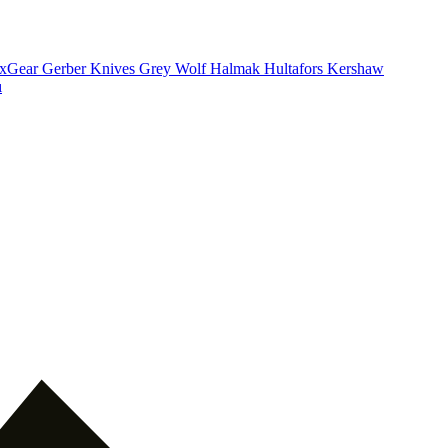
xGear
Gerber Knives
Grey Wolf
Halmak
Hultafors
Kershaw
ı