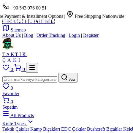
+90 543 976 00 51
yment & Installment Options
|
Free Shipping Nationwide
🇹🇷
🇨🇿
🇵🇱
🇦🇹
🇬🇧
Sitemap
About Us
|
Blog
|
Order Tracking
|
Login
|
Register
TAKTİK
ÇAKI
0
0
Ara
0
Favoriler
0
Sepetim
All Products
Knife Types
Taktik Çakılar
Kamp Bıçakları
EDC Çakılar
Bushcraft Bıçaklar
Kele