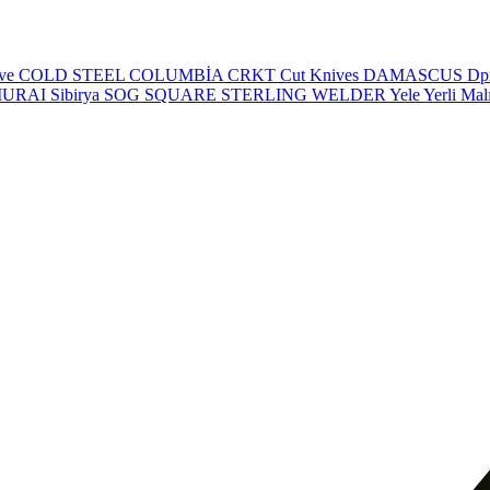
eve
COLD STEEL
COLUMBİA
CRKT
Cut Knives
DAMASCUS
Dp
MURAI
Sibirya
SOG
SQUARE
STERLING
WELDER
Yele
Yerli Mal