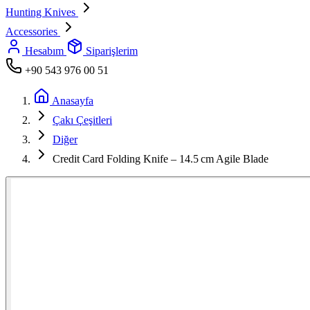
Hunting Knives
Accessories
Hesabım
Siparişlerim
+90 543 976 00 51
Anasayfa
Çakı Çeşitleri
Diğer
Credit Card Folding Knife – 14.5 cm Agile Blade