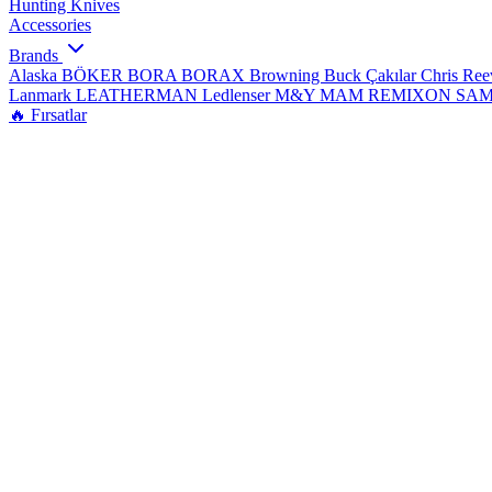
Hunting Knives
Accessories
Brands
Alaska
BÖKER
BORA
BORAX
Browning
Buck Çakılar
Chris Re
Lanmark
LEATHERMAN
Ledlenser
M&Y
MAM
REMIXON
SA
🔥 Fırsatlar