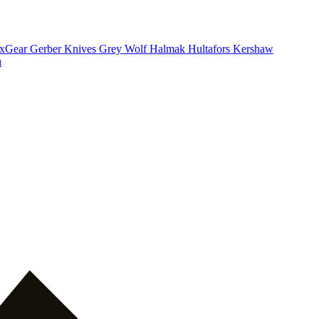
xGear
Gerber Knives
Grey Wolf
Halmak
Hultafors
Kershaw
ı