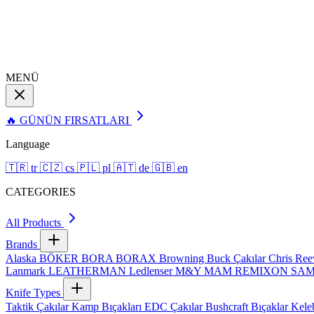
MENÜ
🔥 GÜNÜN FIRSATLARI
Language
🇹🇷
tr
🇨🇿
cs
🇵🇱
pl
🇦🇹
de
🇬🇧
en
CATEGORIES
All Products
Brands
Alaska
BÖKER
BORA
BORAX
Browning
Buck Çakılar
Chris Re
Lanmark
LEATHERMAN
Ledlenser
M&Y
MAM
REMIXON
SA
Knife Types
Taktik Çakılar
Kamp Bıçakları
EDC Çakılar
Bushcraft Bıçaklar
Kele