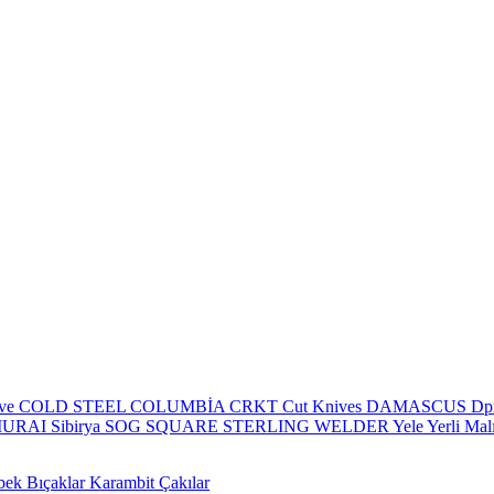
eve
COLD STEEL
COLUMBİA
CRKT
Cut Knives
DAMASCUS
Dp
MURAI
Sibirya
SOG
SQUARE
STERLING
WELDER
Yele
Yerli Mal
bek Bıçaklar
Karambit Çakılar