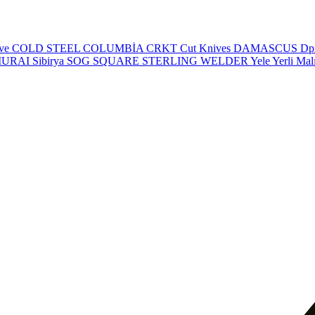
eve
COLD STEEL
COLUMBİA
CRKT
Cut Knives
DAMASCUS
Dp
MURAI
Sibirya
SOG
SQUARE
STERLING
WELDER
Yele
Yerli Mal