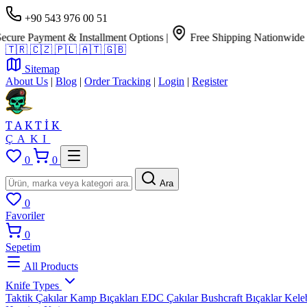
+90 543 976 00 51
Payment & Installment Options
|
Free Shipping Nationwide
🇹🇷
🇨🇿
🇵🇱
🇦🇹
🇬🇧
Sitemap
About Us
|
Blog
|
Order Tracking
|
Login
|
Register
TAKTİK
ÇAKI
0
0
Ara
0
Favoriler
0
Sepetim
All Products
Knife Types
Taktik Çakılar
Kamp Bıçakları
EDC Çakılar
Bushcraft Bıçaklar
Kele