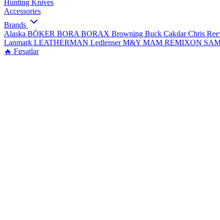
Hunting Knives
Accessories
Brands
Alaska
BÖKER
BORA
BORAX
Browning
Buck Çakılar
Chris Re
Lanmark
LEATHERMAN
Ledlenser
M&Y
MAM
REMIXON
SA
🔥 Fırsatlar