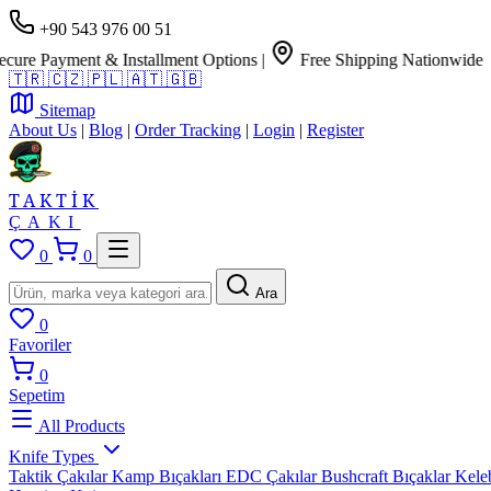
+90 543 976 00 51
Payment & Installment Options
|
Free Shipping Nationwide
🇹🇷
🇨🇿
🇵🇱
🇦🇹
🇬🇧
Sitemap
About Us
|
Blog
|
Order Tracking
|
Login
|
Register
TAKTİK
ÇAKI
0
0
Ara
0
Favoriler
0
Sepetim
All Products
Knife Types
Taktik Çakılar
Kamp Bıçakları
EDC Çakılar
Bushcraft Bıçaklar
Kele