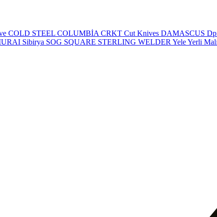
eve
COLD STEEL
COLUMBİA
CRKT
Cut Knives
DAMASCUS
Dp
MURAI
Sibirya
SOG
SQUARE
STERLING
WELDER
Yele
Yerli Mal