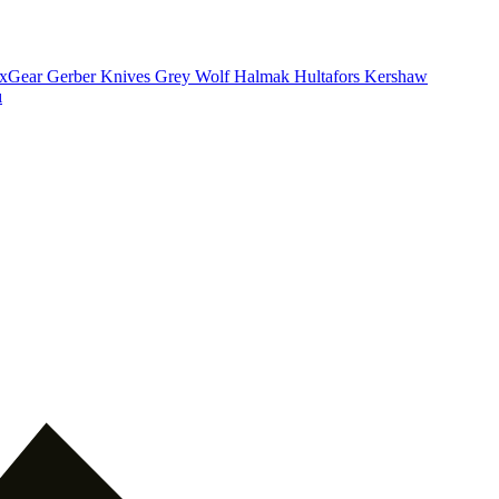
xGear
Gerber Knives
Grey Wolf
Halmak
Hultafors
Kershaw
ı