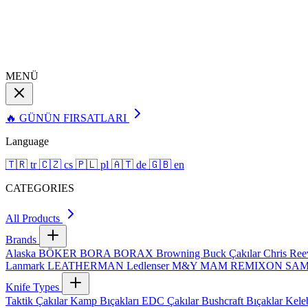
MENÜ
🔥 GÜNÜN FIRSATLARI
Language
🇹🇷
tr
🇨🇿
cs
🇵🇱
pl
🇦🇹
de
🇬🇧
en
CATEGORIES
All Products
Brands
Alaska
BÖKER
BORA
BORAX
Browning
Buck Çakılar
Chris Re
Lanmark
LEATHERMAN
Ledlenser
M&Y
MAM
REMIXON
SA
Knife Types
Taktik Çakılar
Kamp Bıçakları
EDC Çakılar
Bushcraft Bıçaklar
Kele