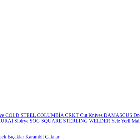
eve
COLD STEEL
COLUMBİA
CRKT
Cut Knives
DAMASCUS
Dp
MURAI
Sibirya
SOG
SQUARE
STERLING
WELDER
Yele
Yerli Mal
bek Bıçaklar
Karambit Çakılar