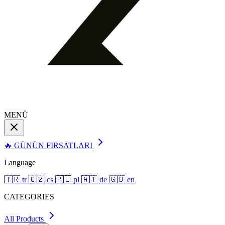
MENÜ
🔥 GÜNÜN FIRSATLARI
Language
🇹🇷
tr
🇨🇿
cs
🇵🇱
pl
🇦🇹
de
🇬🇧
en
CATEGORIES
All Products