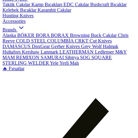
Taktik Çakılar
Kamp Bıçakları
EDC Çakılar
Bushcraft Bıçaklar
Kelebek Bıçaklar
Karambit Çakılar
Hunting Knives
Accessories
Brands
Alaska
BÖKER
BORA
BORAX
Browning
Buck Çakılar
Chris
Reeve
COLD STEEL
COLUMBİA
CRKT
Cut Knives
DAMASCUS
DpxGear
Gerber Knives
Grey Wolf
Halmak
Hultafors
Kershaw
Lanmark
LEATHERMAN
Ledlenser
M&Y
MAM
REMIXON
SAMURAI
Sibirya
SOG
SQUARE
STERLING
WELDER
Yele
Yerli Malı
🔥 Fırsatlar