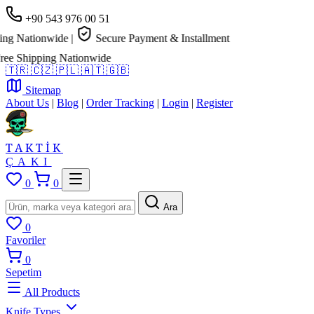
+90 543 976 00 51
 Nationwide
|
Secure Payment & Installment
 Shipping Nationwide
🇹🇷
🇨🇿
🇵🇱
🇦🇹
🇬🇧
Sitemap
About Us
|
Blog
|
Order Tracking
|
Login
|
Register
TAKTİK
ÇAKI
0
0
Ara
0
Favoriler
0
Sepetim
All Products
Knife Types