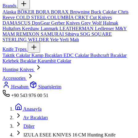
Brands
Alaska
BÖKER
BORA
BORAX
Browning
Buck Çakılar
Chris
Reeve
COLD STEEL
COLUMBİA
CRKT
Cut Knives
DAMASCUS
DpxGear
Gerber Knives
Grey Wolf
Halmak
Hultafors
Kershaw
Lanmark
LEATHERMAN
Ledlenser
M&Y
MAM
REMIXON
SAMURAI
Sibirya
SOG
SQUARE
STERLING
WELDER
Yele
Yerli Malı
Knife Types
Taktik Çakılar
Kamp Bıçakları
EDC Çakılar
Bushcraft Bıçaklar
Kelebek Bıçaklar
Karambit Çakılar
Hunting Knives
Accessories
Hesabım
Siparişlerim
+90 543 976 00 51
Anasayfa
Av Bıçakları
Diğer
IZULA ESEE KNIVES 16 CM Hunting Knife