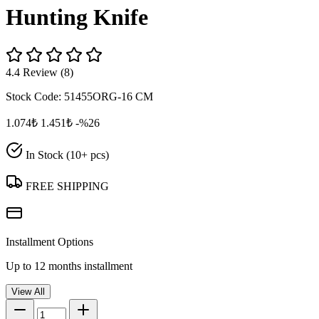
Hunting Knife
4.4 Review (8)
Stock Code:
51455ORG-16 CM
1.074₺
1.451₺
-%26
In Stock (10+ pcs)
FREE SHIPPING
Installment Options
Up to 12 months installment
View All