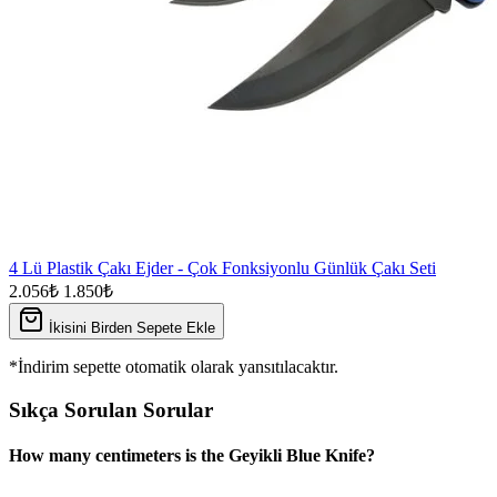
4 Lü Plastik Çakı Ejder - Çok Fonksiyonlu Günlük Çakı Seti
2.056₺
1.850₺
İkisini Birden Sepete Ekle
*İndirim sepette otomatik olarak yansıtılacaktır.
Sıkça Sorulan Sorular
How many centimeters is the Geyikli Blue Knife?