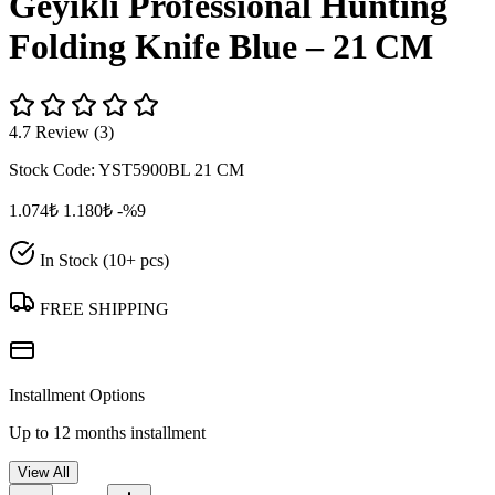
Geyikli Professional Hunting
Folding Knife Blue – 21 CM
4.7 Review (3)
Stock Code:
YST5900BL 21 CM
1.074₺
1.180₺
-%9
In Stock (10+ pcs)
FREE SHIPPING
Installment Options
Up to 12 months installment
View All