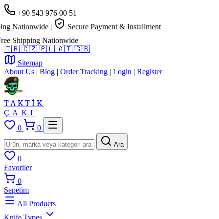
+90 543 976 00 51
g Nationwide
|
Secure Payment & Installment
e Shipping Nationwide
🇹🇷
🇨🇿
🇵🇱
🇦🇹
🇬🇧
Sitemap
About Us
|
Blog
|
Order Tracking
|
Login
|
Register
TAKTİK
ÇAKI
0
0
Ara
0
Favoriler
0
Sepetim
All Products
Knife Types