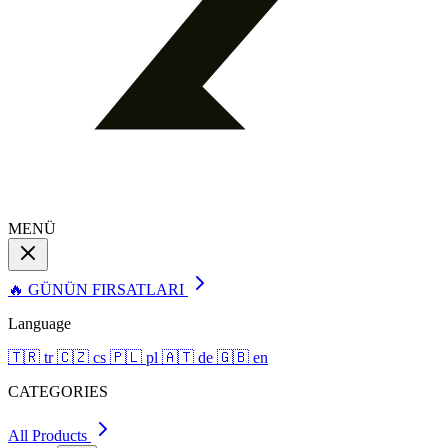
MENÜ
🔥 GÜNÜN FIRSATLARI
Language
🇹🇷
tr
🇨🇿
cs
🇵🇱
pl
🇦🇹
de
🇬🇧
en
CATEGORIES
All Products