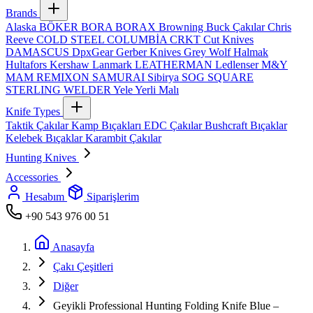
Brands
Alaska
BÖKER
BORA
BORAX
Browning
Buck Çakılar
Chris
Reeve
COLD STEEL
COLUMBİA
CRKT
Cut Knives
DAMASCUS
DpxGear
Gerber Knives
Grey Wolf
Halmak
Hultafors
Kershaw
Lanmark
LEATHERMAN
Ledlenser
M&Y
MAM
REMIXON
SAMURAI
Sibirya
SOG
SQUARE
STERLING
WELDER
Yele
Yerli Malı
Knife Types
Taktik Çakılar
Kamp Bıçakları
EDC Çakılar
Bushcraft Bıçaklar
Kelebek Bıçaklar
Karambit Çakılar
Hunting Knives
Accessories
Hesabım
Siparişlerim
+90 543 976 00 51
Anasayfa
Çakı Çeşitleri
Diğer
Geyikli Professional Hunting Folding Knife Blue –