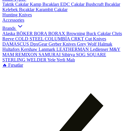
Taktik Çakılar
Kamp Bıçakları
EDC Çakılar
Bushcraft Bıçaklar
Kelebek Bıçaklar
Karambit Çakılar
Hunting Knives
Accessories
Brands
Alaska
BÖKER
BORA
BORAX
Browning
Buck Çakılar
Chris
Reeve
COLD STEEL
COLUMBİA
CRKT
Cut Knives
DAMASCUS
DpxGear
Gerber Knives
Grey Wolf
Halmak
Hultafors
Kershaw
Lanmark
LEATHERMAN
Ledlenser
M&Y
MAM
REMIXON
SAMURAI
Sibirya
SOG
SQUARE
STERLING
WELDER
Yele
Yerli Malı
🔥 Fırsatlar