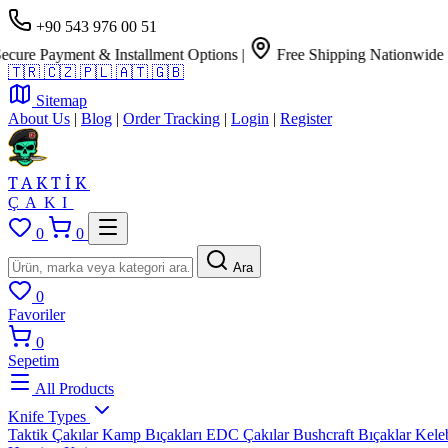
+90 543 976 00 51
e Payment & Installment Options
|
Free Shipping Nationwide
🇹🇷
🇨🇿
🇵🇱
🇦🇹
🇬🇧
Sitemap
About Us
|
Blog
|
Order Tracking
|
Login
|
Register
TAKTİK
ÇAKI
0
0
Ara
0
Favoriler
0
Sepetim
All Products
Knife Types
Taktik Çakılar
Kamp Bıçakları
EDC Çakılar
Bushcraft Bıçaklar
Kele