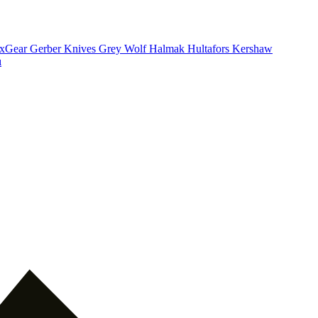
xGear
Gerber Knives
Grey Wolf
Halmak
Hultafors
Kershaw
ı