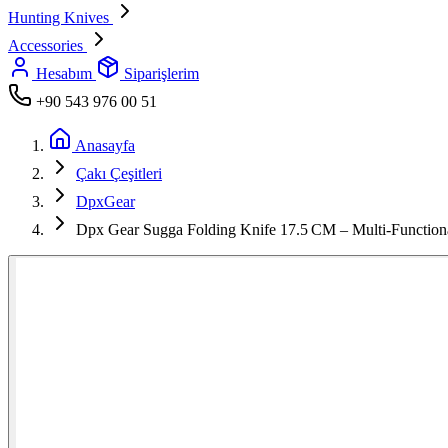
Hunting Knives
Accessories
Hesabım
Siparişlerim
+90 543 976 00 51
Anasayfa
Çakı Çeşitleri
DpxGear
Dpx Gear Sugga Folding Knife 17.5 CM – Multi‑Functio