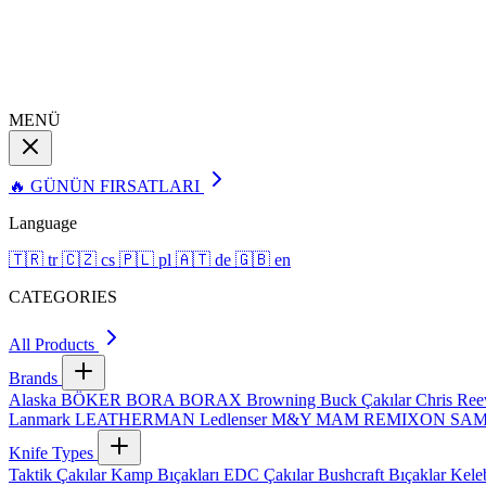
MENÜ
🔥 GÜNÜN FIRSATLARI
Language
🇹🇷
tr
🇨🇿
cs
🇵🇱
pl
🇦🇹
de
🇬🇧
en
CATEGORIES
All Products
Brands
Alaska
BÖKER
BORA
BORAX
Browning
Buck Çakılar
Chris Re
Lanmark
LEATHERMAN
Ledlenser
M&Y
MAM
REMIXON
SA
Knife Types
Taktik Çakılar
Kamp Bıçakları
EDC Çakılar
Bushcraft Bıçaklar
Kele