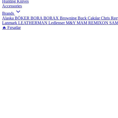
Hunting Knives
Accessories
Brands
Alaska
BÖKER
BORA
BORAX
Browning
Buck Çakılar
Chris Re
Lanmark
LEATHERMAN
Ledlenser
M&Y
MAM
REMIXON
SA
🔥 Fırsatlar