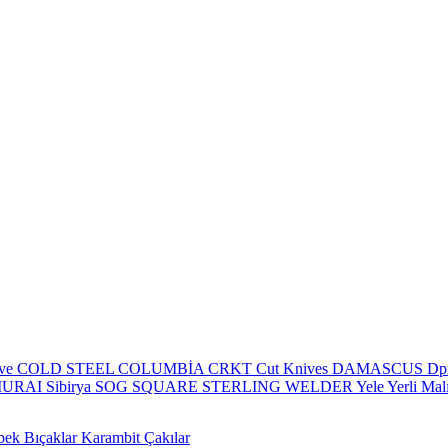
eve
COLD STEEL
COLUMBİA
CRKT
Cut Knives
DAMASCUS
Dp
MURAI
Sibirya
SOG
SQUARE
STERLING
WELDER
Yele
Yerli Mal
bek Bıçaklar
Karambit Çakılar