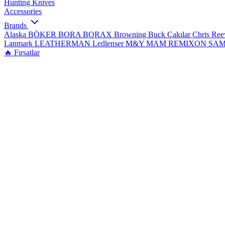
Hunting Knives
Accessories
Brands
Alaska
BÖKER
BORA
BORAX
Browning
Buck Çakılar
Chris Re
Lanmark
LEATHERMAN
Ledlenser
M&Y
MAM
REMIXON
SA
🔥 Fırsatlar