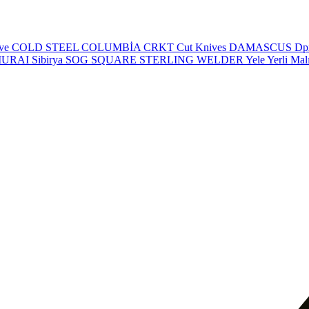
eve
COLD STEEL
COLUMBİA
CRKT
Cut Knives
DAMASCUS
Dp
MURAI
Sibirya
SOG
SQUARE
STERLING
WELDER
Yele
Yerli Mal