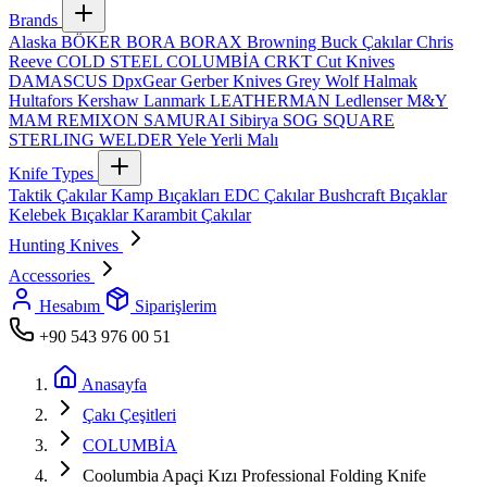
Brands
Alaska
BÖKER
BORA
BORAX
Browning
Buck Çakılar
Chris
Reeve
COLD STEEL
COLUMBİA
CRKT
Cut Knives
DAMASCUS
DpxGear
Gerber Knives
Grey Wolf
Halmak
Hultafors
Kershaw
Lanmark
LEATHERMAN
Ledlenser
M&Y
MAM
REMIXON
SAMURAI
Sibirya
SOG
SQUARE
STERLING
WELDER
Yele
Yerli Malı
Knife Types
Taktik Çakılar
Kamp Bıçakları
EDC Çakılar
Bushcraft Bıçaklar
Kelebek Bıçaklar
Karambit Çakılar
Hunting Knives
Accessories
Hesabım
Siparişlerim
+90 543 976 00 51
Anasayfa
Çakı Çeşitleri
COLUMBİA
Coolumbia Apaçi Kızı Professional Folding Knife