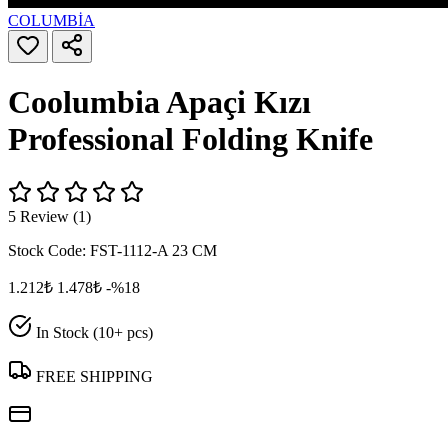
COLUMBİA
Coolumbia Apaçi Kızı
Professional Folding Knife
5 Review (1)
Stock Code:
FST-1112-A 23 CM
1.212₺
1.478₺
-%18
In Stock (10+ pcs)
FREE SHIPPING