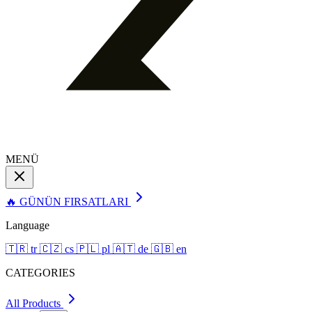
MENÜ
🔥 GÜNÜN FIRSATLARI
Language
🇹🇷
tr
🇨🇿
cs
🇵🇱
pl
🇦🇹
de
🇬🇧
en
CATEGORIES
All Products