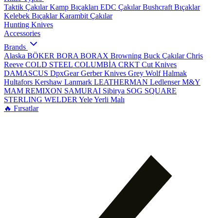
Taktik Çakılar
Kamp Bıçakları
EDC Çakılar
Bushcraft Bıçaklar
Kelebek Bıçaklar
Karambit Çakılar
Hunting Knives
Accessories
Brands
Alaska
BÖKER
BORA
BORAX
Browning
Buck Çakılar
Chris
Reeve
COLD STEEL
COLUMBİA
CRKT
Cut Knives
DAMASCUS
DpxGear
Gerber Knives
Grey Wolf
Halmak
Hultafors
Kershaw
Lanmark
LEATHERMAN
Ledlenser
M&Y
MAM
REMIXON
SAMURAI
Sibirya
SOG
SQUARE
STERLING
WELDER
Yele
Yerli Malı
🔥 Fırsatlar