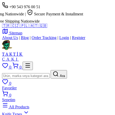
+90 543 976 00 51
ationwide
|
Secure Payment & Installment
hipping Nationwide
🇹🇷
🇨🇿
🇵🇱
🇦🇹
🇬🇧
Sitemap
About Us
|
Blog
|
Order Tracking
|
Login
|
Register
TAKTİK
ÇAKI
0
0
Ara
0
Favoriler
0
Sepetim
All Products
Knife Types