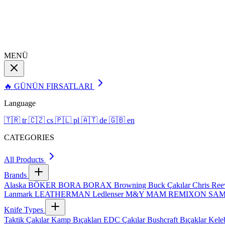
MENÜ
🔥 GÜNÜN FIRSATLARI
Language
🇹🇷
tr
🇨🇿
cs
🇵🇱
pl
🇦🇹
de
🇬🇧
en
CATEGORIES
All Products
Brands
Alaska
BÖKER
BORA
BORAX
Browning
Buck Çakılar
Chris Re
Lanmark
LEATHERMAN
Ledlenser
M&Y
MAM
REMIXON
SA
Knife Types
Taktik Çakılar
Kamp Bıçakları
EDC Çakılar
Bushcraft Bıçaklar
Kele