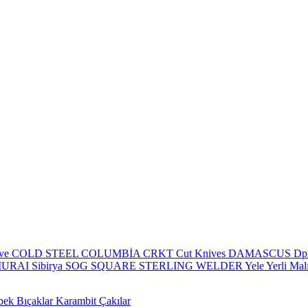
eve
COLD STEEL
COLUMBİA
CRKT
Cut Knives
DAMASCUS
Dp
MURAI
Sibirya
SOG
SQUARE
STERLING
WELDER
Yele
Yerli Mal
bek Bıçaklar
Karambit Çakılar