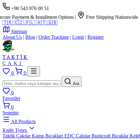
+90 543 976 00 51
yment & Installment Options
|
Free Shipping Nationwide
🇹🇷
🇨🇿
🇵🇱
🇦🇹
🇬🇧
Sitemap
About Us
|
Blog
|
Order Tracking
|
Login
|
Register
TAKTİK
ÇAKI
0
0
Ara
0
Favoriler
0
Sepetim
All Products
Knife Types
Taktik Çakılar
Kamp Bıçakları
EDC Çakılar
Bushcraft Bıçaklar
Kele