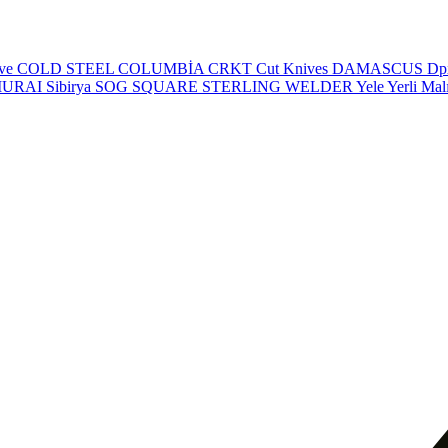
eve
COLD STEEL
COLUMBİA
CRKT
Cut Knives
DAMASCUS
Dp
MURAI
Sibirya
SOG
SQUARE
STERLING
WELDER
Yele
Yerli Mal