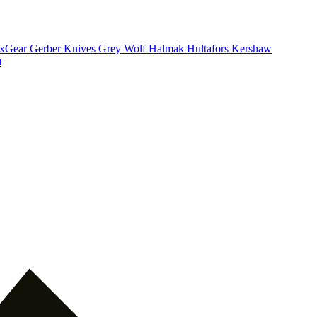
xGear
Gerber Knives
Grey Wolf
Halmak
Hultafors
Kershaw
ı