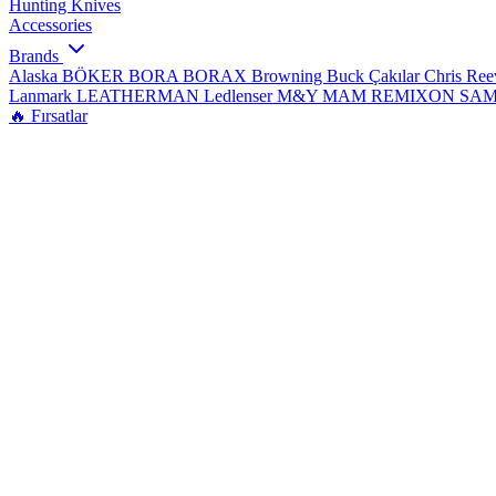
Hunting Knives
Accessories
Brands
Alaska
BÖKER
BORA
BORAX
Browning
Buck Çakılar
Chris Re
Lanmark
LEATHERMAN
Ledlenser
M&Y
MAM
REMIXON
SA
🔥 Fırsatlar