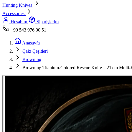
Hunting Knives
Accessories
Hesabım
Siparişlerim
+90 543 976 00 51
Anasayfa
Çakı Çeşitleri
Browning
Browning Titanium‑Colored Rescue Knife – 21 cm Multi‑F