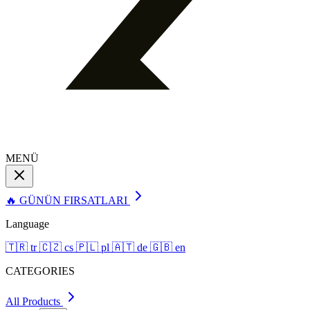
MENÜ
🔥 GÜNÜN FIRSATLARI
Language
🇹🇷
tr
🇨🇿
cs
🇵🇱
pl
🇦🇹
de
🇬🇧
en
CATEGORIES
All Products