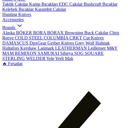
Taktik Çakılar
Kamp Bıçakları
EDC Çakılar
Bushcraft Bıçaklar
Kelebek Bıçaklar
Karambit Çakılar
Hunting Knives
Accessories
Brands
Alaska
BÖKER
BORA
BORAX
Browning
Buck Çakılar
Chris
Reeve
COLD STEEL
COLUMBİA
CRKT
Cut Knives
DAMASCUS
DpxGear
Gerber Knives
Grey Wolf
Halmak
Hultafors
Kershaw
Lanmark
LEATHERMAN
Ledlenser
M&Y
MAM
REMIXON
SAMURAI
Sibirya
SOG
SQUARE
STERLING
WELDER
Yele
Yerli Malı
🔥 Fırsatlar