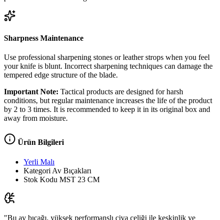
Sharpness Maintenance
Use professional sharpening stones or leather strops when you feel
your knife is blunt. Incorrect sharpening techniques can damage the
tempered edge structure of the blade.
Important Note:
Tactical products are designed for harsh
conditions, but regular maintenance increases the life of the product
by 2 to 3 times. It is recommended to keep it in its original box and
away from moisture.
Ürün Bilgileri
Yerli Malı
Kategori
Av Bıçakları
Stok Kodu
MST 23 CM
"Bu av bıçağı, yüksek performanslı civa çeliği ile keskinlik ve