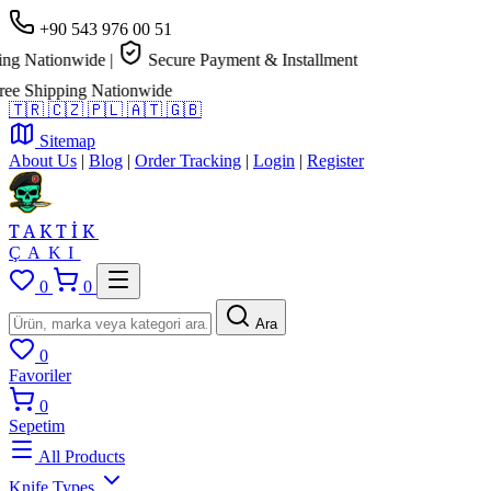
+90 543 976 00 51
 Nationwide
|
Secure Payment & Installment
 Shipping Nationwide
🇹🇷
🇨🇿
🇵🇱
🇦🇹
🇬🇧
Sitemap
About Us
|
Blog
|
Order Tracking
|
Login
|
Register
TAKTİK
ÇAKI
0
0
Ara
0
Favoriler
0
Sepetim
All Products
Knife Types