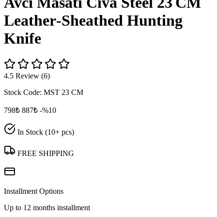
Avcı Masatı Civa Steel 23 CM
Leather‑Sheathed Hunting
Knife
4.5 Review (6)
Stock Code:
MST 23 CM
798₺
887₺
-%10
In Stock (10+ pcs)
FREE SHIPPING
Installment Options
Up to 12 months installment