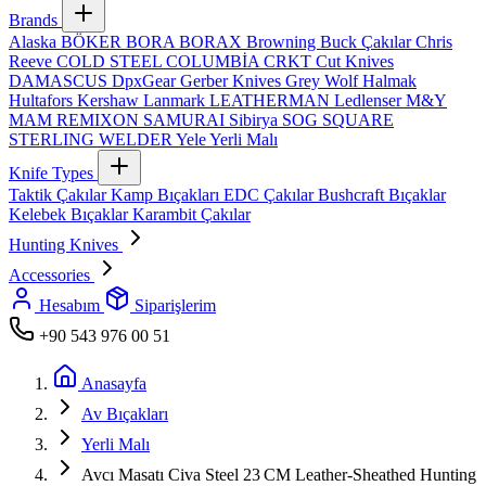
Brands
Alaska
BÖKER
BORA
BORAX
Browning
Buck Çakılar
Chris
Reeve
COLD STEEL
COLUMBİA
CRKT
Cut Knives
DAMASCUS
DpxGear
Gerber Knives
Grey Wolf
Halmak
Hultafors
Kershaw
Lanmark
LEATHERMAN
Ledlenser
M&Y
MAM
REMIXON
SAMURAI
Sibirya
SOG
SQUARE
STERLING
WELDER
Yele
Yerli Malı
Knife Types
Taktik Çakılar
Kamp Bıçakları
EDC Çakılar
Bushcraft Bıçaklar
Kelebek Bıçaklar
Karambit Çakılar
Hunting Knives
Accessories
Hesabım
Siparişlerim
+90 543 976 00 51
Anasayfa
Av Bıçakları
Yerli Malı
Avcı Masatı Civa Steel 23 CM Leather‑Sheathed Hunting